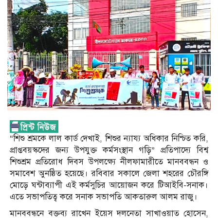
“শিশু শ্রমকে লাল কার্ড দেখাই, শিশুর ন্যায্য অধিকার নিশ্চিত করি,
প্রাপ্তবয়স্কদের জন্য উপযুক্ত কর্মসংস্থান গড়ি” প্রতিপাদ্যে বিশ্ব
শিশুশ্রম প্রতিরোধ দিবস উপলক্ষ্যে নীলফামারীতে মানববন্ধন ও
সমাবেশ অুনষ্ঠিত হয়েছে। রবিবার সকালে জেলা শহরের চৌরঙ্গি
মোড়ে ঘন্টাব্যাপী এই কর্মসুচির আয়োজন করে টিআইবি-সনাক।
এতে সভাপতিত্ব করে সনাক সভাপতি আকতারুল আলম রাজু।
মানববন্ধনে বক্তব্য রাখেন ইয়েস দলনেতা সাখাওয়াত হোসেন,