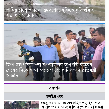
পানির চাপে ভাঙলো স্লুইসগেট, ঝুঁকিতে কৃষিজমি ও
শতাধিক পরিবার
তিস্তা মহাপরিকল্পনা বাস্তবায়নের অগ্রগতি বছরের
শেষের দিকে দেখা যেতে পারে: পানিসম্পদ প্রতিমন্ত্রী
আজাদ
সবশেষ
জনপ্রিয় খবর
তেঁতুলিয়ায় ১৬ বছরের আইনি লড়াইয় শেষে
আদালতের রায়ে জমি ফিরে পেলেন মালিকরা