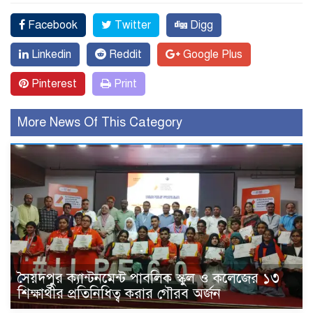
Facebook
Twitter
Digg
Linkedin
Reddit
Google Plus
Pinterest
Print
More News Of This Category
সৈয়দপুর ক্যান্টনমেন্ট পাবলিক স্কুল ও কলেজের ১৩
শিক্ষার্থীর প্রতিনিধিত্ব করার গৌরব অর্জন