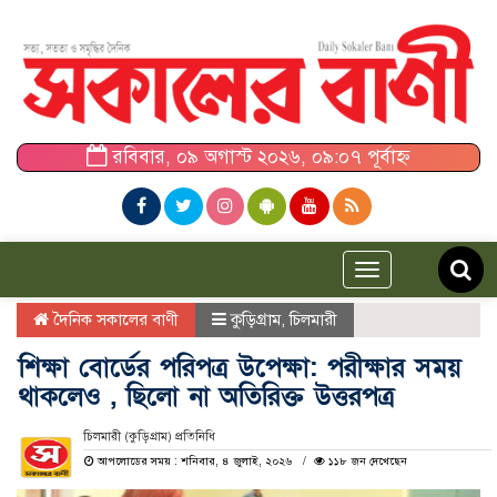
রবিবার, ০৯ অগাস্ট ২০২৬, ০৯:০৭ পূর্বাহ্ন
Toggle
navigation
দৈনিক সকালের বাণী
কুড়িগ্রাম
,
চিলমারী
শিক্ষা বোর্ডের পরিপত্র উপেক্ষা: পরীক্ষার সময়
থাকলেও , ছিলো না অতিরিক্ত উত্তরপত্র
চিলমারী (কুড়িগ্রাম) প্রতিনিধি
আপলোডের সময় : শনিবার, ৪ জুলাই, ২০২৬
১১৮ জন দেখেছেন