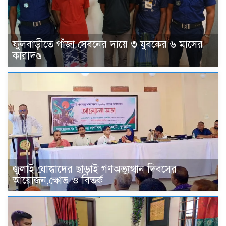
ফুলবাড়ীতে গাঁজা সেবনের দায়ে ৩ যুবকের ৬ মাসের
কারাদণ্ড
জুলাই যোদ্ধাদের ছাড়াই গণঅভ্যুত্থান দিবসের
আয়োজন,ক্ষোভ ও বিতর্ক