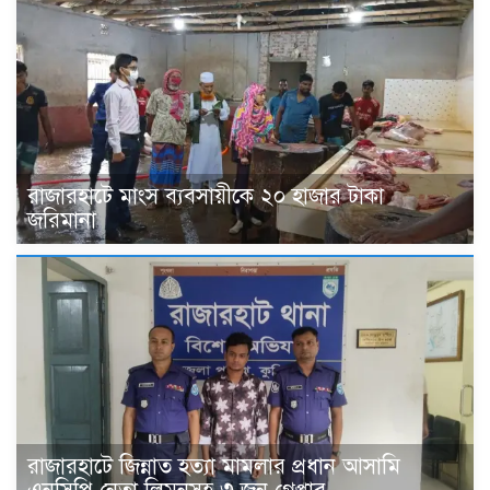
রাজারহাটে মাংস ব্যবসায়ীকে ২০ হাজার টাকা
জরিমানা
রাজারহাটে জিন্নাত হত্যা মামলার প্রধান আসামি