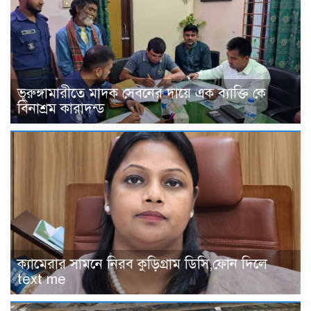
ভূরুঙ্গামারীতে মাদক সেবনের দায়ে এক ব্যাক্তি কে
বিনাশ্রম কারাদন্ড
‎ক্যামেরার সামনে নিরব কুড়িগ্রাম ডিসি,ফোন দিলে
text me