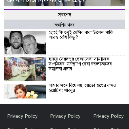
এনসিপি নেতা লিমনসহ ৩ জন গ্রেপ্তার
সবশেষ
জনপ্রিয় খবর
হোর্হে কি শুধুই মেসির বাবা ছিলেন, নাকি
আরও বেশি কিছু?
হৃদয়ে সৈয়দপুর স্বেচ্ছাসেবী সামাজিক
সংগঠনের উদ্যোগে সেরা রক্তদাতাদের
সম্মাননা প্রদান
আমার সঙ্গে বিয়ে নয়, হয়তো স্বপ্নের বাসর
হয়েছিল: শাবনূর
দেশের উন্নয়ন ও মানুষের কল্যাণে কাজ করুন
Privacy Policy
Privacy Policy
Privacy Policy
: ইউএনওদের প্রধানমন্ত্রী