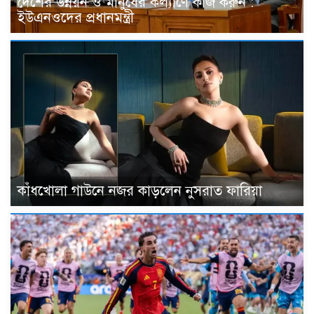
দেশের উন্নয়ন ও মানুষের কল্যাণে কাজ করুন :
ইউএনওদের প্রধানমন্ত্রী
কাঁধখোলা গাউনে নজর কাড়লেন নুসরাত ফারিয়া