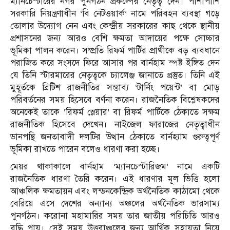
ম্যানচেস্টারের নগর পুনর্গঠন প্রকল্পের নেতৃত্ব দেন। পাশাপাশি
সরকারি নিয়ন্ত্রণাধীন ‘বি নেটওয়ার্ক’ নামে পরিবহন ব্যবস্থা গড়ে
তোলার উদ্যোগ নেন এবং কেন্দ্রীয় সরকারের কাছ থেকে স্থানীয়
প্রশাসনের জন্য আরও বেশি ক্ষমতা আদায়ের পক্ষে সোচ্চার
ভূমিকা পালন করেন। সম্প্রতি রিফর্ম পার্টির প্রার্থীকে বড় ব্যবধানে
পরাজিত করে সংসদে ফিরে আসার পর বার্নহাম স্পষ্ট ইঙ্গিত দেন
যে তিনি স্টারমারের নেতৃত্বকে চ্যালেঞ্জ জানাতে প্রস্তুত। তিনি এই
মুহূর্তকে ব্রিটিশ রাজনীতির সম্ভাব্য ‘টার্নিং পয়েন্ট’ বা মোড়
পরিবর্তনের সময় হিসেবে বর্ণনা করেন। রাজনৈতিক বিশ্লেষকদের
অনেকেই তাকে ‘রিফর্ম স্লেয়ার’ বা রিফর্ম পার্টিকে ঠেকাতে সক্ষম
রাজনীতিক হিসেবে দেখেন। নাইজেল ফারাজের নেতৃত্বাধীন
ডানপন্থি জনতাবাদী দলটির উত্থান ঠেকাতে বার্নহ্যাম গুরুত্বপূর্ণ
ভূমিকা রাখতে পারেন বলেও ধারণা করা হচ্ছে।
মেয়র থাকাকালে বার্নহাম ‘ম্যানচেস্টারিজম’ নামে একটি
রাজনৈতিক ধারণা তৈরি করেন। এই ধারণার মূল ভিত্তি হলো
আঞ্চলিক ক্ষমতায়ন এবং লন্ডনকেন্দ্রিক অর্থনৈতিক কাঠামো থেকে
বেরিয়ে এসে দেশের অন্যান্য অঞ্চলের অর্থনৈতিক ভারসাম্য
পুনর্গঠন। করোনা মহামারির সময় তার জাতীয় পরিচিতি আরও
বৃদ্ধি পায়। সেই সময় উত্তরাঞ্চলের জন্য আর্থিক সহায়তা নিয়ে