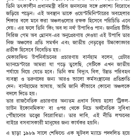
তিনি তৎকালীন প্রধানমন্ত্রী বরিস জনসনের সঙ্গে প্রকাশ্য বিরোধে
জড়িয়ে পড়েন। এই অবস্থান তাকে ওয়েস্টমিনিস্টারের অবহেলার
শিকার বলে মনে করা অঞ্চলগুলোর রক্ষক হিসেবে পরিচিতি এনে
দেয়। এর ফলে তিনি ‘কিং অব দ্য নর্থ’ উপাধিও পান। জনপ্রিয় টিভি
সিরিজ গেম অব থ্রোনস-এর অনুপ্রেরণায় দেওয়া এই উপাধি তার
নিজ অঞ্চলের প্রতি সমর্থন এবং জাতীয় নেতৃত্বের উচ্চাকাঙ্ক্ষার
প্রতীক হিসেবে বিবেচিত হয়।
মেকারফিল্ড উপনির্বাচনের প্রচারণায় বার্নহাম বলেন, গ্রেটার
ম্যানচেস্টারে আমরা যা গড়ে তুলেছি, সেটিকে এখন জাতীয়
পর্যায়ে নিয়ে যেতে হবে। তিনি কম বিদ্যুৎ বিল, উন্নত পরিবহন
ব্যবস্থা ও তরুণদের জন্য আরও ভালো কর্মসংস্থানের প্রতিশ্রুতি
দেন। বার্নহামের ভাষায়, আমি জানি কীভাবে কোনো অঞ্চলকে
বদলে দিতে হয়।
তার রাজনৈতিক প্রচারণার অন্যতম প্রধান বিষয় হলো ‘ট্রিকল-
ডাউন ইকোনমিকস’ বা ওপর থেকে নিচে অর্থনৈতিক সুবিধা
পৌঁছানোর তত্ত্বের বিরোধিতা। তার দাবি, এই নীতি লন্ডনের
বাইরে বসবাসকারী মানুষের জন্য কার্যকর হয়নি।
এ ছাড়া ১৯৮৯ সালে শেফিল্ডে এক ফুটবল ম্যাচে পদদলিত হয়ে