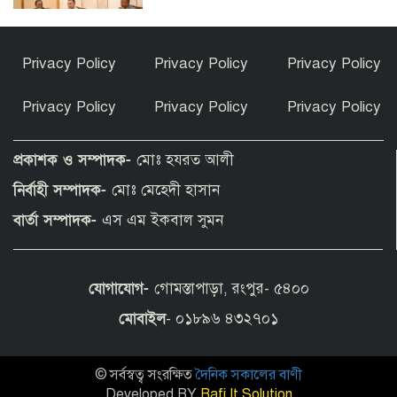
কাঁধখোলা গাউনে নজর কাড়লেন নুসরাত
Privacy Policy
Privacy Policy
Privacy Policy
ফারিয়া
Privacy Policy
Privacy Policy
Privacy Policy
বার্সেলোনা ছেড়ে শীর্ষ ক্লাবের সঙ্গে চুক্তির
পথে বিশ্বকাপ জয়ী তারকা
প্রকাশক ও সম্পাদক-
মোঃ হযরত আলী
নির্বাহী সম্পাদক-
মোঃ মেহেদী হাসান
তেঁতুলিয়ায় ১৬ বছরের আইনি লড়াইয় শেষে
বার্তা সম্পাদক-
এস এম ইকবাল সুমন
আদালতের রায়ে জমি ফিরে পেলেন মালিকরা
যোগাযোগ-
গোমস্তাপাড়া, রংপুর- ৫৪০০
জ্বালানি তেল আমদানিতে বিশেষ সুবিধার
সুযোগ নেই, বলল জ্বালানি বিভাগ
মোবাইল
- ০১৮৯৬ ৪৩২৭০১
© সর্বস্বত্ব সংরক্ষিত
দৈনিক সকালের বাণী
পীরগঞ্জে ফ্যামিলি কার্ড শুমারির নিয়োগে
অনিয়মের অভিযোগ!
Developed BY
Rafi It Solution