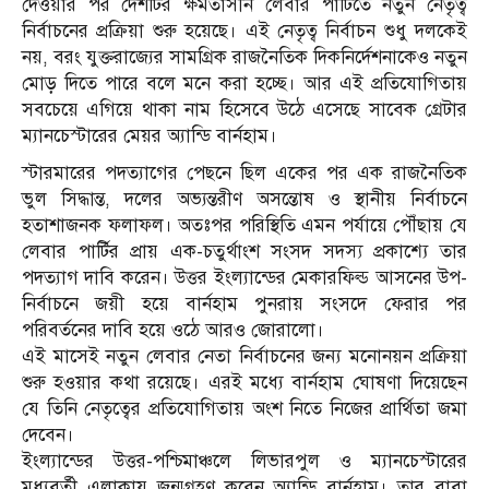
দেওয়ার পর দেশটির ক্ষমতাসীন লেবার পার্টিতে নতুন নেতৃত্ব
নির্বাচনের প্রক্রিয়া শুরু হয়েছে। এই নেতৃত্ব নির্বাচন শুধু দলকেই
নয়, বরং যুক্তরাজ্যের সামগ্রিক রাজনৈতিক দিকনির্দেশনাকেও নতুন
মোড় দিতে পারে বলে মনে করা হচ্ছে। আর এই প্রতিযোগিতায়
সবচেয়ে এগিয়ে থাকা নাম হিসেবে উঠে এসেছে সাবেক গ্রেটার
ম্যানচেস্টারের মেয়র অ্যান্ডি বার্নহাম।
স্টারমারের পদত্যাগের পেছনে ছিল একের পর এক রাজনৈতিক
ভুল সিদ্ধান্ত, দলের অভ্যন্তরীণ অসন্তোষ ও স্থানীয় নির্বাচনে
হতাশাজনক ফলাফল। অতঃপর পরিস্থিতি এমন পর্যায়ে পৌঁছায় যে
লেবার পার্টির প্রায় এক-চতুর্থাংশ সংসদ সদস্য প্রকাশ্যে তার
পদত্যাগ দাবি করেন। উত্তর ইংল্যান্ডের মেকারফিল্ড আসনের উপ-
নির্বাচনে জয়ী হয়ে বার্নহাম পুনরায় সংসদে ফেরার পর
পরিবর্তনের দাবি হয়ে ওঠে আরও জোরালো।
এই মাসেই নতুন লেবার নেতা নির্বাচনের জন্য মনোনয়ন প্রক্রিয়া
শুরু হওয়ার কথা রয়েছে। এরই মধ্যে বার্নহাম ঘোষণা দিয়েছেন
যে তিনি নেতৃত্বের প্রতিযোগিতায় অংশ নিতে নিজের প্রার্থিতা জমা
দেবেন।
ইংল্যান্ডের উত্তর-পশ্চিমাঞ্চলে লিভারপুল ও ম্যানচেস্টারের
মধ্যবর্তী এলাকায় জন্মগ্রহণ করেন অ্যান্ডি বার্নহাম। তার বাবা