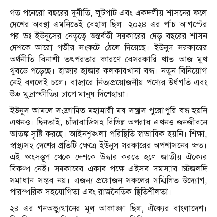
গত পনেরো বছরের দুর্নীতি, লুটপাট এবং একদলীয় শাসনের ফলে
দেশের অবস্থা এমনিতেই বেহাল ছিল। ২০২৪ এর পাঁচ আগস্টের
পর ডঃ ইউনূসের নেতৃত্বে অন্তর্বর্তী সরকারের দেড় বছরের শাসন
দেশকে আরো গভীর সংকটে ঠেলে দিয়েছে। ইউনুস সরকারের
অর্থনীতি বিনাশী তৎপরতার কারণে বেসরকারি খাত আজ মুখ
থুবডে পড়েছে। হাজার হাজার কলকারখানা বন্ধ। নতুন বিনিয়োগ
নেই বললেই চলে। বাজারে নিত্যপ্রয়োজনীয় পণ্যের উর্ধগতি এবং
উচ্চ মুদ্রাস্ফীতির চাপে মানুষ দিশেহারা।
ইউনুস আমলে সংক্রামিত মহামারী মব সন্ত্রাস পুরোপুরি বন্ধ হয়নি
এখনও। ছিনতাই, চাঁদাবাজিসহ বিভিন্ন অপরাধ এখনও জনজীবনে
আতঙ্ক সৃষ্টি করছে। আইনশৃঙ্খলা পরিস্থিতি স্বাভাবিক হয়নি। শিক্ষা,
স্বাস্থ্যসহ দেশের প্রতিটি ক্ষেত্রে ইউনুস সরকারের অপশাসনের ক্ষত।
এই ধ্বংসস্তূপ থেকে দেশকে উদ্ধার করতে হলে জাতীয় ঐক্যের
বিকল্প নেই। সরকারের একার পক্ষে এইসব সমস্যার চটজলদি
সমাধান সম্ভব নয়। এজন্য প্রয়োজন সকলের সম্মিলিত উদ্যোগ,
পারস্পরিক সহযোগিতা এবং রাজনৈতিক স্থিতিশীলতা।
২৪ এর গনঅভ্যুত্থানের মূল আকাঙ্ক্ষা ছিল, ঐক্যের বাংলাদেশ।