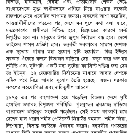
বিভক্তি, হানাহানি, বৈষম্য এবং প্রতিহিংসার শেকল ভেঙে
বাংলাদেশকে মুক্ত স্বাধীনভাবে এগিয়ে নিয়ে যাওয়ার লক্ষ্যেই
রাজপথে নেমে এসেছিল আপামর জনতা। সকলেই আশা করেছিল,
আওয়ামীলীগের পতনের পর, দেশে মন খুলে কথা বলা যাবে,
মতপ্রকাশের স্বাধীনতা নিশ্চিত হবে, ভিন্নমতের কারণে কেউ
নিগৃহীত হবে না। মানুষের উপর জুলুম নির্যাতন বন্ধ হবে। দেশে
আইনের শাসন প্রতিষ্ঠা হবে। অন্তর্বর্তী সরকারের সামনে দেশকে
এক সুতোয় গাঁথার মহা সুযোগ সৃষ্টি হয়েছিল। কিন্তু ইউনুস
সরকার ঐক্যের বদলে বিভাজন বাড়িয়ে দেয়। নতুন করে শুরু হয়
দুর্নীতি এবং লুটপাট। একটি নব্য লুটেরা ফ্যাসিস্ট শক্তির জন্ম দেন
ডঃ ইউনূস। ১২ ফেব্রুয়ারির নির্বাচনের মাধ্যমে আবার দেশকে
সঠিক পথে নিয়ে আসার সুযোগ তৈরি হয়েছে। এজন্য দরকার
সকলের সহযোগিতা এবং দায়িত্বশীল আচরণ।
১৯৭৫ এর পর বাংলাদেশ হয়ে পড়েছিল বিভক্ত। দেশে সৃষ্টি
হয়েছিল ভয়াবহ বিশৃঙ্খল পরিস্থিতি। গৃহযুদ্ধের দ্বারপ্রান্তে দাঁড়িয়ে
বাংলাদেশ অস্তিত্বের সংকটে পড়েছিল। সেই সময় কান্ডারী হয়ে
দেশের হাল ধরেন শহীদ প্রেসিডেন্ট জিয়াউর রহমান। শহীদ জিয়া,
দিশেহারা, বিভ্রান্ত জাতিকে ঐক্যবদ্ধ করেন। বহুদলীয় গণতন্ত্রের