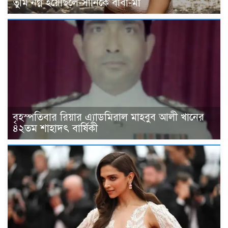
তুমি নগ্ন হয়েছিলে-সানিকে বাবা-মা
বৃহস্পতিবার রিয়ার এ্যাডমিরাল মাহবুব আলী খানের
৪২তম শাহাদৎ বার্ষিকী