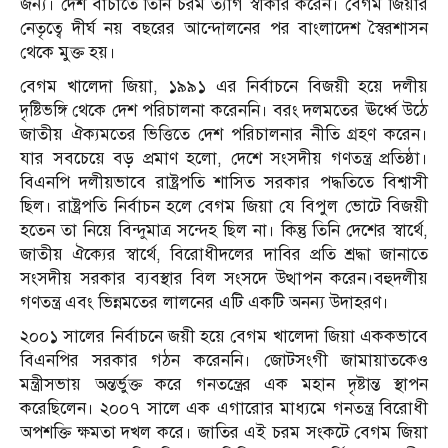
জন্য। দেশ বাঁচাতে তিনি চরম ত্যাগ স্বীকার করেন। বেগম জিয়ার
নেতৃত্বে দীর্ঘ নয় বছরের আন্দোলনের পর বাংলাদেশ স্বৈরশাসন
থেকে মুক্ত হয়।
বেগম খালেদা জিয়া, ১৯৯১ এর নির্বাচনে বিজয়ী হয়ে দলীয়
দৃষ্টিভঙ্গি থেকে দেশ পরিচালনা করেননি। বরং দলমতের ঊর্ধ্বে উঠে
জাতীয় ঐক্যমতের ভিত্তিতে দেশ পরিচালনার নীতি গ্রহণ করেন।
যার সবচেয়ে বড় প্রমাণ হলো, দেশে সংসদীয় গণতন্ত্র প্রতিষ্ঠা।
বিএনপি দলীয়ভাবে রাষ্ট্রপতি শাসিত সরকার পদ্ধতিতে বিশ্বাসী
ছিল। রাষ্ট্রপতি নির্বাচন হলে বেগম জিয়া যে বিপুল ভোটে বিজয়ী
হতেন তা নিয়ে বিন্দুমাত্র সন্দেহ ছিল না। কিন্তু তিনি দেশের স্বার্থে,
জাতীয় ঐক্যের স্বার্থে, বিরোধীদলের দাবির প্রতি শ্রদ্ধা জানাতে
সংসদীয় সরকার ব্যবস্থার বিল সংসদে উত্থাপন করেন।বহুদলীয়
গণতন্ত্র এবং ভিন্নমতের লালনের এটি একটি অনন্য উদাহরণ।
২০০১ সালের নির্বাচনে জয়ী হয়ে বেগম খালেদা জিয়া এককভাবে
বিএনপির সরকার গঠন করেননি। জোটসংগী জামায়াতকেও
মন্ত্রীসভায় অন্তর্ভুক্ত করে গনতন্ত্রের এক মহান দৃষ্টান্ত স্থাপন
করেছিলেন। ২০০৭ সালে এক এগারোর মাধ্যমে গনতন্ত্র বিরোধী
অপশক্তি ক্ষমতা দখল করে। জাতির এই চরম সংকটে বেগম জিয়া