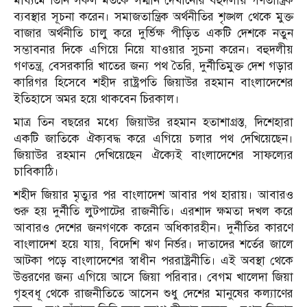
মাধ্যমে তিনি সকল মতকে সম্মান দেখানোর বহুদলীয় গণতান্ত্রিক
ব্যবস্থার সূচনা করেন। সমাজতান্ত্রিক অর্থনীতির শৃঙ্খল থেকে মুক্ত
বাজার অর্থনীতি চালু করে দুর্ভিক্ষ পীড়িত একটি দেশকে নতুন
সম্ভাবনার দিকে এগিয়ে নিয়ে যাওয়ার সুচনা করেন। বহুদলীয়
গণতন্ত্র, বেসরকারি খাতের জন্য পথ তৈরি, দুর্নীতিমুক্ত দেশ গড়ার
কারিগর হিসেবে শহীদ রাষ্ট্রপতি জিয়াউর রহমান বাংলাদেশের
ইতিহাসে অমর হয়ে থাকবেন চিরকাল।
মাত্র তিন বছরের মধ্যে জিয়াউর রহমান হতাশাগ্রস্ত, দিশেহারা
একটি জাতিকে ঐক্যবদ্ধ করে এগিয়ে চলার পথ দেখিয়েছেন।
জিয়াউর রহমান দেখিয়েছেন ঐক্যেই বাংলাদেশের সাফল্যের
চাবিকাঠি।
শহীদ জিয়ার মৃত্যুর পর বাংলাদেশ আবার পথ হারায়। আবারও
শুরু হয় দুর্নীতি লুটপাটের রাজনীতি। এরশাদ ক্ষমতা দখল করে
আবারও দেশের জনগণকে করেন অধিকারহীন। দুর্নীতির কারণে
বাংলাদেশ হয়ে যায়, বিদেশি ঋণ নির্ভর। দাতাদের শর্তের জালে
আটকা পড়ে বাংলাদেশের স্বাধীন পররাষ্ট্রনীতি। এই অবস্থা থেকে
উত্তরণের জন্য এগিয়ে আসে জিয়া পরিবার। বেগম খালেদা জিয়া
গৃহবধূ থেকে রাজনীতিতে আসেন শুধু দেশের মানুষের কল্যাণের