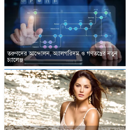
তরুণদের আন্দোলন, অ্যালগরিদম ও গণতন্ত্রের নতুন
চ্যালেঞ্জ