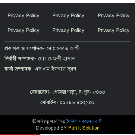
ভূরুঙ্গামারীতে মাদক সেবনের দায়ে এক
Privacy Policy
Privacy Policy
Privacy Policy
ব্যাক্তি কে বিনাশ্রম কারাদন্ড
Privacy Policy
Privacy Policy
Privacy Policy
কফি, সংস্কৃতি ও বিনোদনের মেলবন্ধনে ক্যাফে
আমাজনের উদ্বোধন
প্রকাশক ও সম্পাদক-
মোঃ হযরত আলী
নির্বাহী সম্পাদক-
মোঃ মেহেদী হাসান
তুমি নগ্ন হয়েছিলে-সানিকে বাবা-মা
বার্তা সম্পাদক-
এস এম ইকবাল সুমন
যোগাযোগ-
গোমস্তাপাড়া, রংপুর- ৫৪০০
বোচাগঞ্জে নানা আয়োজনে জুলাই গণঅভ্যুত্থান
দিবস পালিত
মোবাইল
- ০১৮৯৬ ৪৩২৭০১
© সর্বস্বত্ব সংরক্ষিত
দৈনিক সকালের বাণী
৫ ট্রিলিয়ন ডলারের লক্ষ্য অর্জনে সমন্বিত
কৌশল নিয়েছে ভারত
Developed BY
Rafi It Solution