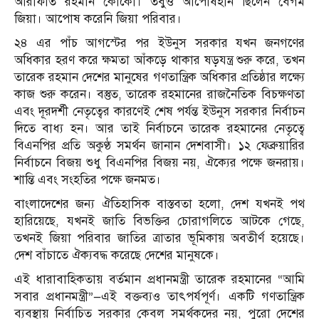
আরাফাত রহমান কোকো। তবুও আপোষহীন ছিলেন বেগম
জিয়া। আপোষ করেনি জিয়া পরিবার।
২৪ এর পাঁচ আগস্টের পর ইউনুস সরকার যখন জনগণের
অধিকার হরণ করে ক্ষমতা আঁকড়ে থাকার ষড়যন্ত্র শুরু করে, তখন
তারেক রহমান দেশের মানুষের গণতান্ত্রিক অধিকার প্রতিষ্ঠার লক্ষ্যে
কাজ শুরু করেন। বস্তুত, তারেক রহমানের রাজনৈতিক বিচক্ষণতা
এবং দূরদর্শী নেতৃত্বের কারণেই শেষ পর্যন্ত ইউনুস সরকার নির্বাচন
দিতে বাধ্য হন। আর তাই নির্বাচনে তারেক রহমানের নেতৃত্বে
বিএনপির প্রতি অকুণ্ঠ সমর্থন জানান দেশবাসী। ১২ ফেব্রুয়ারির
নির্বাচনে বিজয় শুধু বিএনপির বিজয় নয়, ঐক্যের পক্ষে জনরায়।
শান্তি এবং সংহতির পক্ষে জনমত।
বাংলাদেশের জন্য ঐতিহাসিক বাস্তবতা হলো, দেশ যখনই পথ
হারিয়েছে, যখনই জাতি বিভক্তির চোরাগলিতে আটকে গেছে,
তখনই জিয়া পরিবার জাতির ত্রাতার ভূমিকায় অবতীর্ণ হয়েছে।
দেশ বাঁচাতে ঐক্যবদ্ধ করেছে দেশের মানুষকে।
এই ধারাবাহিকতায় বর্তমান প্রধানমন্ত্রী তারেক রহমানের “আমি
সবার প্রধানমন্ত্রী”—এই বক্তব্যও তাৎপর্যপূর্ণ। একটি গণতান্ত্রিক
ব্যবস্থায় নির্বাচিত সরকার কেবল সমর্থকদের নয়, পুরো দেশের