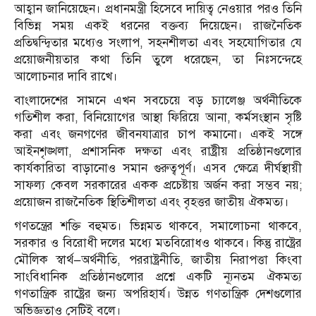
আহ্বান জানিয়েছেন। প্রধানমন্ত্রী হিসেবে দায়িত্ব নেওয়ার পরও তিনি
বিভিন্ন সময় একই ধরনের বক্তব্য দিয়েছেন। রাজনৈতিক
প্রতিদ্বন্দ্বিতার মধ্যেও সংলাপ, সহনশীলতা এবং সহযোগিতার যে
প্রয়োজনীয়তার কথা তিনি তুলে ধরেছেন, তা নিঃসন্দেহে
আলোচনার দাবি রাখে।
বাংলাদেশের সামনে এখন সবচেয়ে বড় চ্যালেঞ্জ অর্থনীতিকে
গতিশীল করা, বিনিয়োগের আস্থা ফিরিয়ে আনা, কর্মসংস্থান সৃষ্টি
করা এবং জনগণের জীবনযাত্রার চাপ কমানো। একই সঙ্গে
আইনশৃঙ্খলা, প্রশাসনিক দক্ষতা এবং রাষ্ট্রীয় প্রতিষ্ঠানগুলোর
কার্যকারিতা বাড়ানোও সমান গুরুত্বপূর্ণ। এসব ক্ষেত্রে দীর্ঘস্থায়ী
সাফল্য কেবল সরকারের একক প্রচেষ্টায় অর্জন করা সম্ভব নয়;
প্রয়োজন রাজনৈতিক স্থিতিশীলতা এবং বৃহত্তর জাতীয় ঐকমত্য।
গণতন্ত্রের শক্তি বহুমত। ভিন্নমত থাকবে, সমালোচনা থাকবে,
সরকার ও বিরোধী দলের মধ্যে মতবিরোধও থাকবে। কিন্তু রাষ্ট্রের
মৌলিক স্বার্থ—অর্থনীতি, পররাষ্ট্রনীতি, জাতীয় নিরাপত্তা কিংবা
সাংবিধানিক প্রতিষ্ঠানগুলোর প্রশ্নে একটি ন্যূনতম ঐকমত্য
গণতান্ত্রিক রাষ্ট্রের জন্য অপরিহার্য। উন্নত গণতান্ত্রিক দেশগুলোর
অভিজ্ঞতাও সেটিই বলে।