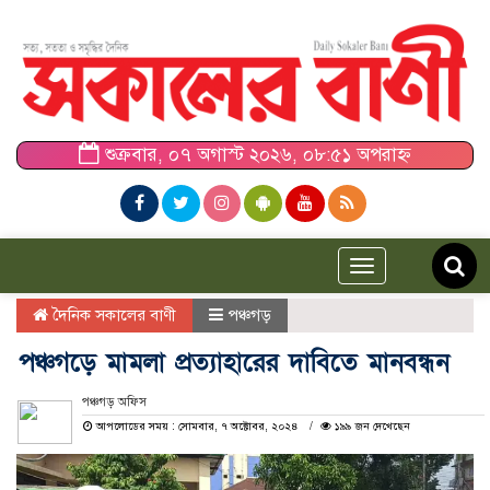
শুক্রবার, ০৭ অগাস্ট ২০২৬, ০৮:৫১ অপরাহ্ন
Toggle
navigation
দৈনিক সকালের বাণী
পঞ্চগড়
পঞ্চগড়ে মামলা প্রত্যাহারের দাবিতে মানবন্ধন
পঞ্চগড় অফিস
আপলোডের সময় : সোমবার, ৭ অক্টোবর, ২০২৪
১৯৯ জন দেখেছেন