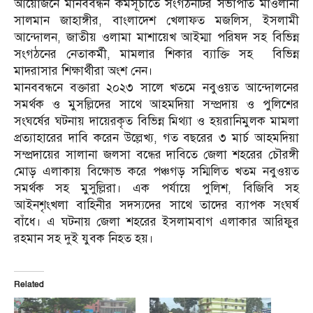
আয়ােজনে মানববন্ধন কর্মসূচীতে সংগঠনটির সভাপতি মাওলানা
সালমান জাহাঙ্গীর, বাংলাদেশ খেলাফত মজলিস, ইসলামী
আন্দোলন, জাতীয় ওলামা মাশায়েখ আইম্মা পরিষদ সহ বিভিন্ন
সংগঠনের নেতাকর্মী, মামলার শিকার ব্যাক্তি সহ বিভিন্ন
মাদরাসার শিক্ষার্থীরা অংশ নেন।
মানববন্ধনে বক্তারা ২০২৩ সালে খতমে নবুওয়ত আন্দোলনের
সমর্থক ও মুসল্লিদের সাথে আহমদিয়া সম্প্রদায় ও পুলিশের
সংঘর্ষের ঘটনায় দায়েরকৃত বিভিন্ন মিথ্যা ও হয়রানিমুলক মামলা
প্রত্যাহারের দাবি করেন উল্লেখ্য, গত বছরের ৩ মার্চ আহমদিয়া
সম্প্রদায়ের সালানা জলসা বন্ধের দাবিতে জেলা শহরের চৌরঙ্গী
মোড় এলাকায় বিক্ষােভ করে পঞ্চগড় সম্মিলিত খতম নবুওয়ত
সমর্থক সহ মুসুল্লিরা। এক পর্যায়ে পুলিশ, বিজিবি সহ
আইনশৃংখলা বাহিনীর সদস্যদের সাথে তাদের ব্যাপক সংঘর্ষ
বাঁধে। এ ঘটনায় জেলা শহরের ইসলামবাগ এলাকার আরিফুর
রহমান সহ দুই যুবক নিহত হয়।
Related