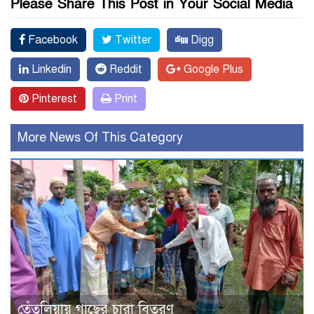
Please Share This Post in Your Social Media
Facebook
Twitter
Digg
Linkedin
Reddit
Google Plus
Pinterest
Print
More News Of This Category
তেঁতুলিয়ায় গাছের চারা বিতরণ