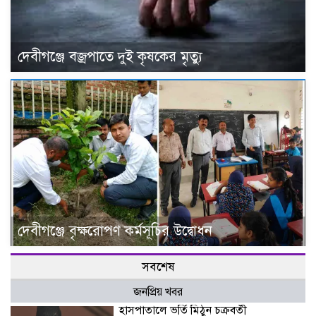
দেবীগঞ্জে বজ্রপাতে দুই কৃষকের মৃত্যু
দেবীগঞ্জে বৃক্ষরোপণ কর্মসূচির উদ্বোধন
সবশেষ
জনপ্রিয় খবর
হাসপাতালে ভর্তি মিঠুন চক্রবর্তী