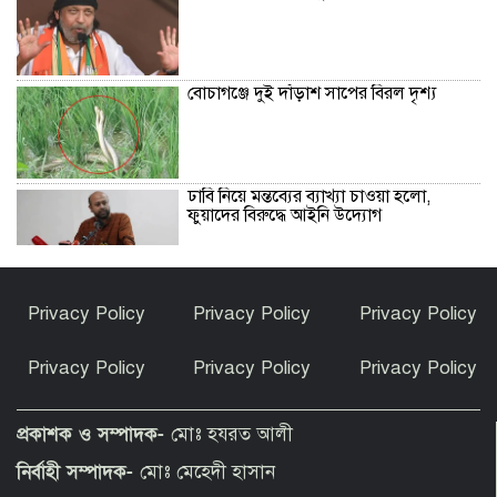
বোচাগঞ্জে দুই দাঁড়াশ সাপের বিরল দৃশ্য
ঢাবি নিয়ে মন্তব্যের ব্যাখ্যা চাওয়া হলো,
ফুয়াদের বিরুদ্ধে আইনি উদ্যোগ
বাদ দিতে হলো ইমরান হাশমির নতুন
Privacy Policy
Privacy Policy
Privacy Policy
সিনেমার ৪ মিনিটের দৃশ্য
Privacy Policy
Privacy Policy
Privacy Policy
গঙ্গাচড়ায় থানায় মামলা না নেওয়া, সুষ্ঠু তদন্ত,
নিরাপত্তা নিশ্চিত ও আসামীদের গ্রেফতারের
প্রকাশক ও সম্পাদক-
মোঃ হযরত আলী
দাবিতে সংবাদ সম্মেল
নির্বাহী সম্পাদক-
মোঃ মেহেদী হাসান