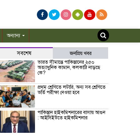
অন্যান্য
সবশেষ
জনপ্রিয় খবর
ভারত সীমান্তে পাকিস্তানের ২৫০
অত্যাধুনিক কামান, কলকাঠি নাড়ছে
কে?
প্রথম শ্রেণিতে লটারি, অন্য সব শ্রেণিতে
ভর্তি পরীক্ষা নেওয়া হবে
পাকিস্তান হাইকমিশনারের বাসায় আগুন
: আইসিইউতে হাইকমিশনার
বিশ্বকাপ জিতে কথা রাখলেন গাভি: চুল