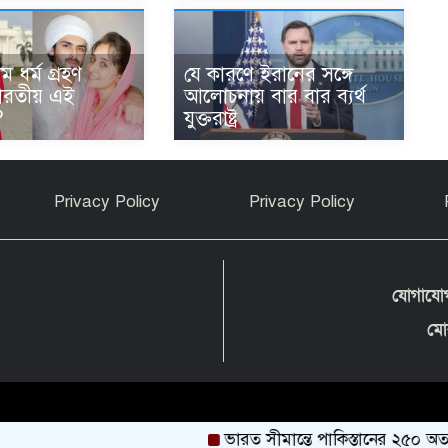
 ধর্ম গ্রহণ
যে কারণে ইরানের সঙ্গে
ারতীয় এই
আলোচনায় বার বার ব্যর্থ
?
যুক্তরাষ্ট্র
Privacy Policy
Privacy Policy
যোগাযো
মো
ভারত সীমান্তে পাকিস্তানের ২৫০ অত্যা