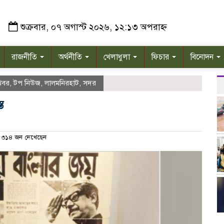
শুক্রবার, ০৭ অগাস্ট ২০২৬, ১২:১৩ অপরাহ্ন
রাজনীতি
অর্থনীতি
খেলাধুলা
ফিচার
বিনোদন
খবর
,
টপ নিউজ
,
লালমনিরহাট
,
সদর
ত
৩১৪ জন দেখেছেন