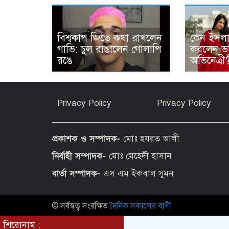
বিশ্বকাপ জিতে কথা রাখলেন
কেন ইসলাম
গাভি: চুল রাঙালেন গোলাপি
করলেন ভ
রঙে
অভিনেত্রী
Privacy Policy
Privacy Policy
প্রকাশক ও সম্পাদক-
মোঃ হযরত আলী
নির্বাহী সম্পাদক-
মোঃ মেহেদী হাসান
বার্তা সম্পাদক-
এস এম ইকবাল সুমন
© সর্বস্বত্ব সংরক্ষিত
দৈনিক সকালের বাণী
শিরোনাম :