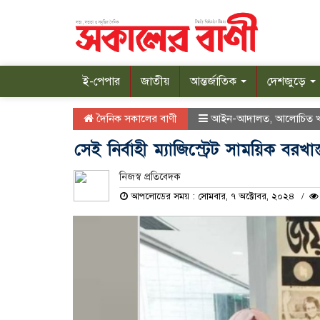
ই-পেপার
জাতীয়
আন্তর্জাতিক
দেশজুড়ে
দৈনিক সকালের বাণী
আইন-আদালত
,
আলোচিত 
সেই নির্বাহী ম্যাজিস্ট্রেট সাময়িক বরখাস্
নিজস্ব প্রতিবেদক
আপলোডের সময় : সোমবার, ৭ অক্টোবর, ২০২৪