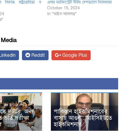
ির বিরুদ্ধে রাষ্ট্রদ্রোহিতা ও
এবার ম্যাজিস্ট্রেট উর্মির দেশত্যাগে নিষেধাজ্ঞা
October 15, 2024
24
In "আইন-আদালত"
র"
l Media
inkedin
Reddit
Google Plus
ণিতে লটারি, অন্য
পাকিস্তান হাইকমিশনারের
ে ভর্তি পরীক্ষা
বাসায় আগুন : আইসিইউতে
ে
হাইকমিশনার