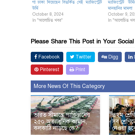
গা ঢাকা দিয়েছেন বিতর্কিত সেই ম্যাজিস্ট্রেট
ম্যাজিস্ট্রেট ঊর্ম
ঊর্মি
মানহানির মামলা
October 8, 2024
October 9, 20
In "আলোচিত খবর"
In "আলোচিত খব
Please Share This Post in Your Socia
Facebook
Twitter
Digg
L
Pinterest
Print
More News Of This Category
ভারত সীমান্তে পাকিস্তানের
প্রথম শ্রে
২৫০ অত্যাধুনিক কামান,
সব শ্রেণিত
কলকাঠি নাড়ছে কে?
নেওয়া হব