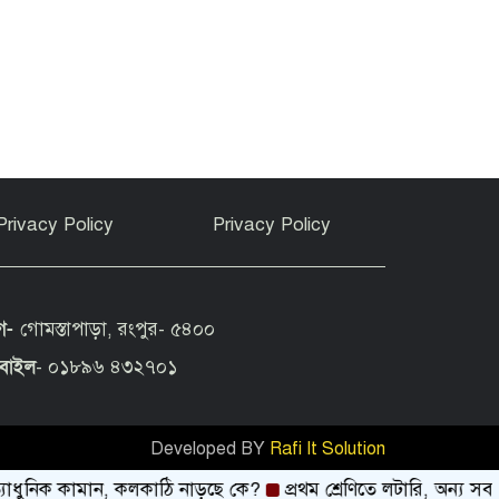
Privacy Policy
Privacy Policy
গ-
গোমস্তাপাড়া, রংপুর- ৫৪০০
বাইল
- ০১৮৯৬ ৪৩২৭০১
Developed BY
Rafi It Solution
ধুনিক কামান, কলকাঠি নাড়ছে কে?
প্রথম শ্রেণিতে লটারি, অন্য সব শ্রেণ