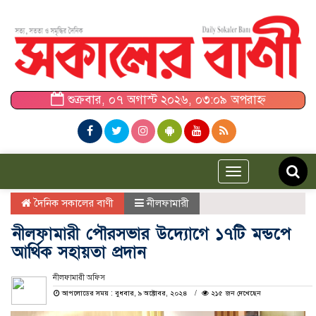
শুক্রবার, ০৭ অগাস্ট ২০২৬, ০৩:০৯ অপরাহ্ন
Toggle
navigation
দৈনিক সকালের বাণী
নীলফামারী
নীলফামারী পৌরসভার উদ্যোগে ১৭টি মন্ডপে
আর্থিক সহায়তা প্রদান
নীলফামারী অফিস
আপলোডের সময় : বুধবার, ৯ অক্টোবর, ২০২৪
২১৫ জন দেখেছেন