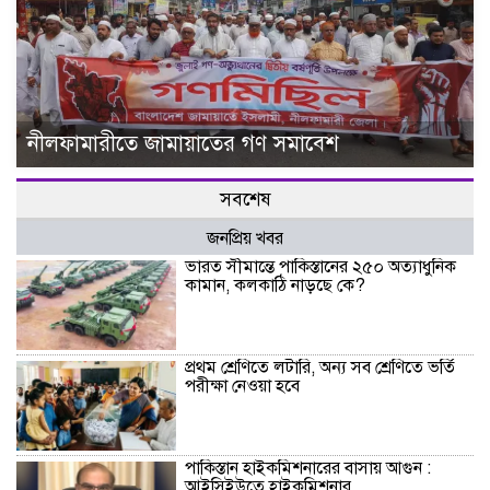
নীলফামারীতে জামায়াতের গণ সমাবেশ
সবশেষ
জনপ্রিয় খবর
ভারত সীমান্তে পাকিস্তানের ২৫০ অত্যাধুনিক
কামান, কলকাঠি নাড়ছে কে?
প্রথম শ্রেণিতে লটারি, অন্য সব শ্রেণিতে ভর্তি
পরীক্ষা নেওয়া হবে
পাকিস্তান হাইকমিশনারের বাসায় আগুন :
আইসিইউতে হাইকমিশনার