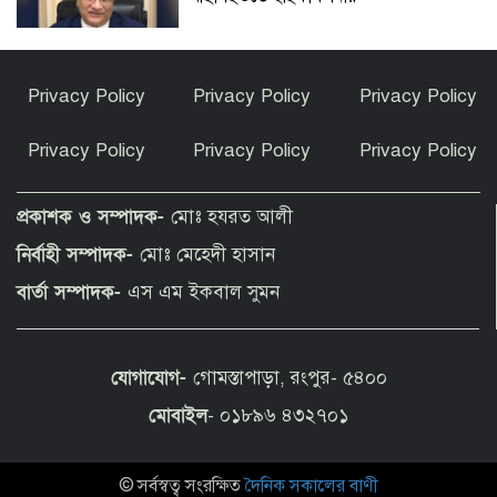
বিশ্বকাপ জিতে কথা রাখলেন গাভি: চুল
Privacy Policy
Privacy Policy
Privacy Policy
রাঙালেন গোলাপি রঙে
Privacy Policy
Privacy Policy
Privacy Policy
সুন্দরগঞ্জে পুকুরে উদ্ধার নিখোঁজ বৃদ্ধের মরদেহ
প্রকাশক ও সম্পাদক-
মোঃ হযরত আলী
নির্বাহী সম্পাদক-
মোঃ মেহেদী হাসান
কেন ইসলাম ধর্ম গ্রহণ করলেন ভারতীয় এই
বার্তা সম্পাদক-
এস এম ইকবাল সুমন
অভিনেত্রী?
যোগাযোগ-
গোমস্তাপাড়া, রংপুর- ৫৪০০
পীরগাছায় বাংলাদেশ বুলেটিনের ৯ম বর্ষপূর্তি
উদযাপন
মোবাইল
- ০১৮৯৬ ৪৩২৭০১
© সর্বস্বত্ব সংরক্ষিত
দৈনিক সকালের বাণী
ফুলছড়িতে গাঁজাসহ ৩ জনের কারাদণ্ড