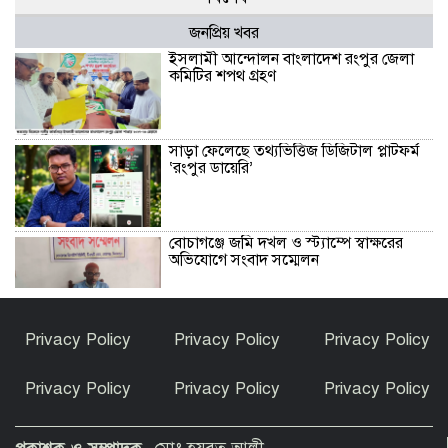
জনপ্রিয় খবর
ইসলামী আন্দোলন বাংলাদেশ রংপুর জেলা
কমিটির শপথ গ্রহণ
সাড়া ফেলেছে তথ্যভিত্তিজ ডিজিটাল প্লাটফর্ম
‘রংপুর ডায়েরি’
বোচাগঞ্জে জমি দখল ও স্ট্যাম্পে স্বাক্ষরের
অভিযোগে সংবাদ সম্মেলন
সৈয়দপুর ক্যান্টনমেন্ট পাবলিক স্কুল ও
Privacy Policy
Privacy Policy
Privacy Policy
কলেজের ১৩ শিক্ষার্থীর প্রতিনিধিত্ব করার
গৌরব অর্জন
Privacy Policy
Privacy Policy
Privacy Policy
গণমাধ্যম শক্তিশালী হলেই গণতন্ত্র শক্তিশালী
হবে : স্থানীয় সরকারমন্ত্রী