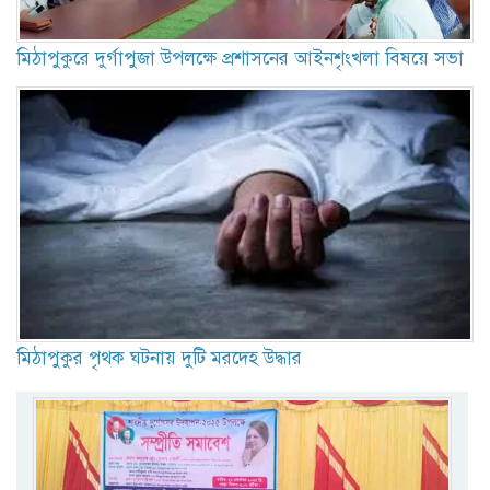
মিঠাপুকুরে দুর্গাপুজা উপলক্ষে প্রশাসনের আইনশৃংখলা বিষয়ে সভা
মিঠাপুকুর পৃথক ঘটনায় দুটি মরদেহ উদ্ধার