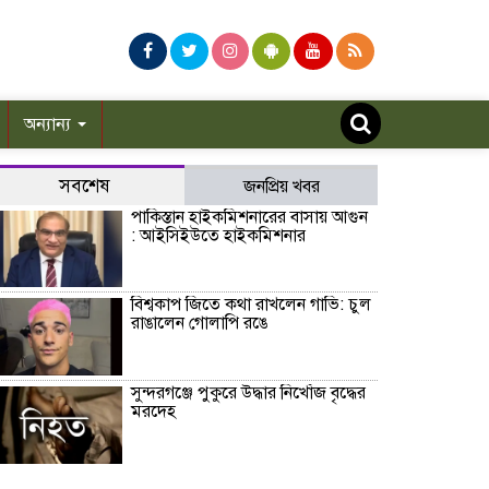
অন্যান্য
সবশেষ
জনপ্রিয় খবর
পাকিস্তান হাইকমিশনারের বাসায় আগুন
: আইসিইউতে হাইকমিশনার
বিশ্বকাপ জিতে কথা রাখলেন গাভি: চুল
রাঙালেন গোলাপি রঙে
সুন্দরগঞ্জে পুকুরে উদ্ধার নিখোঁজ বৃদ্ধের
মরদেহ
কেন ইসলাম ধর্ম গ্রহণ করলেন