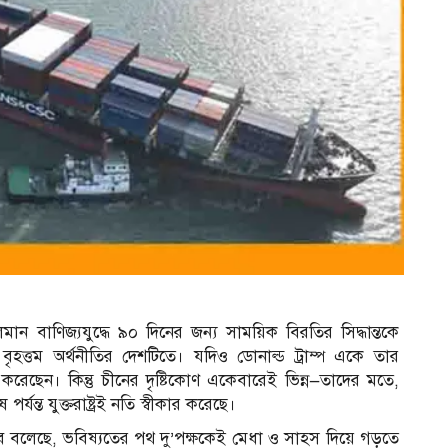
 চলমান বাণিজ্যযুদ্ধে ৯০ দিনের জন্য সাময়িক বিরতির সিদ্ধান্তকে
য় বৃহত্তম অর্থনীতির দেশটিতে। যদিও ডোনাল্ড ট্রাম্প একে তার
েছেন। কিন্তু চীনের দৃষ্টিকোণ একেবারেই ভিন্ন—তাদের মতে,
যন্ত যুক্তরাষ্ট্রই নতি স্বীকার করেছে।
ে বলেছে, ভবিষ্যতের পথ দু’পক্ষকেই মেধা ও সাহস দিয়ে গড়তে