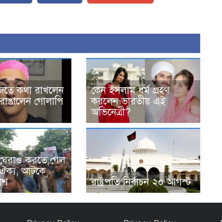
 জিতে কথা রাখলেন
কেন ইসলাম ধর্ম গ্রহণ
ল রাঙালেন গোলাপি
করলেন ভারতীয় এই
অভিনেত্রী?
 ঘেরাও করতে গেল
ঐক্য, আটকে
িশ
রাষ্ট্রপতি নির্বাচন ২০ আগস্ট