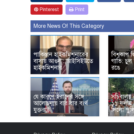
Pinterest
Print
More News Of This Category
পাকিস্তান হাইকমিশনারের
বিশ্বকাপ
বাসায় আগুন : আইসিইউতে
গাভি: চু
হাইকমিশনার
রঙে
যে কারণে ইরানের সঙ্গে
সচিবালয়
আলোচনায় বার বার ব্যর্থ
১১ দলীয় 
যুক্তরাষ্ট্র
দিলো পুল