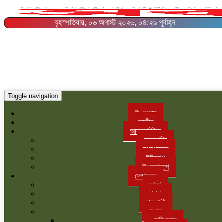
বৃহস্পতিবার, ০৬ অগাস্ট ২০২৬, ০৪:২৯ পূর্বাহ্ন
Toggle navigation
ই-পেপার
জাতীয়
আন্তর্জাতিক
আমরেকিা
মধ্যপ্রাচ্য
ইউরোপ
উপমহাদশে
দেশজুড়ে
ঢাকা
চট্টগ্রাম
রাজশাহী
রংপুর
কুড়িগ্রাম