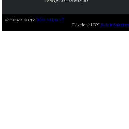
মোবাইল
- ০১৮৯৬ ৪৩২৭০১
© সর্বস্বত্ব সংরক্ষিত
দৈনিক সকালের বাণী
Developed BY
Rafi It Solution