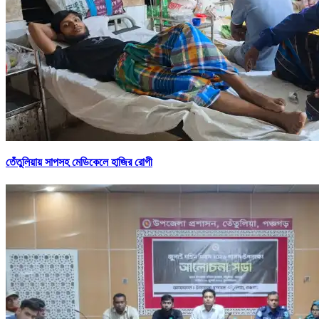
তেঁতুলিয়ায় সাপসহ মেডিকেলে হাজির রোগী