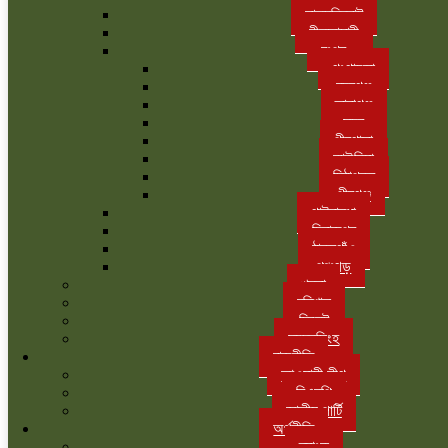
লালমনিরহাট
নীলফামারী
রংপুর
গংগাচড়া
বদরগঞ্জ
তারাগঞ্জ
সদর
পীরগাছা
কাউনিয়া
মিঠাপুকুর
পীরগঞ্জ
গাইবান্ধা
দিনাজপুর
ঠাকুরগাঁও
পঞ্চগড়
খুলনা
বরিশাল
সিলেট
ময়মনসিংহ
রাজনীতি
আওয়ামী লীগ
বিএনপি
জাতীয় পার্টি
অর্থনীতি
ব্যাংক