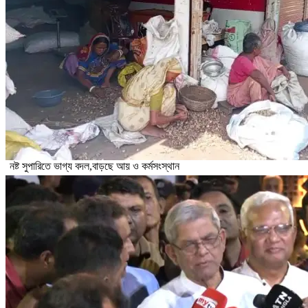
নষ্ট সুপারিতে ভাগ্য বদল,বাড়ছে আয় ও কর্মসংস্থান