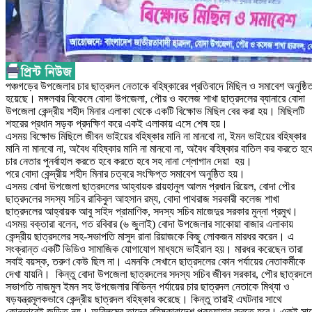
পঞ্চগড়ের উপজেলার চার ছাত্রদল নেতাকে বহিষ্কারের প্রতিবাদে মিছিল ও সমাবেশ অনুষ্ঠি
হয়েছে। মঙ্গলবার বিকেলে বোদা উপজেলা, পৌর ও কলেজ শাখা ছাত্রদলের ব্যানারে বোদা
উপজেলা কেন্দ্রীয় শহীদ মিনার এলাকা থেকে একটি বিক্ষোভ মিছিল বের করা হয়। মিছিলটি
শহরের প্রধান সড়ক প্রদক্ষিণ করে একই এলাকায় এসে শেষ হয়।
এসময় বিক্ষোভ মিছিলে জীবন ভাইয়ের বহিষ্কার মানি না মানবো না, ইমন ভাইয়ের বহিষ্কার
মানি না মানবো না, অবৈধ বহিষ্কার মানি না মানবো না, অবৈধ বহিষ্কার বাতিল কর করতে হবে
চার নেতার পুনর্বাহাল করতে হবে করতে হবে সহ নানা শ্লোগান দেয়া হয়।
পরে বোদা কেন্দ্রীয় শহীদ মিনার চত্বরে সংক্ষিপ্ত সমাবেশ অনুষ্ঠিত হয়।
এসময় বোদা উপজেলা ছাত্রদলের আহ্বায়ক রায়হানুল আলম প্রধান রিয়েল, বোদা পৌর
ছাত্রদলের সদস্য সচিব রাকিবুল আহসান রম্য, বোদা পাথরাজ সরকারী কলেজ শাখা
ছাত্রদলের আহ্বায়ক আবু সাইদ প্রামাণিক, সদস্য সচিব মাজেদুর সরকার মুন্না প্রমুখ।
এসময় বক্তারা বলেন, গত রবিবার (৬ জুলাই) বোদা উপজেলার সাকোয়া বাজার এলাকায়
কেন্দ্রীয় ছাত্রদলের সহ-সভাপতি মাসুদ রানা রিয়াজকে কিছু লোকজন মারধর করেন। এ
সংক্রান্ত একটি ভিডিও সামাজিক যোগাযোগ মাধ্যমে ভাইরাল হয়। মারধর করেছেন তারা
সবাই বয়স্ক, তরুণ কেউ ছিল না। এমনকি সেখানে ছাত্রদলের কোন পর্যায়ের নেতাকর্মীকে
দেখা যায়নি। কিন্তু বোদা উপজেলা ছাত্রদলের সদস্য সচিব জীবন সরকার, পৌর ছাত্রদল
সভাপতি নাজমুল ইমন সহ উপজেলার বিভিন্ন পর্যায়ের চার ছাত্রদল নেতাকে মিথ্যা ও
ষড়যন্ত্রমূলকভাবে কেন্দ্রীয় ছাত্রদল বহিষ্কার করেছে। কিন্তু তারাই এঘটনার সাথে
কোনভাবেই জড়িত নয়। অবিলম্বে তাদের বহিষ্কারাদেশ প্রত্যাহার করতে হবে। একই সা