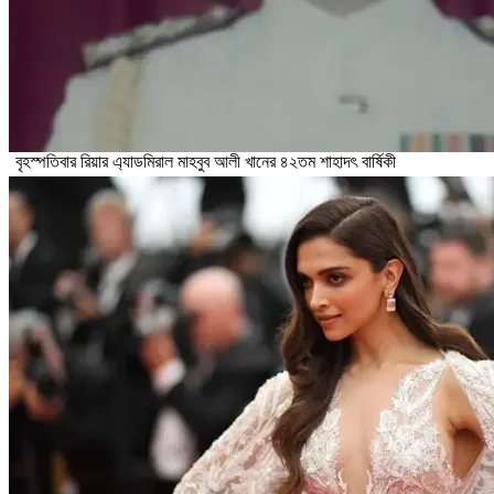
বৃহস্পতিবার রিয়ার এ্যাডমিরাল মাহবুব আলী খানের ৪২তম শাহাদৎ বার্ষিকী