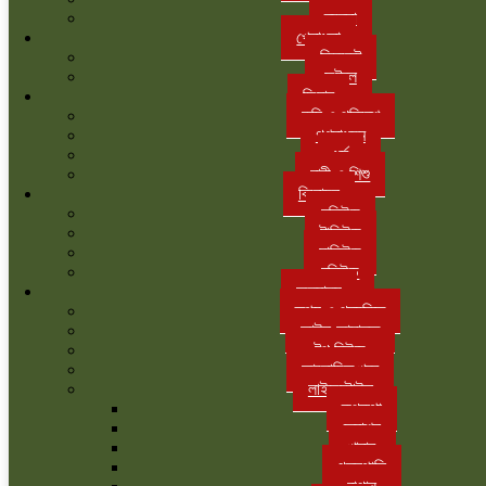
ব্যবসা
খেলাধুলা
ক্রিকেট
ফুটবল
ফিচার
কৃষি ও পরিবেশ
গণমাধ্যম
ধর্ম
নারী ও শিশু
বিনোদন
হলিউড
টালিউড
ঢালিউড
বলিউড
অন্যান্য
তথ্য ও প্রযুক্তি
আইন-আদালত
টপ নিউজ
আলোচিত খবর
লাইফস্টাইল
রূপকথা
ফ্যাশন
খাবার
গৃহস্থালি