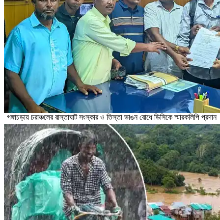
গঙ্গাচড়ায় চরাঞ্চলের রাস্তাঘাট সংস্কার ও তিস্তা ভাঙন রোধে ডিসিকে স্মারকলিপি প্রদান