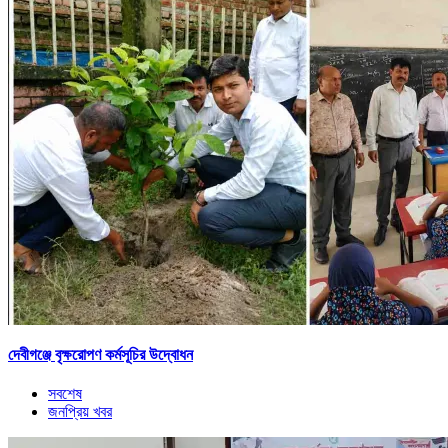
দেবীগঞ্জে বৃক্ষরোপণ কর্মসূচির উদ্বোধন
সবশেষ
জনপ্রিয় খবর