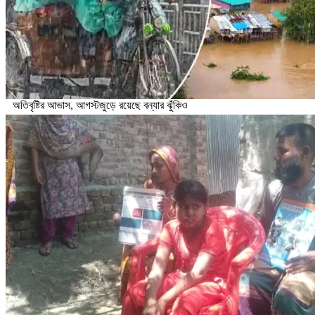
অতিবৃষ্টির আভাস, আগস্টজুড়ে রয়েছে বন্যার ঝুঁকিও