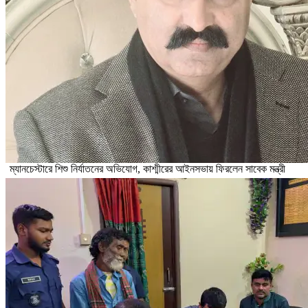
ম্যানচেস্টারে শিশু নির্যাতনের অভিযোগ, কাশ্মীরের আইনসভায় ফিরলেন সাবেক মন্ত্রী