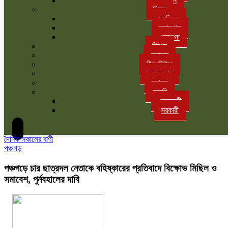
বাগান
শিক্ষা
সাহিত্য
ক্যাম্পাস
পড়াশুনা
বিশেষ
মতামত
লীড নিউজ
সাক্ষাৎকার
স্বাস্থ্য
চাকরি
বেসরকারী
সরকারী
দৈনিক সকালের বাণী
পঞ্চগড়
পঞ্চগড়ে চার ছাত্রদল নেতাকে বহিষ্কারের প্রতিবাদে বিক্ষোভ মিছিল ও
সমাবেশ, পুর্নবহালের দাবি