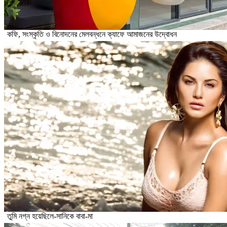
কফি, সংস্কৃতি ও বিনোদনের মেলবন্ধনে ক্যাফে আমাজনের উদ্বোধন
তুমি নগ্ন হয়েছিলে-সানিকে বাবা-মা