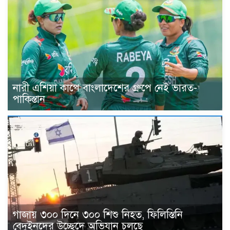
নারী এশিয়া কাপে বাংলাদেশের গ্রুপে নেই ভারত-
পাকিস্তান
গাজায় ৩০০ দিনে ৩০০ শিশু নিহত, ফিলিস্তিনি
বেদুইনদের উচ্ছেদে অভিযান চলছে