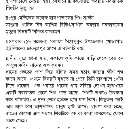
হাসপাতালে নেওয়া হয়। সেখানে চিকিৎসারত অবস্থায় নবজাতক
শিশুটির মৃত্যু হয়।
রংপুর মেডিকেল কলেজ হাসপাতালের শিশু সার্জন
ডাক্তার খালিদ বিন কাশিম চিকিৎসাধীন অবস্থায় নবজাতকের
মৃত্যুর বিষয়টি নিশ্চিত করেছেন।
মঙ্গলবার (১৮ নভেম্বর) সকালে মিঠাপুকুর উপজেলার খোড়াগাছ
ইউনিয়নের জারুল্লাপুর গ্রামে এ ঘটনাটি ঘটে।
স্থানীয় সূত্রে জানা যায়, সকালে কৃষি কাজে বাড়ি থেকে বের হন
আব্দুল করিম নামের এক কৃষক।
ধানের ক্ষেতের পাশ দিয়ে হাঁটার সময় হঠাৎ কান্নার ক্ষীণ শব্দ
কানে আসে। প্রথমে বিষয়টি বুঝতে না পেরে তিনি চারপাশে খোঁজ
নিতে থাকেন। এক পর্যায়ে ধানের গাছ সরিয়ে দেখেন মাঝখানে
একটি নবজাতক ছেলে শিশু পড়ে আছে। শিশুটি তখনও চিৎকার
করে কাঁদছিল। এ দৃশ্য দেখে হতভম্ব হয়ে যান তিনি। কিছুক্ষল পরই
তার ডাক শুনে আশপাশের মানুষ ছুটে আসে। ধারণা করা হচ্ছে,
রাতের কোনো এক সময়ে শিশুটিকে কে বা কারা ধানক্ষেতে ফেলে
রেখে গেছে।