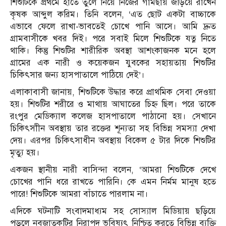
শিশুটিকে প্রথমে হাতে তুলে নিয়ে নিজের গামছায় জড়িয়ে রাখেন
কৃষক আব্দুল করিম। তিনি বলেন, ‘এত ছোট একটা বাচ্চাকে
এভাবে ফেলে রাখা-ভাবতেই চোখে পানি আসে। আমি দ্রুত
গ্রামবাসীকে খবর দিই। পরে সবাই মিলে শিশুটিকে যত্ন নিতে
থাকি। কিন্তু শিশুটির শারীরিক অবস্থা আশংকাজনক মনে হলে
গ্রামের এক নারী ও কয়েকজন যুবকের সহায়তায় শিশুটির
চিকিৎসার জন্য হাসপাতালে পাঠিয়ে দেই’।
এলাকাবাসী জানায়, শিশুটিকে উদ্ধার করে প্রাথমিক সেবা দেওয়া
হয়। শিশুটির শরীরে ও মাথায় আঘাতের চিহ্ন ছিল। পরে তাকে
রংপুর মেডিক্যাল কলেজ হাসপাতালে পাঠানো হয়। সেখানে
চিকিৎসাীন অবস্থায় তার রক্তের শূন্যতা সহ বিভিন্ন সমস্যা দেখা
দেয়। এরপর চিকিৎসাধীন অবস্থায় বিকেল ৫ টার দিকে শিশুটির
মৃত্যু হয়।
একজন স্থানীয় নারী বাসিন্দা বলেন, ‘আমরা শিশুটিকে দেখে
চোখের পানি ধরে রাখতে পারিনি। কে এমন নির্মম মানুষ হতে
পারে! শিশুটিকে আমরা বাঁচাতে পারলাম না।
এদিকে ঘটনাটি সংবাদমাধ্যম সহ সোস্যাল মিডিয়ায় ছড়িয়ে
পড়লে নবজাতকটির নিরাপদ ভবিষ্যৎ নিশ্চিত করতে বিভিন্ন ব্যক্তি