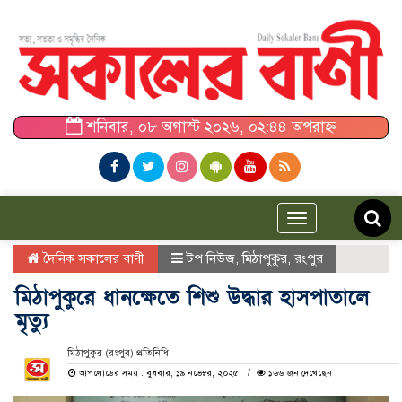
শনিবার, ০৮ অগাস্ট ২০২৬, ০২:৪৪ অপরাহ্ন
Toggle
navigation
দৈনিক সকালের বাণী
টপ নিউজ
,
মিঠাপুকুর
,
রংপুর
মিঠাপুকুরে ধানক্ষেতে শিশু উদ্ধার হাসপাতালে
মৃত্যু
মিঠাপুকুর (রংপুর) প্রতিনিধি
আপলোডের সময় : বুধবার, ১৯ নভেম্বর, ২০২৫
১৬৬ জন দেখেছেন