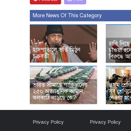
More News Of This Category
ঢাবি নিয়ে ম
হাসপাতালে ভর্তি মিঠুন
চাওয়া হল
চক্রবর্তী
বিরুদ্ধে 
ভারত সীমান্তে পাকিস্তানের
প্রথম শ্রে
২৫০ অত্যাধুনিক কামান,
সব শ্রেণিত
কলকাঠি নাড়ছে কে?
নেওয়া হব
Privacy Policy
Privacy Policy