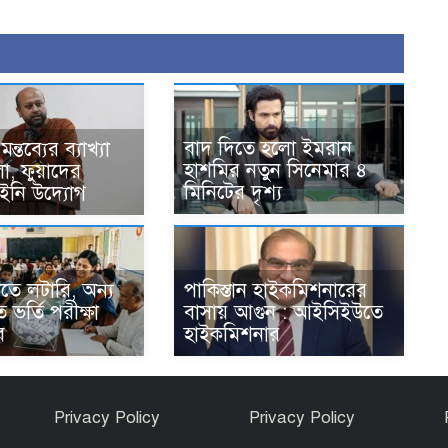
বাদ দিতে হলো ইমরান
ন্তব্যের ব্যাখ্যা
হাশমির নতুন সিনেমার ৪
ো, ফুয়াদের
মিনিটের দৃশ্য
আইনি উদ্যোগ
ণিতে লটারি, অন্য
পাকিস্তান হাইকমিশনারের
ে ভর্তি পরীক্ষা
বাসায় আগুন : আইসিইউতে
ে
হাইকমিশনার
Privacy Policy
Privacy Policy