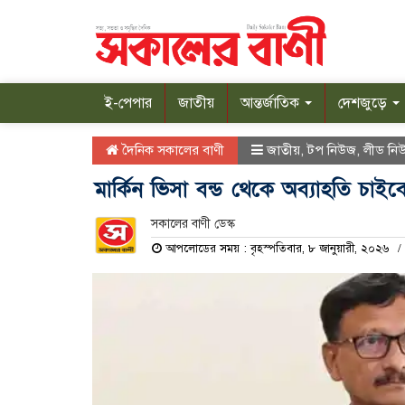
ই-পেপার
জাতীয়
আন্তর্জাতিক
দেশজুড়ে
দৈনিক সকালের বাণী
জাতীয়
,
টপ নিউজ
,
লীড নি
মার্কিন ভিসা বন্ড থেকে অব্যাহতি চাইবে 
সকালের বাণী ডেস্ক
আপলোডের সময় : বৃহস্পতিবার, ৮ জানুয়ারী, ২০২৬