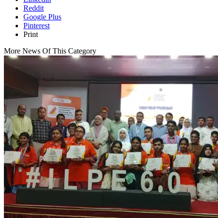
Reddit
Google Plus
Pinterest
Print
More News Of This Category