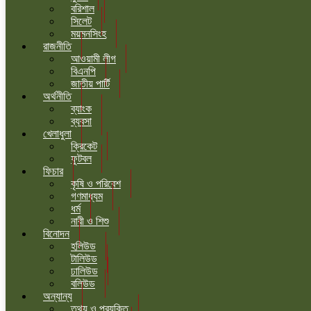
বরিশাল
সিলেট
ময়মনসিংহ
রাজনীতি
আওয়ামী লীগ
বিএনপি
জাতীয় পার্টি
অর্থনীতি
ব্যাংক
ব্যবসা
খেলাধুলা
ক্রিকেট
ফুটবল
ফিচার
কৃষি ও পরিবেশ
গণমাধ্যম
ধর্ম
নারী ও শিশু
বিনোদন
হলিউড
টালিউড
ঢালিউড
বলিউড
অন্যান্য
তথ্য ও প্রযুক্তি