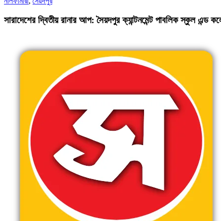
নীলফামারী
,
সৈয়দপুর
সারাদেশের দ্বিতীয় রানার আপ: সৈয়দপুর ক্যান্টনমেন্ট পাবলিক স্কুল এন্ড ক