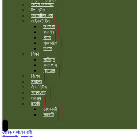
আইন-আদালত
টপ নিউজ
আলোচিত খবর
লাইফস্টাইল
রূপকথা
ফ্যাশন
খাবার
গৃহস্থালি
বাগান
শিক্ষা
সাহিত্য
ক্যাম্পাস
পড়াশুনা
বিশেষ
মতামত
লীড নিউজ
সাক্ষাৎকার
স্বাস্থ্য
চাকরি
বেসরকারী
সরকারী
দৈনিক সকালের বাণী