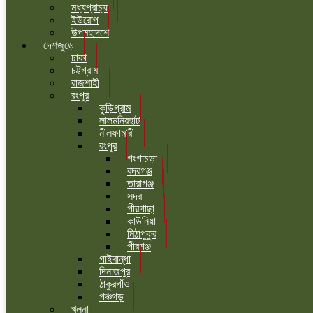
মধ্যপ্রাচ্য
ইউরোপ
উপমহাদশে
দেশজুড়ে
ঢাকা
চট্টগ্রাম
রাজশাহী
রংপুর
কুড়িগ্রাম
লালমনিরহাট
নীলফামারী
রংপুর
গংগাচড়া
বদরগঞ্জ
তারাগঞ্জ
সদর
পীরগাছা
কাউনিয়া
মিঠাপুকুর
পীরগঞ্জ
গাইবান্ধা
দিনাজপুর
ঠাকুরগাঁও
পঞ্চগড়
খুলনা