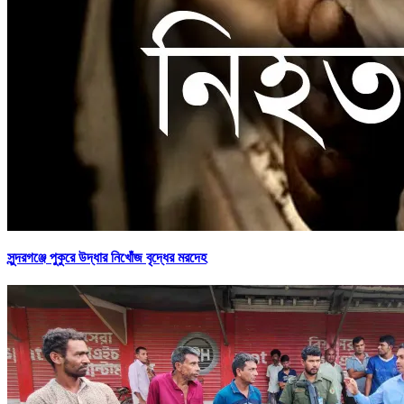
সুন্দরগঞ্জে পুকুরে উদ্ধার নিখোঁজ বৃদ্ধের মরদেহ