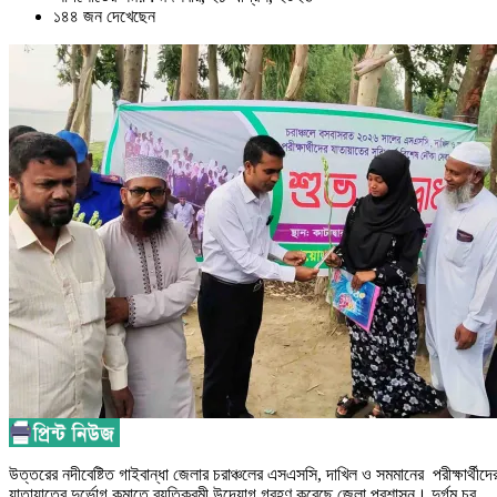
১৪৪ জন দেখেছেন
উত্তরের নদীবেষ্টিত গাইবান্ধা জেলার চরাঞ্চলের এসএসসি, দাখিল ও সমমানের পরীক্ষার্থীদে
যাতায়াতের দুর্ভোগ কমাতে ব্যতিক্রমী উদ্যোগ গ্রহণ করেছে জেলা প্রশাসন। দুর্গম চর