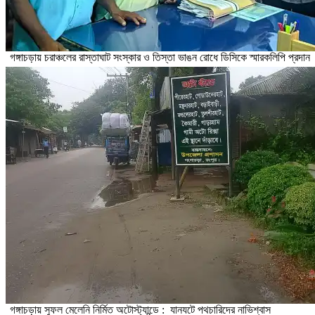
গঙ্গাচড়ায় চরাঞ্চলের রাস্তাঘাট সংস্কার ও তিস্তা ভাঙন রোধে ডিসিকে স্মারকলিপি প্রদান
গঙ্গাচড়ায় সুফল মেলেনি নির্মিত অটোস্ট্যান্ডে : যানযটে পথচারিদের নাভিশ্বাস