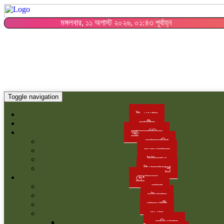
মঙ্গলবার, ১১ অগাস্ট ২০২৬, ০১:৪৩ পূর্বাহ্ন
Toggle navigation
ই-পেপার
জাতীয়
আন্তর্জাতিক
আমরেকিা
মধ্যপ্রাচ্য
ইউরোপ
উপমহাদশে
দেশজুড়ে
ঢাকা
চট্টগ্রাম
রাজশাহী
রংপুর
কুড়িগ্রাম