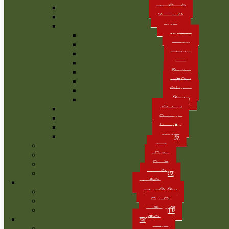
লালমনিরহাট
নীলফামারী
রংপুর
গংগাচড়া
বদরগঞ্জ
তারাগঞ্জ
সদর
পীরগাছা
কাউনিয়া
মিঠাপুকুর
পীরগঞ্জ
গাইবান্ধা
দিনাজপুর
ঠাকুরগাঁও
পঞ্চগড়
খুলনা
বরিশাল
সিলেট
ময়মনসিংহ
রাজনীতি
আওয়ামী লীগ
বিএনপি
জাতীয় পার্টি
অর্থনীতি
ব্যাংক