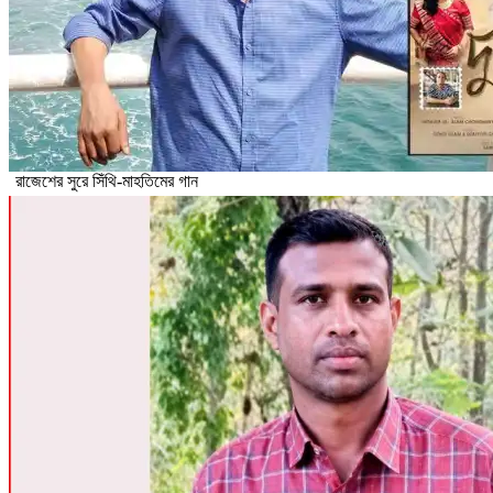
রাজেশের সুরে সিঁথি-মাহতিমের গান