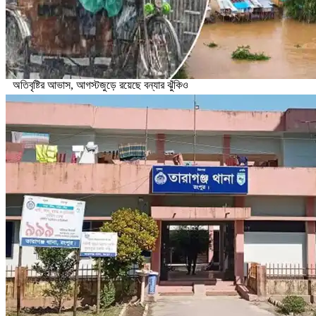
অতিবৃষ্টির আভাস, আগস্টজুড়ে রয়েছে বন্যার ঝুঁকিও