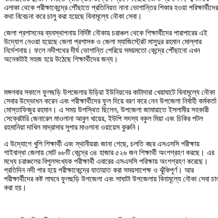
এলাকা থেকে পরীক্ষাকেন্দ্রে পৌঁছাতে প্রতিনিয়ত নানা ভোগান্তির শিকার হওয়া পরিক্ষার্থীদের
কথা বিবেচনা করে চালু করা হয়েছে বিনামূল্যে নৌকা সেবা।
জেলা প্রশাসনের ব্যবস্থাপনায় নির্দিষ্ট নৌকায় চরাঞ্চল থেকে শিক্ষার্থীদের পারাপারের এই
উদ্যোগ নেওয়া হয়েছে জেলা প্রশাসক ও জেলা ম্যাজিস্ট্রেট মাসুদুর রহমান মোল্লার
নির্দেশনায়। ফলে নদীপথের দীর্ঘ ভোগান্তি পেরিয়ে সময়মতো কেন্দ্রে পৌঁছানো এখন
অনেকটাই সহজ হয়ে উঠেছে শিক্ষার্থীদের জন্য।
মঙ্গলবার সকালে ফুলছড়ি উপজেলার উড়িয়া ইউনিয়নের কাটাদারা খেয়াঘাটে বিনামূল্যে নৌকা
সেবার উদ্ভোধন করেন এবং পরীক্ষার্থীদের ফুল দিয়ে বরণ করে নেন উপজেলা নির্বাহী কর্মকর্তা
মোস্তাফিজুর রহমান। এ সময় উপস্থিত ছিলেন, উপজেলা জামায়াতে ইসলামীর সহকারী
সেক্রেটারি জেনারেল মাওলানা আবুল খায়ের, ইউপি সদস্য বকুল মিয়া এবং চিকির পটল
রহমানিয়া দাখিল মাদ্রাসার সুপার মাওলানা ওয়ায়েস কুরুনি।
এ উদ্যোগে খুশি শিক্ষার্থী এবং স্থানীয়রা৷ জানা গেছে, চলতি বছর এসএসসি পরীক্ষায়
গাইবান্ধা জেলায় মোট ৬৮টি কেন্দ্রে ৩৪ হাজার ৫২৬ জন শিক্ষার্থী অংশগ্রহণ করছে। এর
মধ্যে চরাঞ্চলের বিপুলসংখ্যক পরীক্ষার্থী এবারের এসএসসি পরিক্ষায় অংশগ্রহণ করেছে।
প্রতিদিন নদী পার হয়ে পরীক্ষাকেন্দ্রে যাতায়াত করা সময়সাপেক্ষ ও ঝুঁকিপূর্ণ। আর
পরীক্ষার্থীদের কষ্ট লাঘবে ফুলছড়ি উপজেলা এবং সাঘাটা উপজেলায় বিনামূল্যে নৌকা সেবা চাল
করা হয়।