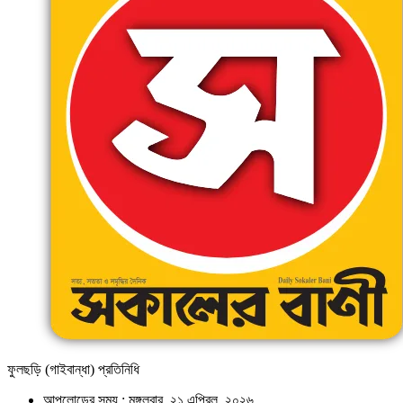
ফুলছড়ি (গাইবান্ধা) প্রতিনিধি
আপলোডের সময় : মঙ্গলবার, ২১ এপ্রিল, ২০২৬