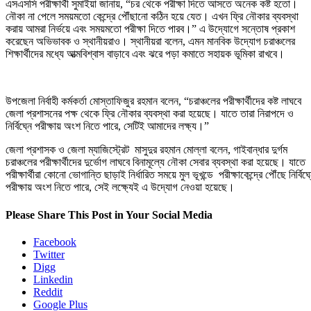
এসএসসি পরীক্ষার্থী সুমাইয়া জানায়, “চর থেকে পরীক্ষা দিতে আসতে অনেক কষ্ট হতো।
নৌকা না পেলে সময়মতো কেন্দ্রে পৌঁছানো কঠিন হয়ে যেত। এখন ফ্রি নৌকার ব্যবস্থা
করায় আমরা নির্ভয়ে এবং সময়মতো পরীক্ষা দিতে পারব।” এ উদ্যোগে সন্তোষ প্রকাশ
করেছেন অভিভাবক ও স্থানীয়রাও। স্থানীয়রা বলেন, এমন মানবিক উদ্যোগ চরাঞ্চলের
শিক্ষার্থীদের মধ্যে আত্মবিশ্বাস বাড়াবে এবং ঝরে পড়া কমাতে সহায়ক ভূমিকা রাখবে।
উপজেলা নির্বাহী কর্মকর্তা মোস্তাফিজুর রহমান বলেন, “চরাঞ্চলের পরীক্ষার্থীদের কষ্ট লাঘবে
জেলা প্রশাসনের পক্ষ থেকে ফ্রি নৌকার ব্যবস্থা করা হয়েছে। যাতে তারা নিরাপদে ও
নির্বিঘ্নে পরীক্ষায় অংশ নিতে পারে, সেটিই আমাদের লক্ষ্য।”
জেলা প্রশাসক ও জেলা ম্যাজিস্ট্রেট মাসুদুর রহমান মোল্লা বলেন, গাইবান্ধার দুর্গম
চরাঞ্চলের পরীক্ষার্থীদের দুর্ভোগ লাঘবে বিনামূল্যে নৌকা সেবার ব্যবস্থা করা হয়েছে। যাতে
পরীক্ষার্থীরা কোনো ভোগান্তি ছাড়াই নির্ধারিত সময়ে মুল ভূখন্ডে পরীক্ষাকেন্দ্রে পৌঁছে নির্বিঘ্
পরীক্ষায় অংশ নিতে পারে, সেই লক্ষ্যেই এ উদ্যোগ নেওয়া হয়েছে।
Please Share This Post in Your Social Media
Facebook
Twitter
Digg
Linkedin
Reddit
Google Plus