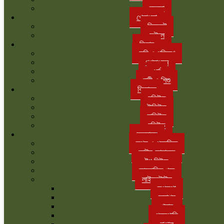
ব্যবসা
খেলাধুলা
ক্রিকেট
ফুটবল
ফিচার
কৃষি ও পরিবেশ
গণমাধ্যম
ধর্ম
নারী ও শিশু
বিনোদন
হলিউড
টালিউড
ঢালিউড
বলিউড
অন্যান্য
তথ্য ও প্রযুক্তি
আইন-আদালত
টপ নিউজ
আলোচিত খবর
লাইফস্টাইল
রূপকথা
ফ্যাশন
খাবার
গৃহস্থালি