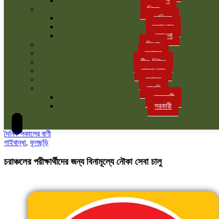
বাগান
শিক্ষা
সাহিত্য
ক্যাম্পাস
পড়াশুনা
বিশেষ
মতামত
লীড নিউজ
সাক্ষাৎকার
স্বাস্থ্য
চাকরি
বেসরকারী
সরকারী
দৈনিক সকালের বাণী
গাইবান্ধা
,
ফূলছড়ি
চরাঞ্চলের পরীক্ষার্থীদের জন্য বিনামূল্যে নৌকা সেবা চালু