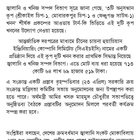
জ্বালানি ও খনিজ সম্পদ বিভাগ সূত্রে জানা গেছে, ‘৩টি অনুসন্ধান
কূপ (শ্রীকাইল ডিপ-১, মোবারকপুর ডিপ-১ ও ফেঞ্চুগঞ্জ সাউথ-১)
খনন’ শীর্ষক প্রকল্পের আওতায় টার্ন-কি ভিত্তিতে এই দুটি কূপ
খননের উদ্যোগ নেওয়া হয়েছে।
আন্তর্জাতিক দরপত্রের মাধ্যমে চীনের চায়না হুয়াডিয়ান
ইঞ্জিনিয়ারিং কোম্পানি লিমিটেড (সিএইচইসি) নামের একটি
প্রতিষ্ঠান দিয়ে এই কূপ দুটি খনন করার প্রাথমিক সিদ্ধান্ত নিয়েছে
জ্বালানি ও খনিজ সম্পদ বিভাগ। এতে মোট ব্যয় ধরা হয়েছে ৭১৩
কোটি ৬৪ লাখ ৬৯ হাজার ৫১৯ টাকা।
এ সংক্রান্ত একটি প্রস্তাব বৃহস্পতিবার (২৩ এপ্রিল) সরকারি ক্রয়
সংক্রান্ত মন্ত্রিসভা কমিটির সভায় অনুমোদনের জন্য উপস্থাপন করা
হতে পারে। অর্থমন্ত্রী আমির খসরু মাহমুদ চৌধুরীর সভাপতিত্বে
অনুষ্ঠিতব্য বৈঠকে প্রস্তাবটির অনুমোদন মিললে পরবর্তী কর্যক্রম
সম্পন্ন করা হবে।
সংশ্লিষ্টরা বলছেন, দেশের ক্রমবর্ধমান জ্বালানি সংকট মোকাবিলায়