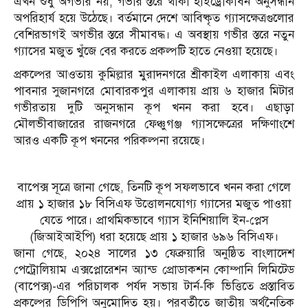
এখন শুধু অগভীর নয়, গভীর স্তরে থাকা হাইড্রোকার্বন অনুসন্ধান
অপরিহার্য হয়ে উঠেছে। বর্তমানে দেশে আবিষ্কৃত গ্যাসক্ষেত্রগুলোর
বেশিরভাগই অগভীর স্তরে সীমাবদ্ধ। এ অবস্থায় গভীর স্তরে নতুন
গ্যাসের মজুত খুঁজে বের করতে প্রকল্পটি হাতে নেওয়া হয়েছে।
প্রকল্পের আওতায় কুমিল্লার মুরাদনগরে শ্রীকাইল এলাকায় এবং
পাবনার সুজানগরে মোবারকপুর এলাকায় প্রায় ৬ হাজার মিটার
গভীরতায় দুটি অনুসন্ধান কূপ খনন করা হবে। এছাড়া
মৌলভীবাজারের রাজনগরে ফেঞ্চুগঞ্জ গ্যাসক্ষেত্রের দক্ষিণাংশে
আরও একটি কূপ খননের পরিকল্পনা রয়েছে।
বাপেক্স সূত্রে জানা গেছে, তিনটি কূপ সফলভাবে খনন করা গেলে
প্রায় ১ হাজার ১৮ বিসিএফ উত্তোলনযোগ্য গ্যাসের মজুত পাওয়া
যেতে পারে। প্রাথমিকভাবে গ্যাস ইনিশিয়ালি ইন-প্লেস
(জিআইআইপি) ধরা হয়েছে প্রায় ১ হাজার ৬৯৬ বিসিএফ।
জানা গেছে, ২০২৪ সালের ১৩ ফেব্রুয়ারি অনুষ্ঠিত বাংলাদেশ
পেট্রোলিয়াম এক্সপ্লোরেশন অ্যান্ড প্রোডাকশন কোম্পানি লিমিটেড
(বাপেক্স)-এর পরিচালক পর্যদ সভায় টার্ন-কি ভিত্তিতে প্রস্তাবিত
প্রকল্পের ডিপিপি অনুমোদিত হয়। পরবর্তীতে জাতীয় অর্থনৈতিক