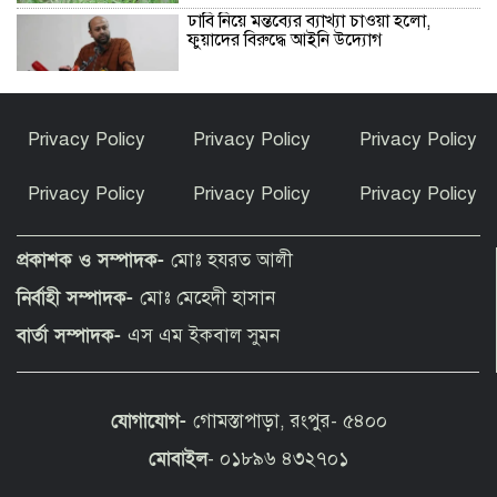
ঢাবি নিয়ে মন্তব্যের ব্যাখ্যা চাওয়া হলো,
ফুয়াদের বিরুদ্ধে আইনি উদ্যোগ
বাদ দিতে হলো ইমরান হাশমির নতুন
Privacy Policy
Privacy Policy
Privacy Policy
সিনেমার ৪ মিনিটের দৃশ্য
Privacy Policy
Privacy Policy
Privacy Policy
গঙ্গাচড়ায় থানায় মামলা না নেওয়া, সুষ্ঠু তদন্ত,
নিরাপত্তা নিশ্চিত ও আসামীদের গ্রেফতারের
প্রকাশক ও সম্পাদক-
মোঃ হযরত আলী
দাবিতে সংবাদ সম্মেল
নির্বাহী সম্পাদক-
মোঃ মেহেদী হাসান
ভারত সীমান্তে পাকিস্তানের ২৫০ অত্যাধুনিক
বার্তা সম্পাদক-
এস এম ইকবাল সুমন
কামান, কলকাঠি নাড়ছে কে?
যোগাযোগ-
গোমস্তাপাড়া, রংপুর- ৫৪০০
প্রথম শ্রেণিতে লটারি, অন্য সব শ্রেণিতে ভর্তি
পরীক্ষা নেওয়া হবে
মোবাইল
- ০১৮৯৬ ৪৩২৭০১