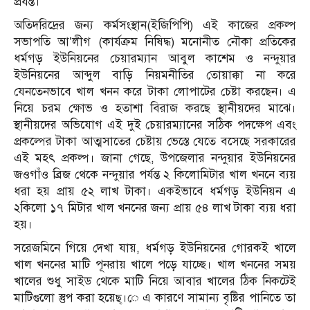
প্রযর্ন্ত।
অতিদরিদ্রের জন্য কর্মসংস্থান(ইজিপিপি) এই কাজের প্রকল্প
সভাপতি আ’লীগ (কার্যক্রম নিষিদ্ধ) মনোনীত নৌকা প্রতিকের
ধর্মগড় ইউনিয়নের চেয়ারম্যান আবুল কাশেম ও নন্দুয়ার
ইউনিয়নের আব্দুল বাড়ি নিয়মনীতির তোয়াক্কা না করে
যেনতেনভাবে খাল খনন করে টাকা লোপাটের চেষ্টা করছেন। এ
নিয়ে চরম ক্ষোভ ও হতাশা বিরাজ করছে স্থানীয়দের মাঝে।
স্থানীয়দের অভিযোগ এই দুই চেয়ারম্যানের সঠিক পদক্ষেপ এবং
প্রকল্পের টাকা আত্মসাতের চেষ্টায় ভেস্তে যেতে বসেছে সরকারের
এই মহৎ প্রকল্প। জানা গেছে, উপজেলার নন্দুয়ার ইউনিয়নের
জওগাঁও ব্রিজ থেকে নন্দুয়ার পর্যন্ত ২ কিলোমিটার খাল খননে ব্যয়
ধরা হয় প্রায় ৫২ লাখ টাকা। একইভাবে ধর্মগড় ইউনিয়ন এ
২কিলো ১৭ মিটার খাল খননের জন্য প্রায় ৫৪ লাখ টাকা ব্যয় ধরা
হয়।
সরেজমিনে গিয়ে দেখা যায়, ধর্মগড় ইউনিয়নের গোরকই খালে
খাল খননের মাটি পূনরায় খালে পড়ে যাচ্ছে। খাল খননের সময়
খালের শুধু সাইড থেকে মাটি নিয়ে আবার খালের ঠিক নিকটেই
মাটিগুলো স্তুপ করা হয়েছ্।ে এ কারণে সামান্য বৃষ্টির পানিতে তা