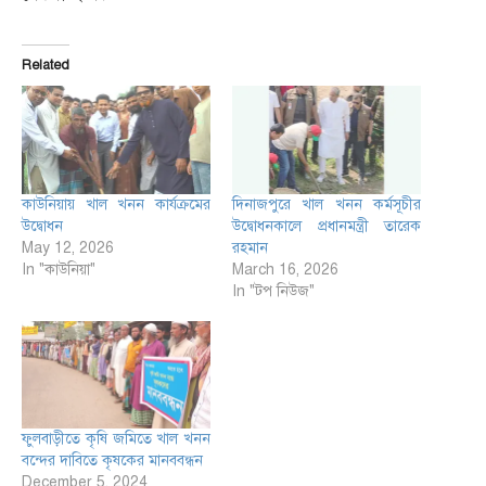
Related
কাউনিয়ায় খাল খনন কার্যক্রমের
দিনাজপুরে খাল খনন কর্মসূচীর
উদ্বোধন
উদ্বোধনকালে প্রধানমন্ত্রী তারেক
May 12, 2026
রহমান
In "কাউনিয়া"
March 16, 2026
In "টপ নিউজ"
ফুলবাড়ীতে কৃষি জমিতে খাল খনন
বন্দের দাবিতে কৃষকের মানববন্ধন
December 5, 2024