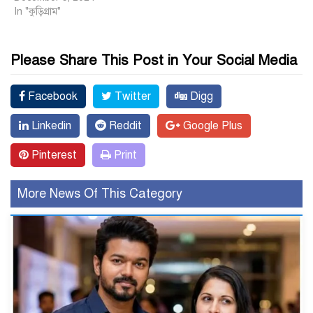
In "কুড়িগ্রাম"
Please Share This Post in Your Social Media
Facebook
Twitter
Digg
Linkedin
Reddit
Google Plus
Pinterest
Print
More News Of This Category