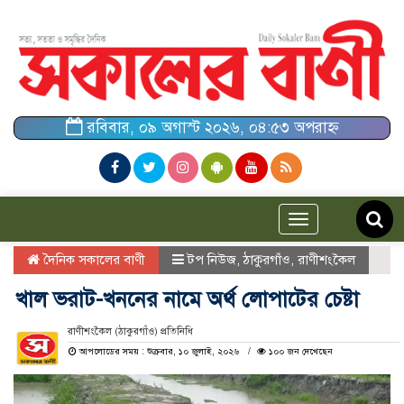
রবিবার, ০৯ অগাস্ট ২০২৬, ০৪:৫৩ অপরাহ্ন
Toggle
navigation
দৈনিক সকালের বাণী
টপ নিউজ
,
ঠাকুরগাঁও
,
রাণীশংকৈল
খাল ভরাট-খননের নামে অর্থ লোপাটের চেষ্টা
রাণীশংকৈল (ঠাকুরগাঁও) প্রতিনিধি
আপলোডের সময় : শুক্রবার, ১০ জুলাই, ২০২৬
১০০ জন দেখেছেন