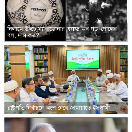
নিলামে উঠছে ম্যারাডোনার ‘হ্যান্ড অব গড’ গোলের
বল, দাম কত?
রাষ্ট্রপতি নির্বাচনে অংশ নেবে জামায়াতে ইসলামী