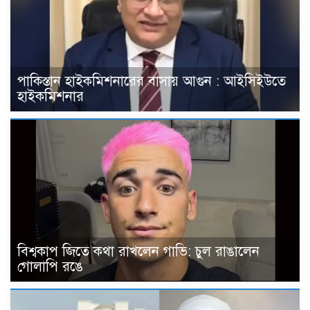
পাকিস্তান হাইকমিশনারের বাসায় আগুন : আইসিইউতে
হাইকমিশনার
বিশ্বকাপ জিতে কথা রাখলেন গাভি: চুল রাঙালেন
গোলাপি রঙে