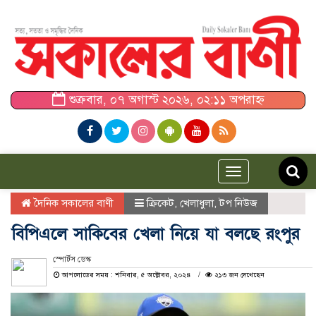
শুক্রবার, ০৭ অগাস্ট ২০২৬, ০২:১১ অপরাহ্ন
Toggle
navigation
দৈনিক সকালের বাণী
ক্রিকেট
,
খেলাধুলা
,
টপ নিউজ
বিপিএলে সাকিবের খেলা নিয়ে যা বলছে রংপুর
স্পোর্টস ডেস্ক
আপলোডের সময় : শনিবার, ৫ অক্টোবর, ২০২৪
২১৩ জন দেখেছেন