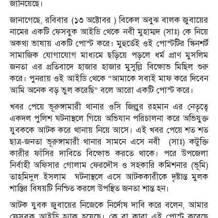
জানিয়েছে।
জানাগেছে, রবিবার (১৩ অক্টোবর ) বিকেল অবুঝ বালক জুবায়ের
নামের একটি ফেসবুক আইডি থেকে নবী মুহাম্মদ (সাঃ) কে নিয়ে
অকথ‍্য ভাষায় একটি পোস্ট করে। মুহুর্তেই ওই পোস্টটির স্কিনশর্ট
সামাজিক যোগাযোগ মাধ্যমে ছড়িয়ে পড়লে ধর্ম প্রাণ মুসলিম
জনতা এর প্রতিবাদে হাজার হাজার মুসুল্লি বিক্ষোভ মিছিল শুরু
করে। পুনরায় ওই আইডি থেকে “আমাকে সবাই মাফ করে দিবেন
আমি অনেক বড় ভুল করেছি” বলে আরো একটি পোস্ট করে।
খবর পেয়ে ভূরুঙ্গামারী থানার ওসি জিল্লুর রহমান এর নেতৃত্বে
একদল পুলিশ ঘটনাস্থলে গিয়ে অভিযান পরিচালনা করে অভিযুক্ত
যুবককে আটক করে থানায় নিয়ে আসে। এই খবর পেয়ে শত শত
ছাত্র-জনতা ভূরুঙ্গামারী থানার সামনে এসে নবী (সাঃ) কটুক্তি
কারীর ফাঁসির দাবিতে বিক্ষোভ করতে থাকে। পরে উপজেলা
নির্বাহী অফিসার গোলাম ফেরদৌস ও সহকারি কমিশনার (ভূমি)
তাহমিদুল ইসলাম ঘটনাস্থলে এসে আটককারীকে দৃষ্টান্ত মুলক
শাস্তির বিষয়টি নিশ্চিত করলে উপস্থিত জনতা শান্ত হন।
আটক যুবক জুবায়ের নিজেকে নির্দোষ দাবি করে বলেন, আমার
ফেসবুক আইডি হ‍্যাক হয়েছে। কে বা কারা এই পোস্ট করেছে