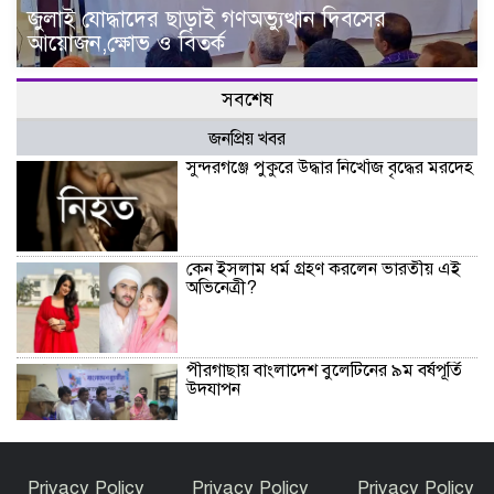
জুলাই যোদ্ধাদের ছাড়াই গণঅভ্যুত্থান দিবসের
আয়োজন,ক্ষোভ ও বিতর্ক
সবশেষ
জনপ্রিয় খবর
সুন্দরগঞ্জে পুকুরে উদ্ধার নিখোঁজ বৃদ্ধের মরদেহ
কেন ইসলাম ধর্ম গ্রহণ করলেন ভারতীয় এই
অভিনেত্রী?
পীরগাছায় বাংলাদেশ বুলেটিনের ৯ম বর্ষপূর্তি
উদযাপন
ফুলছড়িতে গাঁজাসহ ৩ জনের কারাদণ্ড
Privacy Policy
Privacy Policy
Privacy Policy