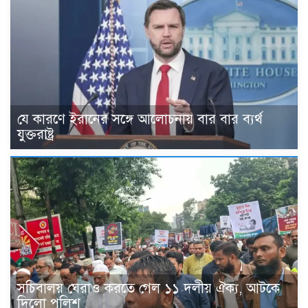
যে কারণে ইরানের সঙ্গে আলোচনায় বার বার ব্যর্থ
যুক্তরাষ্ট্র
সচিবালয় ঘেরাও করতে গেল ১১ দলীয় ঐক্য, আটকে
দিলো পুলিশ