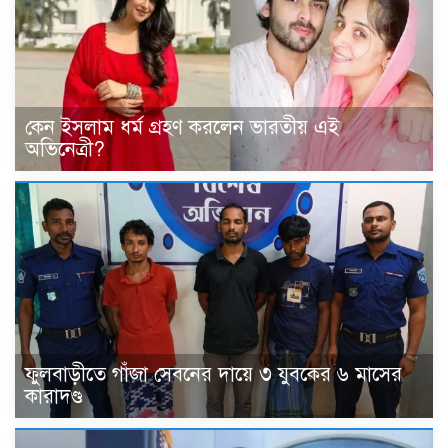
কেন ইসলাম ধর্ম গ্রহণ করলেন ভারতীয় এই
অভিনেত্রী?
ফুলবাড়ীতে গাঁজা সেবনের দায়ে ৩ যুবকের ৬ মাসের
কারাদণ্ড