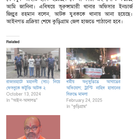
আমি জানিনা। এবিষয়ে ভূরুঙ্গামারী থানার অফিসার ইনচার্জ
জিল্লুর রহমান বলেন, আটক যুবককে থানায় আনা হয়েছে।
আইনগত প্রক্রিয়া শেষে কুড়িগ্রাম জেল হাজতে পাঠানো হবে।
Related
রাজারহাটে মহানবী (সাঃ) নিয়ে
ধর্মীয় অনুভুতিতে আঘাতের
ফেসবুকে কটুক্তি আটক ২
অভিযোগ; ট্রাস্টি নাহিদ হাসানের
October 13, 2024
বিরুদ্ধে মামলা
In "আইন-আদালত"
February 24, 2025
In "কুড়িগ্রাম"