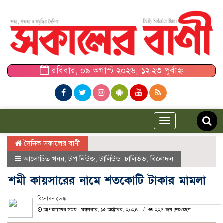
রবিবার, ০৯ অগাস্ট ২০২৬, ১২:২৩ পূর্বাহ্ন
Toggle
navigation
দৈনিক সকালের বাণী
আলোচিত খবর
,
টপ নিউজ
,
টালিউড
,
ঢালিউড
,
বিনোদন
শমী কায়সারের নামে শতকোটি টাকার মামলা
বিনোদন ডেস্ক
আপলোডের সময় : মঙ্গলবার, ১৫ অক্টোবর, ২০২৪
২২৫ জন দেখেছেন