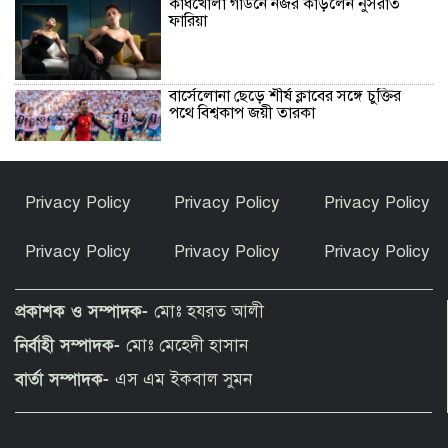
কাঁধখোলা গাউনে নজর কাড়লেন নুসরাত
ফারিয়া
বার্সেলোনা ছেড়ে শীর্ষ ক্লাবের সঙ্গে চুক্তির
পথে বিশ্বকাপ জয়ী তারকা
তেঁতুলিয়ায় ১৬ বছরের আইনি লড়াইয় শেষে
Privacy Policy
Privacy Policy
Privacy Policy
আদালতের রায়ে জমি ফিরে পেলেন মালিকরা
Privacy Policy
Privacy Policy
Privacy Policy
জ্বালানি তেল আমদানিতে বিশেষ সুবিধার
সুযোগ নেই, বলল জ্বালানি বিভাগ
প্রকাশক ও সম্পাদক-
মোঃ হযরত আলী
নির্বাহী সম্পাদক-
মোঃ মেহেদী হাসান
পীরগঞ্জে ফ্যামিলি কার্ড শুমারির নিয়োগে
বার্তা সম্পাদক-
এস এম ইকবাল সুমন
অনিয়মের অভিযোগ!