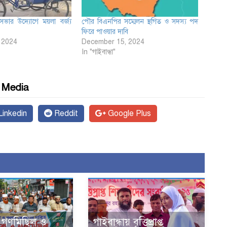
সভার উদ্যোগে ময়লা বর্জ্য
পৌর বিএনপির সম্মেলন স্থগিত ও সদস্য পদ
ফিরে পাওয়ার দাবি
 2024
December 15, 2024
In "গাইবান্ধা"
l Media
inkedin
Reddit
Google Plus
য় গণমিছিল ও
গাইবান্ধায় বৃত্তিপ্রাপ্ত