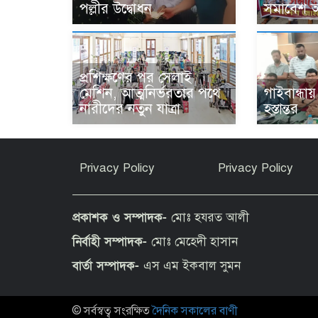
পল্লীর উদ্বোধন
সমাবেশ অন
প্রশিক্ষণের পর সেলাই
মেশিন, আত্মনির্ভরতার পথে
গাইবান্ধা
নারীদের নতুন যাত্রা
হস্তান্তর
Privacy Policy
Privacy Policy
প্রকাশক ও সম্পাদক-
মোঃ হযরত আলী
নির্বাহী সম্পাদক-
মোঃ মেহেদী হাসান
বার্তা সম্পাদক-
এস এম ইকবাল সুমন
© সর্বস্বত্ব সংরক্ষিত
দৈনিক সকালের বাণী