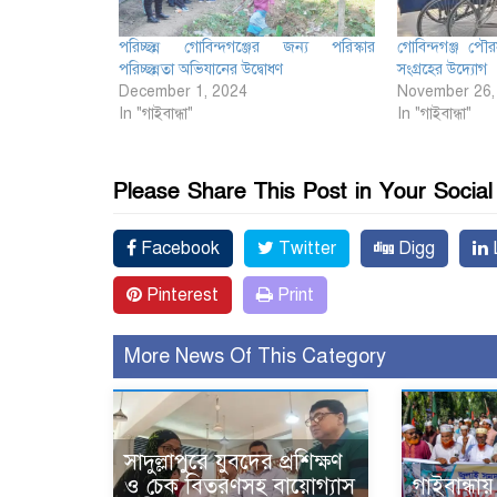
পরিচ্ছন্ন গোবিন্দগঞ্জের জন্য পরিস্কার
গোবিন্দগঞ্জ পৌর
পরিচ্ছন্নতা অভিযানের উদ্বোধণ
সংগ্রহের উদ্যোগ
December 1, 2024
November 26,
In "গাইবান্ধা"
In "গাইবান্ধা"
Please Share This Post in Your Socia
Facebook
Twitter
Digg
L
Pinterest
Print
More News Of This Category
সাদুল্লাপুরে যুবদের প্রশিক্ষণ
ও চেক বিতরণসহ বায়োগ্যাস
গাইবান্ধা