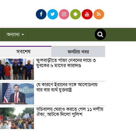
অন্যান্য
সবশেষ
জনপ্রিয় খবর
ফুলবাড়ীতে গাঁজা সেবনের দায়ে ৩
যুবকের ৬ মাসের কারাদণ্ড
যে কারণে ইরানের সঙ্গে আলোচনায়
বার বার ব্যর্থ যুক্তরাষ্ট্র
সচিবালয় ঘেরাও করতে গেল ১১ দলীয়
ঐক্য, আটকে দিলো পুলিশ
রাষ্ট্রপতি নির্বাচন ২০ আগস্ট