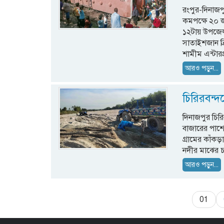
রংপুর-দিনাজপু
কমপক্ষে ২০ জ
১২টায় উপজেল
সাতাইশজান ব্
শামীম এন্টারপ
আরও পড়ুন...
চিরিরবন্দ
দিনাজপুর চির
বাজারের পাশে
গ্রামের কাঁকড়া
নদীর মাঝের চ
আরও পড়ুন...
01