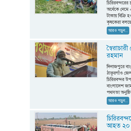
চিরিরবন্দরের
অর্ধেকে নেমে
টাকায় বিক্রি 
কৃষকেরা বলছে
আরও পড়ুন...
স্বৈরাচার
রহমান
দিনাজপুরে ব
ঠাকুরগাঁও জে
চিরিরবন্দর উপ
বাংলাদেশ জা
পথসভা অনুষ্ঠ
আরও পড়ুন...
চিরিরবন্দর
আহত ২