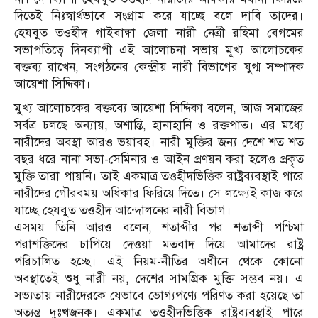
দিতেই নিঃস্বার্থভাবে সংগ্রাম করে যাচ্ছে বলে দাবি তাদের।
হেযবুত তওহীদ গাইবান্ধা জেলা নারী নেত্রী রহিমা বেগমের
সভাপতিত্বে দিনব্যাপী এই আলোচনা সভায় মূখ্য আলোচকের
বক্তব্য রাখেন, সংগঠনের কেন্দ্রীয় নারী বিভাগের যুগ্ম সম্পাদক
আয়েশা সিদ্দিকা।
মুখ্য আলোচকের বক্তব্যে আয়েশা সিদ্দিকা বলেন, আজ সমাজের
সর্বত্র চলছে অন্যায়, অশান্তি, হানাহানি ও রক্তপাত। এর মধ্যে
নারীদের অবস্থা আরও ভয়াবহ। নারী মুক্তির জন্য দেশে শত শত
বছর ধরে নানা সভা-সেমিনার ও আইন প্রণয়ন করা হলেও প্রকৃত
মুক্তি তারা পায়নি। তাই একমাত্র তওহীদভিত্তিক রাষ্ট্রব্যবস্থাই পারে
নারীদের গৌরবময় অধিকার ফিরিয়ে দিতে। সে লক্ষ্যেই কাজ করে
যাচ্ছে হেযবুত তওহীদ আন্দোলনের নারী বিভাগ।
এসময় তিনি আরও বলেন, শতাব্দীর পর শতাব্দী পশ্চিমা
পরাশক্তিদের চাপিয়ে দেওয়া মতবাদ দিয়ে আমাদের রাষ্ট্র
পরিচালিত হচ্ছে। এই নিয়ম-নীতির অধীনে থেকে কোনো
অবস্থাতেই শুধু নারী নয়, দেশের সামগ্রিক মুক্তি সম্ভব নয়। এ
সভ্যতায় নারীদেরকে যেভাবে ভোগ্যপণ্যে পরিণত করা হয়েছে তা
অত্যন্ত দুঃখজনক। একমাত্র তওহীদভিত্তিক রাষ্ট্রব্যবস্থাই পারে