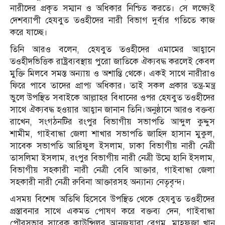
নারীদের প্রকৃত সম্মান ও অধিকার নিশ্চিত করতে। সে লক্ষ্যেই
দেশব্যাপী হেযবুত তওহীদের নারী বিভাগ দুর্বার গতিতে কাজ
করে যাচ্ছে।
তিনি আরও বলেন, হেযবুত তওহীদের এমামের আহ্বানে
তওহীদভিত্তিক রাষ্ট্রব্যবস্থায় পুরো জাতিকে ঐক্যবদ্ধ করলেই কেবল
মুক্তি মিলবে সমস্ত অন্যায় ও অশান্তি থেকে। একই সাথে নারীরাও
ফিরে পাবে তাদের প্রাপ্য অধিকার। তাই সকল প্রকার তন্ত্র-মন্ত্র
ভুলে উপস্থিত সবাইকে আল্লাহর বিধানের ওপর হেযবুত তওহীদের
সাথে ঐক্যবদ্ধ হওয়ার আহ্বান জানান তিনি।অনুষ্ঠানে আরও বক্তব্য
রাখেন, সংগঠনটির রংপুর বিভাগীয় সভাপতি আব্দুল কুদ্দুস
শামীম, গাইবান্ধা জেলা শাখার সভাপতি জাহিদ হাসান মুকুল,
সাবেক সভাপতি আরিফুল ইসলাম, ঢাকা বিভাগীয় নারী নেত্রী
তাসলিমা ইসলাম, রংপুর বিভাগীয় নারী নেত্রী উম্মে হানি ইসলাম,
বিভাগীয় সহকারী নারী নেত্রী বেবি আক্তার, গাইবান্ধা জেলা
সহকারী নারী নেত্রী রুবিনা আক্তারসহ অন্যান্য নেতৃবৃন্দ।
এসময় বিশেষ অতিথি হিসেবে উপস্থিত থেকে হেযবুত তওহীদের
প্রস্তাবনার সাথে একমত পোষণ করে বক্তব্য দেন, গাইবান্ধা
পৌরসভার সাবেক কাউন্সিলর আনজুয়ারা বেগম, মাহফুজা খান