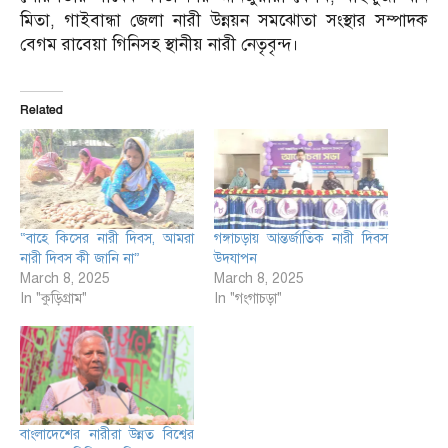
মিতা, গাইবান্ধা জেলা নারী উন্নয়ন সমঝোতা সংস্থার সম্পাদক
বেগম রাবেয়া গিনিসহ স্থানীয় নারী নেতৃবৃন্দ।
Related
“বাহে কিসের নারী দিবস, আমরা
গঙ্গাচড়ায় আন্তর্জাতিক নারী দিবস
নারী দিবস কী জানি না”
উদযাপন
March 8, 2025
March 8, 2025
In "কুড়িগ্রাম"
In "গংগাচড়া"
বাংলাদেশের নারীরা উন্নত বিশ্বের