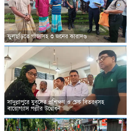
ফুলছড়িতে গাঁজাসহ ৩ জনের কারাদণ্ড
সাদুল্লাপুরে যুবদের প্রশিক্ষণ ও চেক বিতরণসহ
বায়োগ্যাস পল্লীর উদ্বোধন