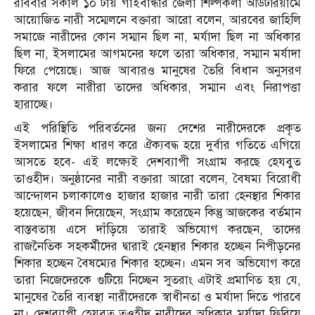
রবিবার সকাল ১০ টায় গাইবান্ধার জেলা শিল্পকলা অডিটরিয়ামে
আয়োজিত নারী সম্মেলনে বক্তারা আরো বলেন, আরবের জাহিলি
সমাজে নারীদের কোন সম্মান ছিল না, মর্যাদা ছিল না অধিকার
ছিল না, ইসলামের আগমনের ফলে তারা অধিকার, সম্মান মর্যাদা
ফিরে পেয়েছে। আজ আবারও মানুষের তৈরি বিধান অনুসরণ
করার ফলে নারীরা তাদের অধিকার, সম্মান এবং নিরাপত্তা
হারাচ্ছে।
এই পরিস্থিতি পরিবর্তনের জন্য দেশের নারীদেরকে প্রকৃত
ইসলামের শিক্ষা ধারণ করে ঐক্যবদ্ধ হয়ে দুর্বার গতিতে এগিয়ে
আসতে হবে- এই লক্ষ্যেই দেশব্যাপী সংগ্রাম করছে হেযবুত
তাওহীদ। অনুষ্ঠানের নারী বক্তারা আরো বলেন, বৈষম্য বিরোধী
আন্দোলন চলাকালেও হাজার হাজার নারী তারা হেনস্থার শিকার
হয়েছেন, জীবন দিয়েছেন, সংগ্রাম করেছেন কিন্তু আজকের বর্তমান
বাস্তবতায় এসে দাঁড়িয়ে তারাই অভিযোগ করছেন, তাদের
রাজনৈতিক সহকর্মীদের দ্বারাই হেনস্থার শিকার হচ্ছেন নিপীড়নের
শিকার হচ্ছেন বৈষম্যের শিকার হচ্ছেন। এমন সব অভিযোগ করে
তারা নিজেদেরকে গুটিয়ে নিচ্ছেন সুতরাং এটাই প্রমাণিত হয় যে,
মানুষের তৈরি ব্যবস্থা নারীদেরকে স্বাধীনতা ও মর্যাদা দিতে পারবে
না। দেশব্যাপী হেযবুত তওহীদ নারীদের অধিকার মর্যাদা ফিরিয়ে