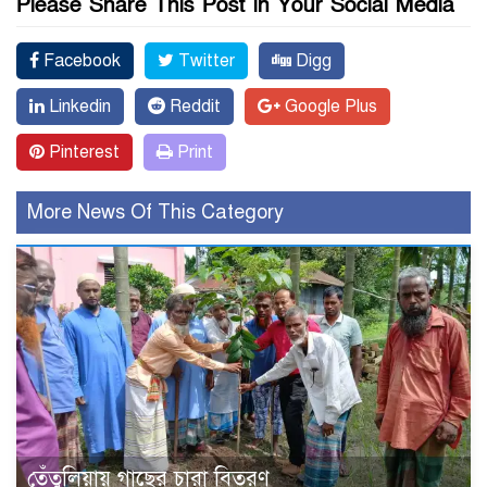
Please Share This Post in Your Social Media
Facebook
Twitter
Digg
Linkedin
Reddit
Google Plus
Pinterest
Print
More News Of This Category
তেঁতুলিয়ায় গাছের চারা বিতরণ