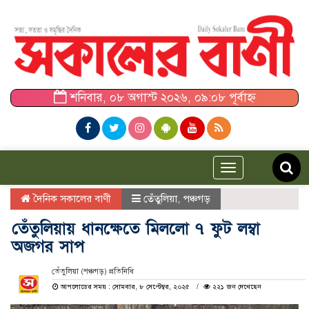
শনিবার, ০৮ অগাস্ট ২০২৬, ০৯:০৮ পূর্বাহ্ন
Toggle
navigation
দৈনিক সকালের বাণী
তেঁতুলিয়া
,
পঞ্চগড়
তেঁতুলিয়ায় ধানক্ষেতে মিললো ৭ ফুট লম্বা
অজগর সাপ
তেঁতুলিয়া (পঞ্চগড়) প্রতিনিধি
আপলোডের সময় : সোমবার, ৮ সেপ্টেম্বর, ২০২৫
২২১ জন দেখেছেন