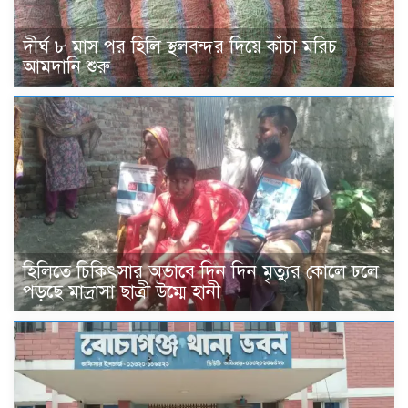
দীর্ঘ ৮ মাস পর হিলি স্থলবন্দর দিয়ে কাঁচা মরিচ
আমদানি শুরু
হিলিতে চিকিৎসার অভাবে দিন দিন মৃত্যুর কোলে ঢলে
পড়ছে মাদ্রাসা ছাত্রী উম্মে হানী