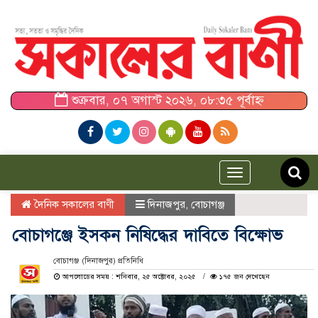
শুক্রবার, ০৭ অগাস্ট ২০২৬, ০৮:৩৫ পূর্বাহ্ন
Toggle
navigation
দৈনিক সকালের বাণী
দিনাজপুর
,
বোচাগঞ্জ
বোচাগঞ্জে ইসকন নিষিদ্ধের দাবিতে বিক্ষোভ
বোচাগঞ্জ (দিনাজপুর) প্রতিনিধি
আপলোডের সময় : শনিবার, ২৫ অক্টোবর, ২০২৫
১৭৫ জন দেখেছেন