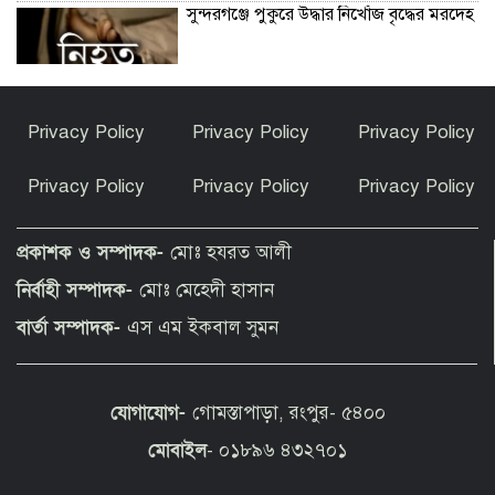
সুন্দরগঞ্জে পুকুরে উদ্ধার নিখোঁজ বৃদ্ধের মরদেহ
কেন ইসলাম ধর্ম গ্রহণ করলেন ভারতীয় এই
Privacy Policy
Privacy Policy
Privacy Policy
অভিনেত্রী?
Privacy Policy
Privacy Policy
Privacy Policy
পীরগাছায় বাংলাদেশ বুলেটিনের ৯ম বর্ষপূর্তি
উদযাপন
প্রকাশক ও সম্পাদক-
মোঃ হযরত আলী
নির্বাহী সম্পাদক-
মোঃ মেহেদী হাসান
ফুলছড়িতে গাঁজাসহ ৩ জনের কারাদণ্ড
বার্তা সম্পাদক-
এস এম ইকবাল সুমন
যোগাযোগ-
গোমস্তাপাড়া, রংপুর- ৫৪০০
পীরগঞ্জে অভিযানে কারেন্ট জাল জব্দ, পুড়িয়ে
ধ্বংস
মোবাইল
- ০১৮৯৬ ৪৩২৭০১