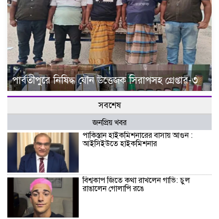
পার্বতীপুরে নিষিদ্ধ যৌন উত্তেজক সিরাপসহ গ্রেপ্তার-৩
সবশেষ
জনপ্রিয় খবর
পাকিস্তান হাইকমিশনারের বাসায় আগুন :
আইসিইউতে হাইকমিশনার
বিশ্বকাপ জিতে কথা রাখলেন গাভি: চুল
রাঙালেন গোলাপি রঙে