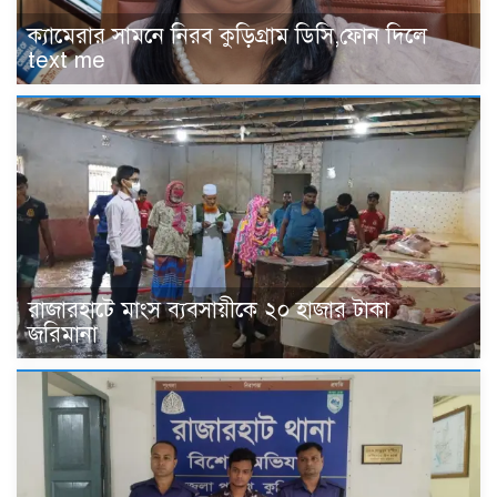
‎ক্যামেরার সামনে নিরব কুড়িগ্রাম ডিসি,ফোন দিলে
text me
রাজারহাটে মাংস ব্যবসায়ীকে ২০ হাজার টাকা
জরিমানা