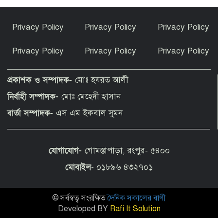
ফুলবাড়ীতে গাঁজা সেবনের দায়ে ৩ যুবকের ৬
Privacy Policy
Privacy Policy
Privacy Policy
মাসের কারাদণ্ড
Privacy Policy
Privacy Policy
Privacy Policy
যে কারণে ইরানের সঙ্গে আলোচনায় বার বার
ব্যর্থ যুক্তরাষ্ট্র
প্রকাশক ও সম্পাদক-
মোঃ হযরত আলী
নির্বাহী সম্পাদক-
মোঃ মেহেদী হাসান
সচিবালয় ঘেরাও করতে গেল ১১ দলীয় ঐক্য,
বার্তা সম্পাদক-
এস এম ইকবাল সুমন
আটকে দিলো পুলিশ
যোগাযোগ-
গোমস্তাপাড়া, রংপুর- ৫৪০০
রাষ্ট্রপতি নির্বাচন ২০ আগস্ট
মোবাইল
- ০১৮৯৬ ৪৩২৭০১
© সর্বস্বত্ব সংরক্ষিত
দৈনিক সকালের বাণী
জুলাই যোদ্ধাদের ছাড়াই গণঅভ্যুত্থান দিবসের
আয়োজন,ক্ষোভ ও বিতর্ক
Developed BY
Rafi It Solution