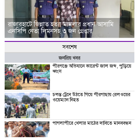
রাজারহাটে জিন্নাত হত্যা মামলার প্রধান আসামি
এনসিপি নেতা লিমনসহ ৩ জন গ্রেপ্তার
সবশেষ
জনপ্রিয় খবর
পীরগঞ্জে অভিযানে কারেন্ট জাল জব্দ, পুড়িয়ে
ধ্বংস
চলন্ত ট্রেনে উঠতে গিয়ে পীরগাছায় রেলওয়ের
ওয়েম্যান নিহত
পাগলাপীরে খেলার মাঠের দাবিতে মানববন্ধন