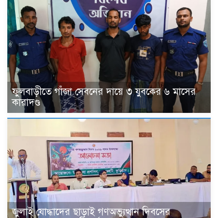
ফুলবাড়ীতে গাঁজা সেবনের দায়ে ৩ যুবকের ৬ মাসের
কারাদণ্ড
জুলাই যোদ্ধাদের ছাড়াই গণঅভ্যুত্থান দিবসের