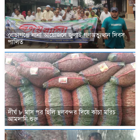
বোচাগঞ্জে নানা আয়োজনে জুলাই গণঅভ্যুত্থান দিবস
পালিত
দীর্ঘ ৮ মাস পর হিলি স্থলবন্দর দিয়ে কাঁচা মরিচ
আমদানি শুরু