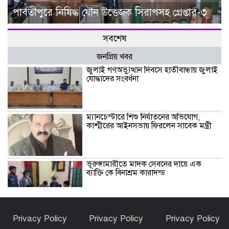
পার্বতীপুরে নিষিদ্ধ যৌন উত্তেজক সিরাপসহ গ্রেপ্তার-৩
সবশেষ
জনপ্রিয় খবর
জুলাই গণঅভ্যুত্থান দিবসে হাতীবান্ধায় জুলাই
যোদ্ধাদের সংবর্ধনা
ম্যানচেস্টারে শিশু নির্যাতনের অভিযোগ,
কাশ্মীরের আইনসভায় ফিরলেন সাবেক মন্ত্রী
ভূরুঙ্গামারীতে মাদক সেবনের দায়ে এক
ব্যাক্তি কে বিনাশ্রম কারাদন্ড
কফি, সংস্কৃতি ও বিনোদনের মেলবন্ধনে ক্যাফে
Privacy Policy
Privacy Policy
Privacy Policy
আমাজনের উদ্বোধন