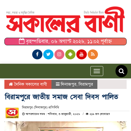
বৃহস্পতিবার, ০৬ অগাস্ট ২০২৬, ১১:০২ পূর্বাহ্ন
Toggle
navigation
দৈনিক সকালের বাণী
দিনাজপুর
,
বিরামপুর
বিরামপুরে জাতীয় সমাজ সেবা দিবস পালিত
বিরামপুর (দিনাজপুর) প্রতিনিধি
আপলোডের সময় : শনিবার, ৩ জানুয়ারী, ২০২৬
২১৯ জন দেখেছেন