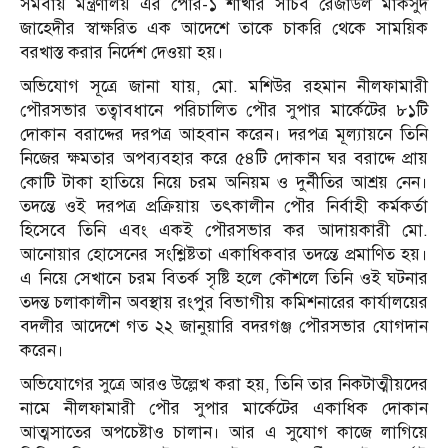
সমবায় মন্ত্রণালয় এর পৌর-১ শাখার সচিব রেজাউল মাকসুদ
জাহেদীর স্বাক্ষরিত এক আদেশে তাকে চাকরি থেকে সাময়িক
বরখাস্ত করার নির্দেশ দেওয়া হয়।
অভিযোগ সূত্রে জানা যায়, মো. মশিউর রহমান নীলফামারী
পৌরসভার তত্বাবধানে পরিচালিত পৌর সুপার মার্কেটের ৮১টি
দোকান বরাদ্দের দরপত্র আহবান করেন। দরপত্র মূল্যায়নে তিনি
নিজের ক্ষমতার অপব্যবহার করে ৫৪টি দোকান ঘর বরাদ্দে প্রায়
কোটি টাকা হাতিয়ে নিয়ে চরম অনিয়ম ও দুর্নীতির আশ্রয় নেন।
তদন্তে ওই দরপত্র প্রক্রিয়ায় তৎকালীন পৌর নির্বাহী কর্মকর্তা
হিসেবে তিনি এবং একই পৌরসভার কর আদায়কারী মো.
আনোয়ার হোসেনের সংশ্লিষ্টতা একাধিকবার তদন্তে প্রমাণিত হয়।
এ নিয়ে সেখানে চরম বিতর্ক সৃষ্টি হলে কৌশলে তিনি ওই ঘটনার
তদন্ত চলাকালীন অবস্থায় রংপুর বিভাগীয় কমিশনারের কার্যালয়ের
বদলীর আদেশে গত ২২ জানুয়ারি বদরগঞ্জ পৌরসভার যোগদান
করেন।
অভিযোগের সুত্রে আরও উল্লেখ করা হয়, তিনি তার নিকটাত্মীয়দের
নামে নীলফামারী পৌর সুপার মার্কেটের একাধিক দোকান
আত্মসাতের অপচেষ্টাও চালান। আর এ সুযোগ কাজে লাগিয়ে