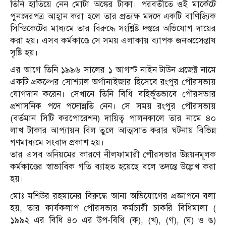
তিনি হাতিয়ে নেন মোটা অঙ্কের টাকা। পরবর্তীতে ওই মার্কেটে
পুনঃদরপত্র আহ্বান করা হলে তার প্রত্যক্ষ মদদে একটি বাণিজ্যিক
সিন্ডিকেটের মাধ্যমে তার বিরুদ্ধে সংশ্লিষ্ট দপ্তরে অভিযোগ দায়ের
করা হয়। এসব কর্মকাণ্ডে সে সময় এলাকায় ব্যাপক জনঅসেেন্তাষ
সৃষ্টি হয়।
এর আগে তিনি ১৯৯৬ সালের ১ আগস্ট নাইন টাউন প্রজেক্ট নামে
একটি প্রকল্পের সোশ্যাল অর্গানাইজার হিসেবে রংপুর পৌরসভায়
যোগদান করেন। সেখানে তিনি বিধি বহির্ভূতভাবে পৌরসভার
প্রশাসনিক পদে পদোন্নতি নেন। সে সময় রংপুর পৌরসভায়
(বর্তমান সিটি করপোরেশন) দায়িত্ব পালনকালে তার নামে ৪০
লাখ টাকার আপ্যায়ন বিল তুলে আত্মসাত করার ঘটনায় বিভিন্ন
গণমাধ্যমে সংবাদ প্রকাশ হয়।
তার এসব অনিয়মের কারণে নীলফামারী পৌরসভার উন্নয়নমূলক
কর্মকাণ্ডের স্বাভাবিক গতি ব্যাহত হয়েছে বলে তদন্তে উল্লেখ করা
হয়।
মোঃ মশিউর রহমানের বিরুদ্ধে আনা অভিযোগের প্রজ্ঞাপনে বলা
হয়, তার কার্যকলাপ পৌরসভার কর্মচারী চাকরি বিধিমালা (
১৯৯২ এর বিধি ৪০ এর উপ-বিধি (ক), (খ), (গ), (ঘ) ও ঙ)