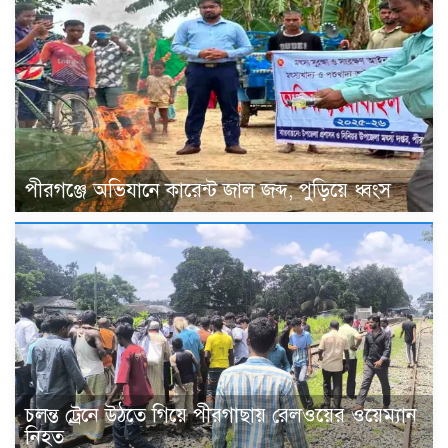
পীরগঞ্জে অভিযানে কারেন্ট জাল জব্দ, পুড়িয়ে ধ্বংস
চলন্ত ট্রেনে উঠতে গিয়ে পীরগাছায় রেলওয়ের ওয়েম্যান
নিহত