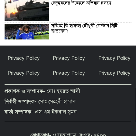
বেদুইনদের উচ্ছেদে অভিযান চলছে
সত্যিই কি হামজা চৌধুরী লেস্টার সিটি
ছাড়ছেন?
রাণীশংকৈলে ইয়াবাসহ যুবক আটক
Privacy Policy
Privacy Policy
Privacy Policy
Privacy Policy
Privacy Policy
Privacy Policy
তারাগঞ্জে পানিতে ডুবে দুই শিশুর মৃত্যু
প্রকাশক ও সম্পাদক-
মোঃ হযরত আলী
নির্বাহী সম্পাদক-
মোঃ মেহেদী হাসান
ইসলামী আন্দোলন বাংলাদেশ রংপুর জেলা
বার্তা সম্পাদক-
এস এম ইকবাল সুমন
কমিটির শপথ গ্রহণ
যোগাযোগ-
গোমস্তাপাড়া, রংপুর- ৫৪০০