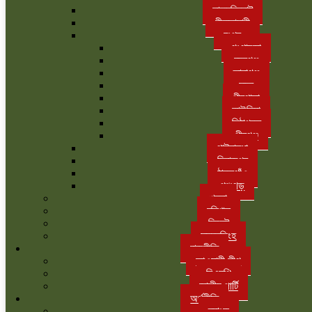
লালমনিরহাট
নীলফামারী
রংপুর
গংগাচড়া
বদরগঞ্জ
তারাগঞ্জ
সদর
পীরগাছা
কাউনিয়া
মিঠাপুকুর
পীরগঞ্জ
গাইবান্ধা
দিনাজপুর
ঠাকুরগাঁও
পঞ্চগড়
খুলনা
বরিশাল
সিলেট
ময়মনসিংহ
রাজনীতি
আওয়ামী লীগ
বিএনপি
জাতীয় পার্টি
অর্থনীতি
ব্যাংক