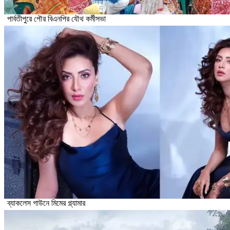
পার্বতীপুরে পৌর বিএনপির যৌথ কর্মীসভা
ব্যাকলেস গাউনে মিমের গ্ল্যামার