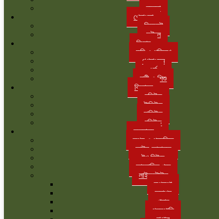
ব্যবসা
খেলাধুলা
ক্রিকেট
ফুটবল
ফিচার
কৃষি ও পরিবেশ
গণমাধ্যম
ধর্ম
নারী ও শিশু
বিনোদন
হলিউড
টালিউড
ঢালিউড
বলিউড
অন্যান্য
তথ্য ও প্রযুক্তি
আইন-আদালত
টপ নিউজ
আলোচিত খবর
লাইফস্টাইল
রূপকথা
ফ্যাশন
খাবার
গৃহস্থালি