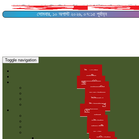
সোমবার, ১০ অগাস্ট ২০২৬, ০৭:১৫ পূর্বাহ্ন
Toggle navigation
ই-পেপার
জাতীয়
আন্তর্জাতিক
আমরেকিা
মধ্যপ্রাচ্য
ইউরোপ
উপমহাদশে
দেশজুড়ে
ঢাকা
চট্টগ্রাম
রাজশাহী
রংপুর
কুড়িগ্রাম