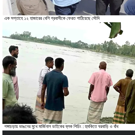
এক সপ্তাহে ১২ হাজারের বেশি প্রবাসীকে ফেরত পাঠিয়েছে সৌদি
গঙ্গাচড়ায় ভাঙনের মুখে মার্জিনাল ডাইকের ব্লক পিচিং : হুমকিতে ঘরবাড়ি ও বাঁধ