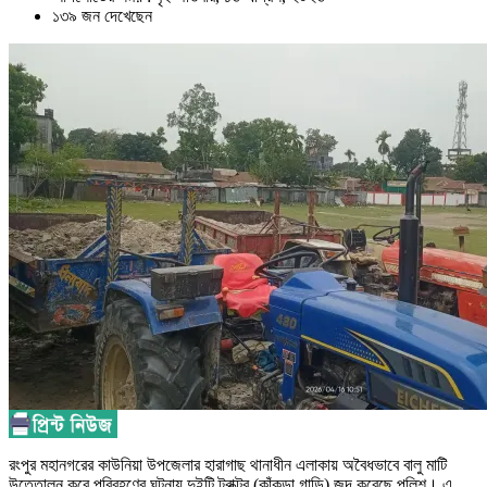
১৩৯ জন দেখেছেন
রংপুর মহানগরের কাউনিয়া উপজেলার হারাগাছ থানাধীন এলাকায় অবৈধভাবে বালু মাটি
উত্তোলন করে পরিবহণের ঘটনায় দুইটি ট্রাক্টর (কাঁকড়া গাড়ি) জব্দ করেছে পুলিশ। এ