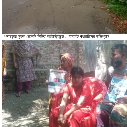
গঙ্গাচড়ায় সুফল মেলেনি নির্মিত অটোস্ট্যান্ডে : যানযটে পথচারিদের নাভিশ্বাস