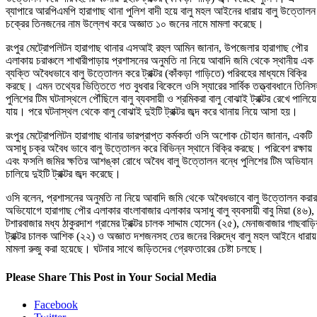
ব্যাপারে আরপিএমপি হারাগাছ থানা পুলিশ বাদী হয়ে বালু মহল আইনের ধারায় বালু উত্তোলন
চক্রের তিনজনের নাম উল্লেখ করে অজ্ঞাত ১০ জনের নামে মামলা করেছে।
রংপুর মেট্রোপলিটন হারাগাছ থানার এসআই রহুল আমিন জানান, উপজেলার হারাগাছ পৌর
এলাকায় চরাঞ্চলে শাখারীপাড়ায় প্রশাসনের অনুমতি না নিয়ে আবাদি জমি থেকে স্থানীয় এক
ব্যক্তি অবৈধভাবে বালু উত্তোলন করে ট্রাক্টর (কাঁকড়া গাড়িতে) পরিবহের মাধ্যমে বিক্রি
করছে। এমন তথ্যের ভিত্তিতে গত বুধবার বিকেলে ওসি স্যারের সার্বিক তত্ত্বাবধানে তিনিস
পুলিশের টিম ঘটনাস্থলে পৌঁছিলে বালু ব্যবসায়ী ও শ্রমিকরা বালু বোঝাই ট্রাক্টর রেখে পালিয়ে
যায়। পরে ঘটনাস্থল থেকে বালু বোঝাই দুইটি ট্রাক্টর জব্দ করে থানায় নিয়ে আসা হয়।
রংপুর মেট্রোপলিটন হারাগাছ থানার ভারপ্রাপ্ত কর্মকর্তা ওসি অশোক চৌহান জানান, একটি
অসাধু চক্র অবৈধ ভাবে বালু উত্তোলন করে বিভিন্ন স্থানে বিক্রি করছে। পরিবেশ রক্ষায়
এবং ফসলি জমির ক্ষতির আশঙ্কা রোধে অবৈধ বালু উত্তোলন বন্ধে পুলিশের টিম অভিযান
চালিয়ে দুইটি ট্রাক্টর জব্দ করেছে।
ওসি বলেন, প্রশাসনের অনুমতি না নিয়ে আবাদি জমি থেকে অবৈধভাবে বালু উত্তোলন করার
অভিযোগে হারাগাছ পৌর এলাকার বাংলাবাজার এলাকার অসাধু বালু ব্যবসায়ী বাবু মিয়া (৪৬),
টশারবাজার মধ্য ঠাকুরদাশ গ্রামের ট্রাক্টর চালক সাদ্দাম হোসেন (২৫), মেনাজবাজার গাছবাড়ি
ট্রাক্টর চালক আশিক (২২) ও অজ্ঞাত দশজনসহ তের জনের বিরুদ্ধে বালু মহল আইনে ধারায়
মামলা রুজু করা হয়েছে। ঘটনার সাথে জড়িতদের গ্রেফতারের চেষ্টা চলছে।
Please Share This Post in Your Social Media
Facebook