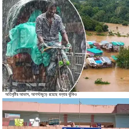
অতিবৃষ্টির আভাস, আগস্টজুড়ে রয়েছে বন্যার ঝুঁকিও