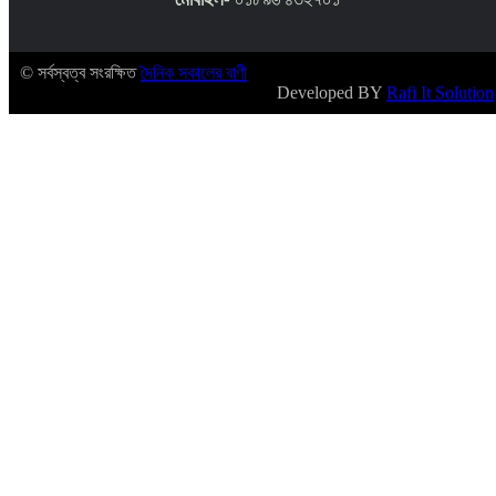
© সর্বস্বত্ব সংরক্ষিত
দৈনিক সকালের বাণী
Developed BY
Rafi It Solution