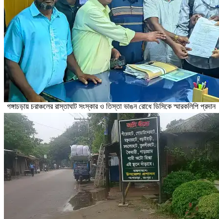
গঙ্গাচড়ায় চরাঞ্চলের রাস্তাঘাট সংস্কার ও তিস্তা ভাঙন রোধে ডিসিকে স্মারকলিপি প্রদান