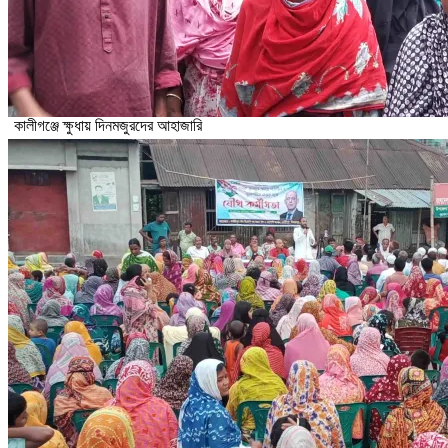
কালীগঞ্জে ক্ষুধায় দিনমজুরদের আহাজারি