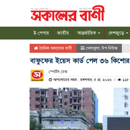
ই-পেপার
জাতীয়
আন্তর্জাতিক
দেশজুড়ে
দৈনিক সকালের বাণী
খেলাধুলা
,
টপ নিউজ
বাফুফের ইয়েস কার্ড পেল ৩৬ কিশোর
স্পোর্টস ডেস্ক
আপলোডের সময় : মঙ্গলবার, ৫ মে, ২০২৬
১১৫ 