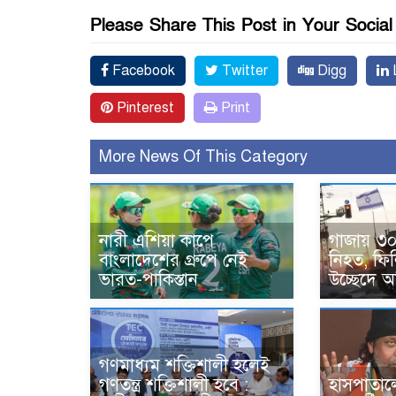
Please Share This Post in Your Socia
Facebook
Twitter
Digg
L
Pinterest
Print
More News Of This Category
নারী এশিয়া কাপে
গাজায় ৩০
বাংলাদেশের গ্রুপে নেই
নিহত, ফিল
ভারত-পাকিস্তান
উচ্ছেদে 
গণমাধ্যম শক্তিশালী হলেই
গণতন্ত্র শক্তিশালী হবে :
হাসপাতালে