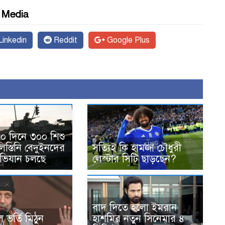
l Media
inkedin
Reddit
Google Plus
০ দিনে ৩০০ শিশু
িস্তিনি বেদুইনদের
সত্যিই কি হামজা চৌধুরী
অভিযান চলছে
লেস্টার সিটি ছাড়ছেন?
বাদ দিতে হলো ইমরান
 ভর্তি মিঠুন
হাশমির নতুন সিনেমার ৪