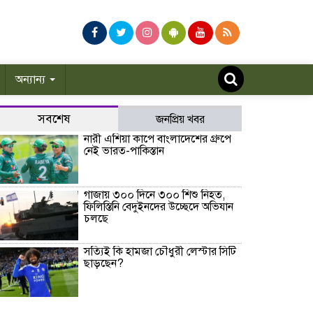
অন্যান্য
সবশেষ
জনপ্রিয় খবর
নারী এশিয়া কাপে বাংলাদেশের গ্রুপে
নেই ভারত-পাকিস্তান
গাজায় ৩০০ দিনে ৩০০ শিশু নিহত,
ফিলিস্তিনি বেদুইনদের উচ্ছেদে অভিযান
চলছে
সত্যিই কি হামজা চৌধুরী লেস্টার সিটি
ছাড়ছেন?
রাণীশংকৈলে ইয়াবাসহ যুবক আটক