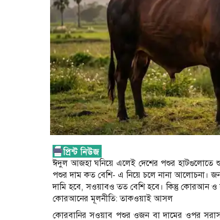
ঈদুল আজহা ঘনিয়ে এলেই দেশের পশুর হাটগুলোতে শ
পশুর দাম কত বেশি- এ নিয়ে চলে নানা আলোচনা। জন
দামি হবে, সওয়াবও তত বেশি হবে। কিন্তু কোরআন ও স
কোরআনের মূলনীতি: তাকওয়াই আসল
কোরবানির সওয়াব পশুর ওজন বা দামের ওপর সরাসরি 