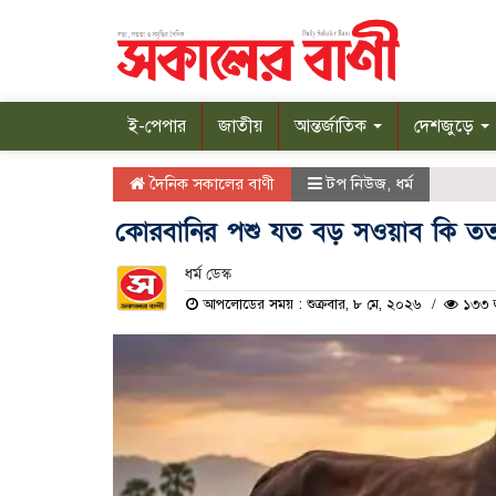
ই-পেপার
জাতীয়
আন্তর্জাতিক
দেশজুড়ে
দৈনিক সকালের বাণী
টপ নিউজ
,
ধর্ম
কোরবানির পশু যত বড় সওয়াব কি ত
ধর্ম ডেস্ক
আপলোডের সময় : শুক্রবার, ৮ মে, ২০২৬
১৩৩ জ