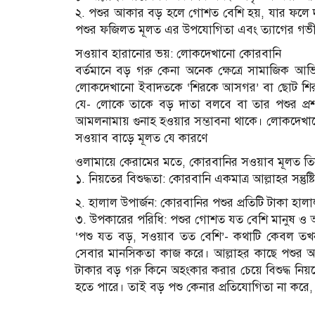
২. পশুর আকার বড় হলে গোশত বেশি হয়, যার ফলে দরি
পশুর ফজিলত মূলত এর উপযোগিতা এবং ত্যাগের গভী
সওয়াব হারানোর ভয়: লোকদেখানো কোরবানি
বর্তমানে বড় গরু কেনা অনেক ক্ষেত্রে সামাজিক আভিজ
লোকদেখানো ইবাদতকে ‘শিরকে আসগর’ বা ছোট শিরক 
যে- লোকে তাকে বড় দাতা বলবে বা তার পশুর প্রশং
আমলনামায় গুনাহ হওয়ার সম্ভাবনা থাকে। লোকদেখা
সওয়াব বাড়ে মূলত যে কারণে
ওলামায়ে কেরামের মতে, কোরবানির সওয়াব মূলত তিনটি
১. নিয়তের বিশুদ্ধতা: কোরবানি একমাত্র আল্লাহর সন্তুষ্
২. হালাল উপার্জন: কোরবানির পশুর প্রতিটি টাকা হা
৩. উপকারের পরিধি: পশুর গোশত যত বেশি মানুষ ও অ
‘পশু যত বড়, সওয়াব তত বেশি’- কথাটি কেবল তখন
সেবার মানসিকতা কাজ করে। আল্লাহর কাছে পশুর আকার
টাকার বড় গরু কিনে অহংকার করার চেয়ে বিশুদ্ধ নিয়
হতে পারে। তাই বড় পশু কেনার প্রতিযোগিতা না করে, আল্