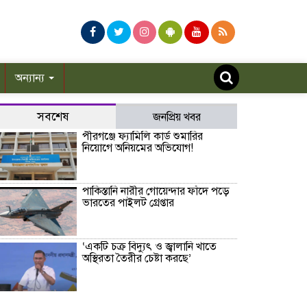
অন্যান্য
সবশেষ
জনপ্রিয় খবর
পীরগঞ্জে ফ্যামিলি কার্ড শুমারির
নিয়োগে অনিয়মের অভিযোগ!
পাকিস্তানি নারীর গোয়েন্দার ফাঁদে পড়ে
ভারতের পাইলট গ্রেপ্তার
‘একটি চক্র বিদ্যুৎ ও জ্বালানি খাতে
অস্থিরতা তৈরীর চেষ্টা করছে’
উৎসবমুখর পরিবেশে কাউনিয়া