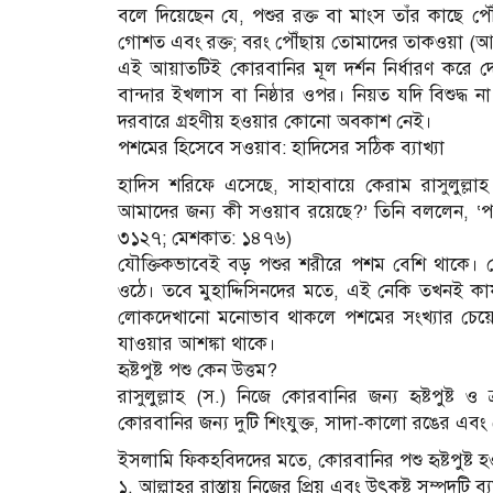
বলে দিয়েছেন যে, পশুর রক্ত বা মাংস তাঁর কাছে প
গোশত এবং রক্ত; বরং পৌঁছায় তোমাদের তাকওয়া (আল্
এই আয়াতটিই কোরবানির মূল দর্শন নির্ধারণ করে দে
বান্দার ইখলাস বা নিষ্ঠার ওপর। নিয়ত যদি বিশুদ্ধ
দরবারে গ্রহণীয় হওয়ার কোনো অবকাশ নেই।
পশমের হিসেবে সওয়াব: হাদিসের সঠিক ব্যাখ্যা
হাদিস শরিফে এসেছে, সাহাবায়ে কেরাম রাসুলুল্লাহ
আমাদের জন্য কী সওয়াব রয়েছে?’ তিনি বললেন, ‘পশ
৩১২৭; মেশকাত: ১৪৭৬)
যৌক্তিকভাবেই বড় পশুর শরীরে পশম বেশি থাকে। 
ওঠে। তবে মুহাদ্দিসিনদের মতে, এই নেকি তখনই কা
লোকদেখানো মনোভাব থাকলে পশমের সংখ্যার চেয়ে
যাওয়ার আশঙ্কা থাকে।
হৃষ্টপুষ্ট পশু কেন উত্তম?
রাসুলুল্লাহ (স.) নিজে কোরবানির জন্য হৃষ্টপুষ্ট ও
কোরবানির জন্য দুটি শিংযুক্ত, সাদা-কালো রঙের এব
ইসলামি ফিকহবিদদের মতে, কোরবানির পশু হৃষ্টপুষ্ট হও
১. আল্লাহর রাস্তায় নিজের প্রিয় এবং উৎকৃষ্ট সম্পদটি ব