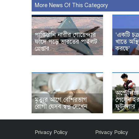
More News Of This Category
পাকিস্তানি নারীর গোয়েন্দার
‘একটি চক্র
ফাঁদে পড়ে ভারতের পাইলট
খাতে অস্থি
গ্রেপ্তার
করছে’
অস্ট্রেলিয়
মৃত্যুর আগে বেশিরভাগ
পেলেন ইরা
রোগী যেসব স্বপ্ন দেখেন
ফুটবলার
Privacy Policy
Privacy Policy