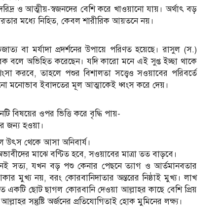
দ্র ও আত্মীয়-স্বজনদের বেশি করে খাওয়ানো যায়। অর্থাৎ বড়
রতার মধ্যে নিহিত, কেবল শারীরিক আয়তনে নয়।
াত্য বা মর্যাদা প্রদর্শনের উপায়ে পরিণত হয়েছে। রাসুল (স.)
বলে অভিহিত করেছেন। যদি কারো মনে এই সুপ্ত ইচ্ছা থাকে
সা করবে, তাহলে পশুর বিশালতা সত্ত্বেও সওয়াবের পরিবর্তে
নো মনোভাব ইবাদতের মূল আত্মাকেই ধ্বংস করে দেয়।
 বিষয়ের ওপর ভিত্তি করে বৃদ্ধি পায়-
টির জন্য হওয়া।
লাল উৎস থেকে আসা অনিবার্য।
ভাবীদের মাঝে বণ্টিত হবে, সওয়াবের মাত্রা তত বাড়বে।
ই সত্য, যখন বড় পশু কেনার পেছনে ত্যাগ ও আর্তমানবতার
 মুখ্য নয়, বরং কোরবানিদাতার অন্তরের নিষ্ঠাই মুখ্য। লাখ
তে একটি ছোট ছাগল কোরবানি দেওয়া আল্লাহর কাছে বেশি প্রিয়
লাহর সন্তুষ্টি অর্জনের প্রতিযোগিতাই হোক মুমিনের লক্ষ্য।