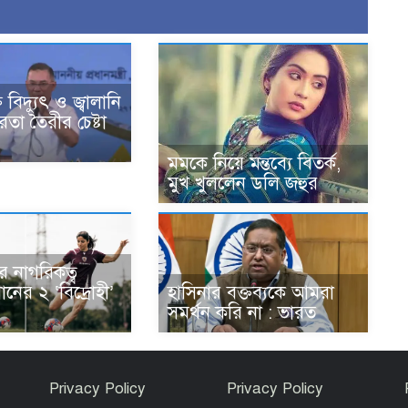
 বিদ্যুৎ ও জ্বালানি
রতা তৈরীর চেষ্টা
মমকে নিয়ে মন্তব্যে বিতর্ক,
মুখ খুললেন ডলি জহুর
ার নাগরিকত্ব
নের ২ ‘বিদ্রোহী’
হাসিনার বক্তব্যকে আমরা
সমর্থন করি না : ভারত
Privacy Policy
Privacy Policy