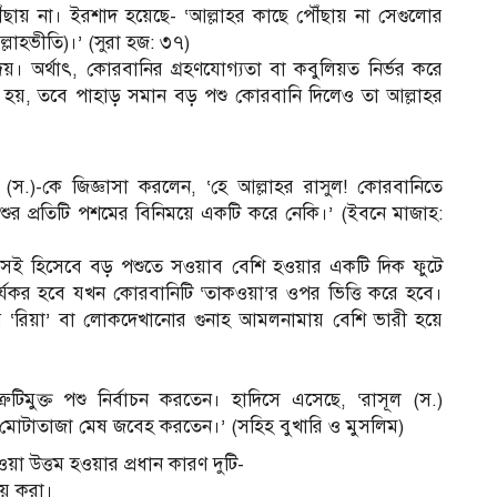
ৌঁছায় না। ইরশাদ হয়েছে- ‘আল্লাহর কাছে পৌঁছায় না সেগুলোর
লাহভীতি)।’ (সুরা হজ: ৩৭)
য়। অর্থাৎ, কোরবানির গ্রহণযোগ্যতা বা কবুলিয়ত নির্ভর করে
 না হয়, তবে পাহাড় সমান বড় পশু কোরবানি দিলেও তা আল্লাহর
 (স.)-কে জিজ্ঞাসা করলেন, ‘হে আল্লাহর রাসুল! কোরবানিতে
ুর প্রতিটি পশমের বিনিময়ে একটি করে নেকি।’ (ইবনে মাজাহ:
সেই হিসেবে বড় পশুতে সওয়াব বেশি হওয়ার একটি দিক ফুটে
র্যকর হবে যখন কোরবানিটি ‘তাকওয়া’র ওপর ভিত্তি করে হবে।
 ‘রিয়া’ বা লোকদেখানোর গুনাহ আমলনামায় বেশি ভারী হয়ে
 ত্রুটিমুক্ত পশু নির্বাচন করতেন। হাদিসে এসেছে, ‘রাসূল (স.)
ং মোটাতাজা মেষ জবেহ করতেন।’ (সহিহ বুখারি ও মুসলিম)
য়া উত্তম হওয়ার প্রধান কারণ দুটি-
্যয় করা।