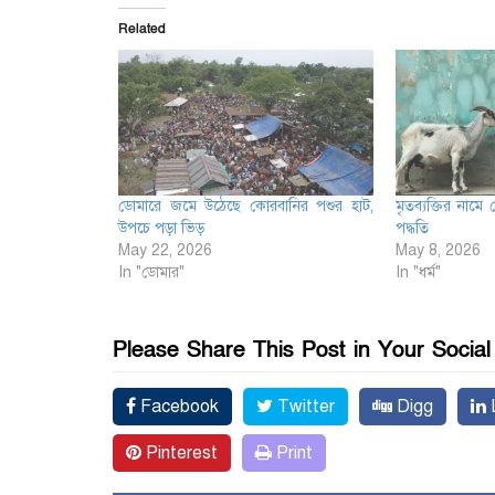
Related
ডোমারে জমে উঠেছে কোরবানির পশুর হাট,
মৃতব্যক্তির নামে
উপচে পড়া ভিড়
পদ্ধতি
May 22, 2026
May 8, 2026
In "ডোমার"
In "ধর্ম"
Please Share This Post in Your Socia
Facebook
Twitter
Digg
L
Pinterest
Print