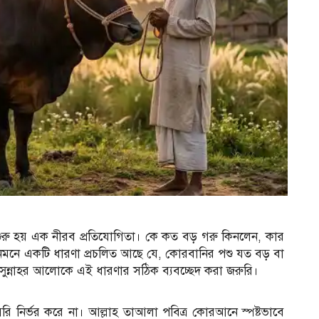
ুরু হয় এক নীরব প্রতিযোগিতা। কে কত বড় গরু কিনলেন, কার
মনে একটি ধারণা প্রচলিত আছে যে, কোরবানির পশু যত বড় বা
ুন্নাহর আলোকে এই ধারণার সঠিক ব্যবচ্ছেদ করা জরুরি।
নির্ভর করে না। আল্লাহ তাআলা পবিত্র কোরআনে স্পষ্টভাবে