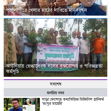
পাগলাপীরে খেলার মাঠের দাবিতে মানববন্ধন
কাউনিয়ায় স্বেচ্ছাসেবক দলের বৃক্ষরোপণ ও পরিচ্ছন্নতা
কর্মসূচি
সবশেষ
জনপ্রিয় খবর
সাড়া ফেলেছে তথ্যভিত্তিজ ডিজিটাল প্লাটফর্ম
‘রংপুর ডায়েরি’