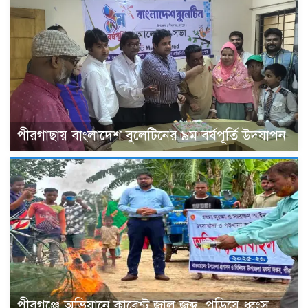
পীরগাছায় বাংলাদেশ বুলেটিনের ৯ম বর্ষপূর্তি উদযাপন
পীরগঞ্জে অভিযানে কারেন্ট জাল জব্দ, পুড়িয়ে ধ্বংস