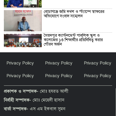
বোচাগঞ্জে জমি দখল ও স্ট্যাম্পে স্বাক্ষরের
অভিযোগে সংবাদ সম্মেলন
সৈয়দপুর ক্যান্টনমেন্ট পাবলিক স্কুল ও
কলেজের ১৩ শিক্ষার্থীর প্রতিনিধিত্ব করার
গৌরব অর্জন
গণমাধ্যম শক্তিশালী হলেই গণতন্ত্র শক্তিশালী
Privacy Policy
Privacy Policy
Privacy Policy
হবে : স্থানীয় সরকারমন্ত্রী
Privacy Policy
Privacy Policy
Privacy Policy
সাদুল্লাপুরে শিশুসহ দুই মরদেহ উদ্ধার
প্রকাশক ও সম্পাদক-
মোঃ হযরত আলী
নির্বাহী সম্পাদক-
মোঃ মেহেদী হাসান
হাসপাতালে ভর্তি মিঠুন চক্রবর্তী
বার্তা সম্পাদক-
এস এম ইকবাল সুমন