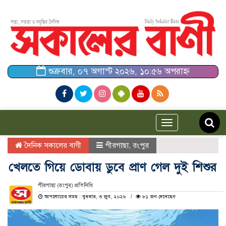
শুক্রবার, ০৭ অগাস্ট ২০২৬, ১০:৫৬ অপরাহ্ন
Toggle
navigation
দৈনিক সকালের বাণী
পীরগাছা
,
রংপুর
খেলতে গিয়ে ডোবায় ডুবে প্রাণ গেল দুই শিশুর
পীরগাছা (রংপুর) প্রতিনিধি
আপলোডের সময় : বুধবার, ৩ জুন, ২০২৬
৮১ জন দেখেছেন