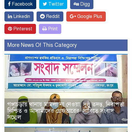
Facebook
Twitter
Digg
Linkedin
Reddit
Google Plus
Pinterest
Print
More News Of This Category
গঙ্গাচড়ায় থানায় মামলা না নেওয়া, সুষ্ঠু তদন্ত, নিরাপত্তা
নিশ্চিত ও আসামীদের গ্রেফতারের দাবিতে সংবাদ
সম্মেল