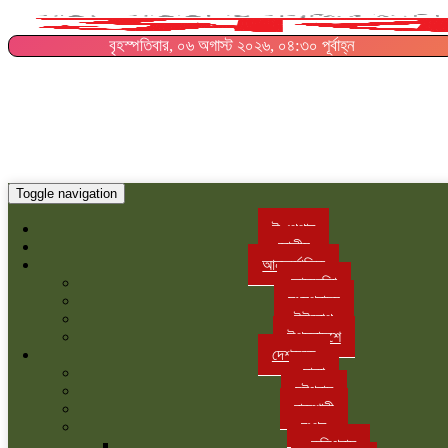
বৃহস্পতিবার, ০৬ অগাস্ট ২০২৬, ০৪:৩০ পূর্বাহ্ন
Toggle navigation
ই-পেপার
জাতীয়
আন্তর্জাতিক
আমরেকিা
মধ্যপ্রাচ্য
ইউরোপ
উপমহাদশে
দেশজুড়ে
ঢাকা
চট্টগ্রাম
রাজশাহী
রংপুর
কুড়িগ্রাম