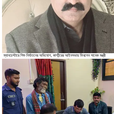
ম্যানচেস্টারে শিশু নির্যাতনের অভিযোগ, কাশ্মীরের আইনসভায় ফিরলেন সাবেক মন্ত্রী