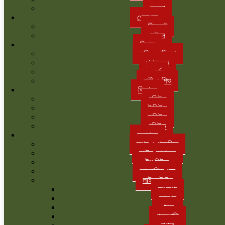
ব্যবসা
খেলাধুলা
ক্রিকেট
ফুটবল
ফিচার
কৃষি ও পরিবেশ
গণমাধ্যম
ধর্ম
নারী ও শিশু
বিনোদন
হলিউড
টালিউড
ঢালিউড
বলিউড
অন্যান্য
তথ্য ও প্রযুক্তি
আইন-আদালত
টপ নিউজ
আলোচিত খবর
লাইফস্টাইল
রূপকথা
ফ্যাশন
খাবার
গৃহস্থালি