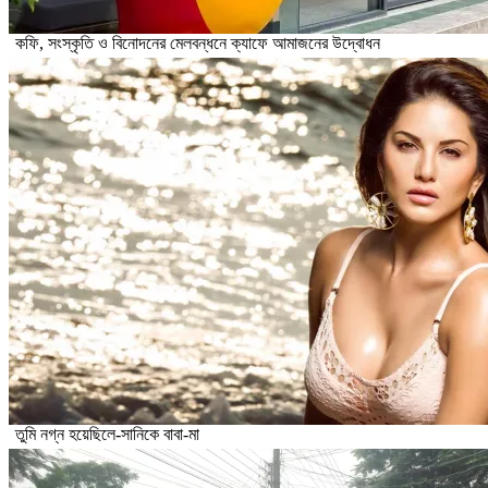
কফি, সংস্কৃতি ও বিনোদনের মেলবন্ধনে ক্যাফে আমাজনের উদ্বোধন
তুমি নগ্ন হয়েছিলে-সানিকে বাবা-মা