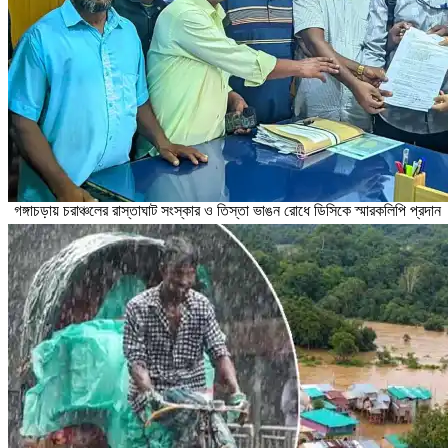
গঙ্গাচড়ায় চরাঞ্চলের রাস্তাঘাট সংস্কার ও তিস্তা ভাঙন রোধে ডিসিকে স্মারকলিপি প্রদান