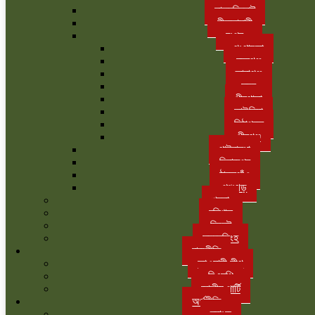
লালমনিরহাট
নীলফামারী
রংপুর
গংগাচড়া
বদরগঞ্জ
তারাগঞ্জ
সদর
পীরগাছা
কাউনিয়া
মিঠাপুকুর
পীরগঞ্জ
গাইবান্ধা
দিনাজপুর
ঠাকুরগাঁও
পঞ্চগড়
খুলনা
বরিশাল
সিলেট
ময়মনসিংহ
রাজনীতি
আওয়ামী লীগ
বিএনপি
জাতীয় পার্টি
অর্থনীতি
ব্যাংক