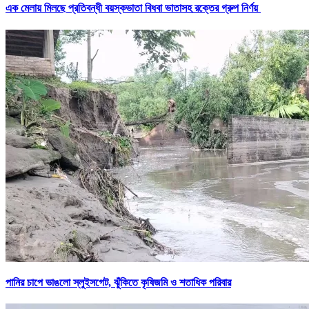
এক মেলায় মিলছে প্রতিবন্ধী বয়স্কভাতা বিধবা ভাতাসহ রক্তের গ্রুপ নির্ণয়
পানির চাপে ভাঙলো স্লুইসগেট, ঝুঁকিতে কৃষিজমি ও শতাধিক পরিবার