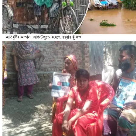
অতিবৃষ্টির আভাস, আগস্টজুড়ে রয়েছে বন্যার ঝুঁকিও