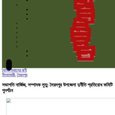
বাগান
শিক্ষা
সাহিত্য
ক্যাম্পাস
পড়াশুনা
বিশেষ
মতামত
লীড নিউজ
সাক্ষাৎকার
স্বাস্থ্য
চাকরি
বেসরকারী
সরকারী
দৈনিক সকালের বাণী
নীলফামারী
,
সৈয়দপুর
সভাপতি নার্জিজ, সম্পাদক লুতু: সৈয়দপুর উপজেলা দুর্নীতি প্রতিরোধ কমিটি
পুনর্গঠন