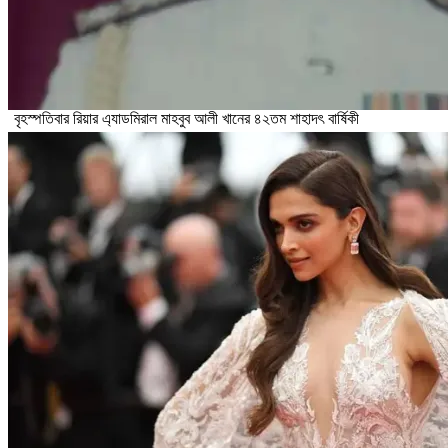
বৃহস্পতিবার রিয়ার এ্যাডমিরাল মাহবুব আলী খানের ৪২তম শাহাদৎ বার্ষিকী