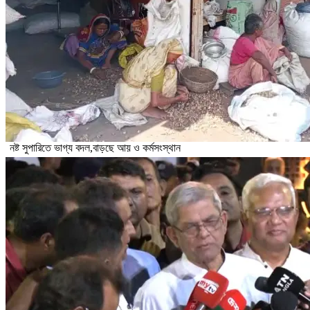
নষ্ট সুপারিতে ভাগ্য বদল,বাড়ছে আয় ও কর্মসংস্থান