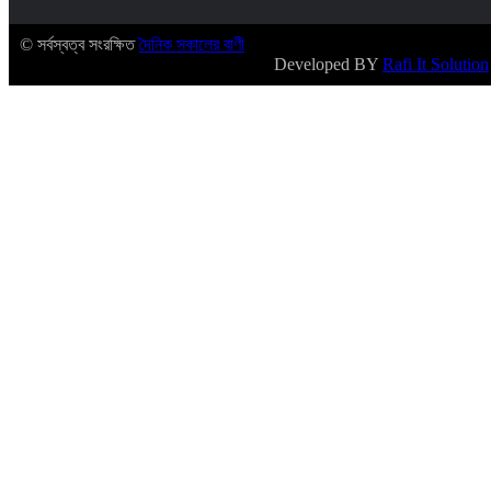
© সর্বস্বত্ব সংরক্ষিত
দৈনিক সকালের বাণী
Developed BY
Rafi It Solution