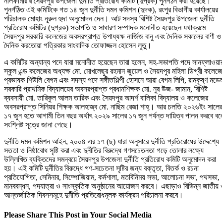
নীলফামারীর সৈয়দপুর উপজেলা দুর্নীতি প্রতিরোধ কমিটি (দুপ্রক) পুনর্গঠন করা হয়েছে।
পুনর্গঠিত এই কমিটিকে গত ১৪ জুন দুর্নীতি দমন কমিশন (দুদক), রংপুর বিভাগীয় কার্যালয়ের
পরিচালক মোহাং নূরুল হুদা অনুমোদন দেন। আট সদস্য বিশিষ্ট সৈয়দপুর উপজেলা দুর্নীতি
প্রতিরোধ কমিটির (দুপ্রক) সভাপতি ও সাধারণ সম্পাদক মনোনীত হয়েছেন যথাক্রমে
সৈয়দপুর সরকারি কলেজের অবসরপ্রাপ্ত উপাধ্যক্ষ নার্জিজ বানু এবং দৈনিক সকালের বাণী ও
দৈনিক করতোয়া পত্রিকার সাংবাদিক তোফাজ্জল হোসেন লুতু।
এ কমিটির অন্যান্য পদে যারা মনোনীত হয়েছেন তারা হলেন, সহ-সভাপতি পদে সানফ্লাওয়া
স্কুল এন্ড কলেজের অধ্যক্ষ মো. মোখলেছুর রহমান জুয়েল ও সৈয়দপুর মহিলা ডিগ্রী কলেজ
প্রভাষক শিউলি বেগম এবং সদস্য পদে সঙ্গীতশিল্পী হোসনে আরা বেগম লিপি, রামকৃষ্ণ মডে
সরকারি প্রাথমিক বিদ্যালয়ের অবসরপ্রাপ্ত প্রধানশিক্ষক মো. নুর উজ- জামান, বিশিষ্ট
ব্যবসায়ী মো. তারিকুল আলম তারিক এবং সৈয়দপুর আদর্শ বালিকা বিদ্যালয় ও কলেজের
অবসরপ্রাপ্ত সিনিয়র শিক্ষক আলহাজ্ব মো. নাছিম রেজা শাহ্। আর চলতি ২০২৬ইং সালে
১৭ জুন হতে আগামী তিন বছর অর্থাৎ ২০২৯ সালের ১৭ জুন পর্যন্ত দায়িত্ব পালন করবে বল
সংশ্লিষ্ট সূত্রে জানা গেছে।
দুর্নীতি দমন কমিশন আইন, ২০০৪ এর ১৭ (ছ) ধারা অনুসারে দুর্নীতি প্রতিরোধের উদ্দেশ্যে
সততা ও নিষ্ঠাবোধ সৃষ্টি করা এবং দুর্নীতির বিরুদ্ধে গণসচেতনতা গড়ে তোলার লক্ষ্যে
উল্লিখিত ব্যক্তিদের সমন্বয়ে সৈয়দপুর উপজেলা দুর্নীতি প্রতিরোধ কমিটি অনুমোদন করা
হয়। এই কমিটি দুর্নীতির বিরুদ্ধে গণ-সচেতনা সৃষ্টির জন্য বক্তৃতা, বিতর্ক ও রচনা
প্রতিযোগিতা, সেমিনার, সিম্পোজিয়াম, কর্মশালা, মতবিনিময় সভা, আলোচনা সভা, পথসভা,
মানববন্ধন, পদযাত্রা ও সাংস্কৃতিক অনুষ্ঠানের আয়োজন করবে। এছাড়াও বিভিন্ন জাতীয়
আন্তর্জাতিক দিবসসমূহে দুর্নীতি প্রতিরোধমূলক কার্যক্রম পরিচালনা করবে।
Please Share This Post in Your Social Media