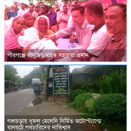
পীরগঞ্জে মানুষের মাঝে সহায়তা প্রদান
গঙ্গাচড়ায় সুফল মেলেনি নির্মিত অটোস্ট্যান্ডে :
যানযটে পথচারিদের নাভিশ্বাস