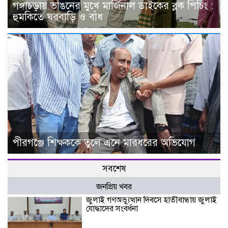
গঙ্গাচড়ায় ভাঙনের মুখে মার্জিনাল ডাইকের ব্লক পিচিং :
হুমকিতে ঘরবাড়ি ও বাঁধ
পীরগঞ্জে শিক্ষককে তুলে এনে মারধরের অভিযোগ
সবশেষ
জনপ্রিয় খবর
জুলাই গণঅভ্যুত্থান দিবসে হাতীবান্ধায় জুলাই
যোদ্ধাদের সংবর্ধনা