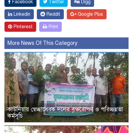
Facebook
Twitter
Digg
Linkedin
Reddit
Google Plus
Pinterest
Print
More News Of This Category
কাউনিয়ায় স্বেচ্ছাসেবক দলের বৃক্ষরোপণ ও পরিচ্ছন্নতা
কর্মসূচি