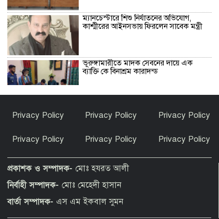
ম্যানচেস্টারে শিশু নির্যাতনের অভিযোগ,
কাশ্মীরের আইনসভায় ফিরলেন সাবেক মন্ত্রী
ভূরুঙ্গামারীতে মাদক সেবনের দায়ে এক
ব্যাক্তি কে বিনাশ্রম কারাদন্ড
কফি, সংস্কৃতি ও বিনোদনের মেলবন্ধনে ক্যাফে
Privacy Policy
Privacy Policy
Privacy Policy
আমাজনের উদ্বোধন
Privacy Policy
Privacy Policy
Privacy Policy
তুমি নগ্ন হয়েছিলে-সানিকে বাবা-মা
প্রকাশক ও সম্পাদক-
মোঃ হযরত আলী
নির্বাহী সম্পাদক-
মোঃ মেহেদী হাসান
বোচাগঞ্জে নানা আয়োজনে জুলাই গণঅভ্যুত্থান
বার্তা সম্পাদক-
এস এম ইকবাল সুমন
দিবস পালিত