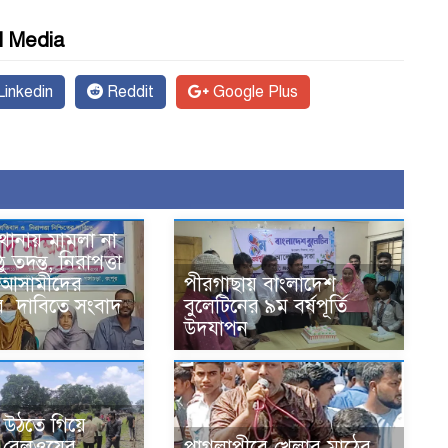
l Media
inkedin
Reddit
Google Plus
 থানায় মামলা না
ঠু তদন্ত, নিরাপত্তা
ও আসামীদের
পীরগাছায় বাংলাদেশ
ের দাবিতে সংবাদ
বুলেটিনের ৯ম বর্ষপূর্তি
উদযাপন
নে উঠতে গিয়ে
 রেলওয়ের
পাগলাপীরে খেলার মাঠের