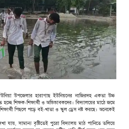
র কাউনিয়া উপজেলার হারাগাছ ইউনিয়নের নাজিরদহ একতা উচ্চ
 হচ্ছে শিক্ষক-শিক্ষার্থী ও অভিভাবকদের। বিদ্যালয়ের মাঠে জমে
শিক্ষার্থী পিছলে পড়ে বই-খাতা ও স্কুল ড্রেস নষ্ট করছে। অনেকেই
খা যায়, সামান্য বৃষ্টিতেই পুরো বিদ্যালয় মাঠ পানিতে তলিয়ে