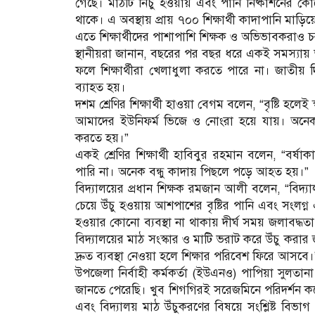
গেছে। মাঠটি নিচু হওয়ায় এবং পানি নিষ্কাশনের কোনো
থাকে। এ অবস্থায় প্রায় ৭০০ শিক্ষার্থী কাদাপানি মাড়িয
এতে শিক্ষার্থীদের পাশাপাশি শিক্ষক ও অভিভাবকরাও চ
স্থানীয়রা জানান, বছরের পর বছর ধরে একই সমস্যায় ভ
ফলে শিক্ষার্থীরা খেলাধুলা করতে পারে না। জাতীয় দিবস
ব্যাহত হয়।
দশম শ্রেণির শিক্ষার্থী হাওয়া বেগম বলেন, “বৃষ্টি হলে
আমাদের ইউনিফর্ম ভিজে ও নোংরা হয়ে যায়। অনে
করতে হয়।”
একই শ্রেণির শিক্ষার্থী হাবিবুর রহমান বলেন, “বর
পারি না। অনেক বন্ধু কাদায় পিছলে পড়ে আহত হয়।”
বিদ্যালয়ের প্রধান শিক্ষক রমজান আলী বলেন, “বিদ্যা
চেয়ে উঁচু হওয়ায় আশপাশের বৃষ্টির পানি এবং সংলগ
হওয়ার কোনো ব্যবস্থা না থাকায় দীর্ঘ সময় জলাবদ্ধতা 
বিদ্যালয়ের মাঠ সংস্কার ও মাটি ভরাট করে উঁচু করার 
দ্রুত ব্যবস্থা নেওয়া হলে শিক্ষার পরিবেশ ফিরে আসবে।
উপজেলা নির্বাহী কর্মকর্তা (ইউএনও) পাপিয়া সুলতান
জানতে পেরেছি। খুব শিগগিরই সরেজমিনে পরিদর্শন করে সম
এবং বিদ্যালয় মাঠ উঁচুকরণের বিষয়ে সংশ্লিষ্ট বিভা