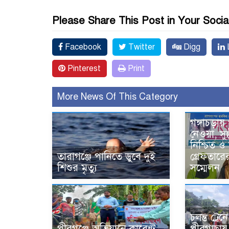
Please Share This Post in Your Socia
Facebook
Twitter
Digg
L
Pinterest
Print
More News Of This Category
গঙ্গাচড়ায়
নেওয়া, সুষ্
নিশ্চিত 
তারাগঞ্জে পানিতে ডুবে দুই
গ্রেফতার
শিশুর মৃত্যু
সম্মেলন
চলন্ত ট্রে
পীরগঞ্জে অভিযানে কারেন্ট
পীরগাছায়