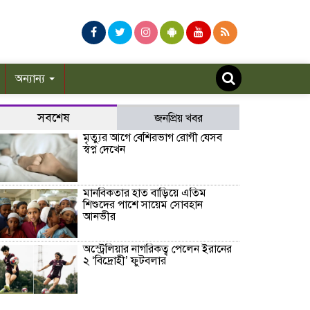
অন্যান্য
সবশেষ
জনপ্রিয় খবর
মৃত্যুর আগে বেশিরভাগ রোগী যেসব
স্বপ্ন দেখেন
মানবিকতার হাত বাড়িয়ে এতিম
শিশুদের পাশে সায়েম সোবহান
আনভীর
অস্ট্রেলিয়ার নাগরিকত্ব পেলেন ইরানের
২ ‘বিদ্রোহী’ ফুটবলার
হাসিনার বক্তব্যকে আমরা সমর্থন করি