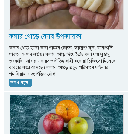
কলার থোড়ে যেসব উপকারিকা
কলার থোড় হলো কলা গাছের ভোজ্য, তন্তুযুক্ত মূল, যা বাঙালি
খাবারে বেশ জনপ্রিয়। কলার থোড় দিয়ে তৈরি করা যায় সুস্বাদু
তরকারি। আবার এর রসও ঐতিহ্যবাহী ঘরোয়া চিকিৎসা হিসেবে
ব্যবহার করে আসছে। কলার থোড়ে প্রচুর পরিমাণে ফাইবার,
পটাসিয়াম এবং উদ্ভিদ যৌগ
আরও পড়ুন...