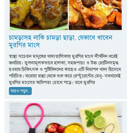
চামড়াসহ নাকি চামড়া ছাড়া, যেভাবে খাবেন
মুরগির মাংস
স্বাস্থ্য সচেতন মানুষের খাদ্যতালিকায় মুরগির মাংস দীর্ঘদিন ধরেই
জনপ্রিয়। তুলনামূলকভাবে হালকা, সহজপাচ্য ও উচ্চ প্রোটিনসমৃদ্ধ
হওয়ায় চিকিৎসক ও পুষ্টিবিদদের কাছেও এটি নিরাপদ খাদ্য হিসেবে
পরিচিত। ঘরোয়া রান্না থেকে শুরু করে রেস্টুরেন্টের মেনু- সবখানেই
মুরগির মাংসের আধিপত্য চোখে পড়ে। তবে মুরগির
আরও পড়ুন...