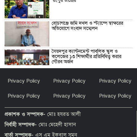
‘রংপুর ডায়েরি’
বোচাগঞ্জে জমি দখল ও স্ট্যাম্পে স্বাক্ষরের
অভিযোগে সংবাদ সম্মেলন
সৈয়দপুর ক্যান্টনমেন্ট পাবলিক স্কুল ও
কলেজের ১৩ শিক্ষার্থীর প্রতিনিধিত্ব করার
গৌরব অর্জন
গণমাধ্যম শক্তিশালী হলেই গণতন্ত্র শক্তিশালী
Privacy Policy
Privacy Policy
Privacy Policy
হবে : স্থানীয় সরকারমন্ত্রী
Privacy Policy
Privacy Policy
Privacy Policy
সাদুল্লাপুরে শিশুসহ দুই মরদেহ উদ্ধার
প্রকাশক ও সম্পাদক-
মোঃ হযরত আলী
নির্বাহী সম্পাদক-
মোঃ মেহেদী হাসান
বার্তা সম্পাদক-
এস এম ইকবাল সুমন
হাসপাতালে ভর্তি মিঠুন চক্রবর্তী