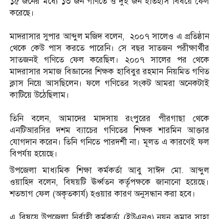
১৫ জনের মধ্যে ১৩ জন গণিতে ও দুই জন ইতিহাস বিষ‌য়ে ফেল
করেছে।
‎মাদরাসার সুপার আব্দুল মজিদ বলেন, ২০০৭ সালেও এ প্রতিষ্ঠান
থেকে কেউ পাস করতে পারেনি। সে বছর সাতজন পরীক্ষার্থীর
সাতজনই গণিতে ফেল করেছিল। ২০০৭ সালের পর থেকে
মাদরাসার সমাজ বিজ্ঞানের শিক্ষক হাবিবুর রহমান নিয়মিত গণিত
ক্লাস নিয়ে আসছিলেন। ফলে গণিতের সংকট আমরা অনেকটাই
কাটিয়ে উঠেছিলাম।
তি‌নি বলেন, আমাদের মাদসায় রংপুরের পীরগাছা থেকে
এনটিআরসির দশম ব্যাচের গণিতের শিক্ষক শারমিন আক্তার
যোগদান করেন। তিনি গনিতে পারদর্শী না। মূলত এ কারণেই ফল
বিপর্যয় হ‌য়ে‌ছে।
‎উপজেলা মাধ্যমিক শিক্ষা কর্মকর্তা আবু সাঈদ মো. আব্দুল
ওয়াহিদ বলেন, বিষয়টি ঊর্ধ্বতন কর্তৃপক্ষকে জানানো হয়েছে।
শতভাগ ফেল (অকৃতকার্য) হওয়ার কারণ অনুসন্ধান করা হবে।
‎এ বিষয়ে উপজেলা নির্বাহী কর্মকর্তা (ইউএনও) নয়ন কুমার সাহা