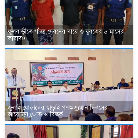
ফুলবাড়ীতে গাঁজা সেবনের দায়ে ৩ যুবকের ৬ মাসের
কারাদণ্ড
জুলাই যোদ্ধাদের ছাড়াই গণঅভ্যুত্থান দিবসের
আয়োজন,ক্ষোভ ও বিতর্ক