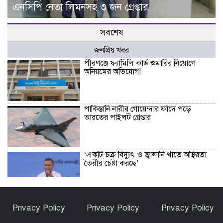
এনসিপি নেতা লিমনসহ ৩ জন গ্রেপ্তার
সবশেষ
জনপ্রিয় খবর
পীরগঞ্জে ফ্যামিলি কার্ড শুমারির নিয়োগে
অনিয়মের অভিযোগ!
পাকিস্তানি নারীর গোয়েন্দার ফাঁদে পড়ে
ভারতের পাইলট গ্রেপ্তার
‘একটি চক্র বিদ্যুৎ ও জ্বালানি খাতে অস্থিরতা
তৈরীর চেষ্টা করছে’
উৎসবমুখর পরিবেশে কাউনিয়া রেলবাজার
Privacy Policy
Privacy Policy
Privacy Policy
পরিবহন সমিতির নির্বাচন