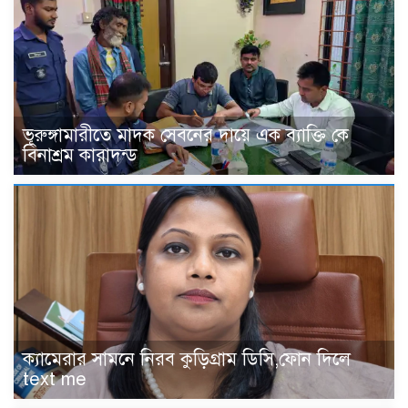
ভূরুঙ্গামারীতে মাদক সেবনের দায়ে এক ব্যাক্তি কে
বিনাশ্রম কারাদন্ড
‎ক্যামেরার সামনে নিরব কুড়িগ্রাম ডিসি,ফোন দিলে
text me