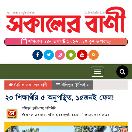
শনিবার, ০৮ অগাস্ট ২০২৬, ০৭:৫৪ অপরাহ্ন
Toggle
navigation
দৈনিক সকালের বাণী
উলিপুর
,
কুড়িগ্রাম
২০ শিক্ষার্থীর ৫ অনুপ‌স্থিত, ১৫জনই ফেল!
‎উলিপুর (কুড়িগ্রাম) প্রতিনিধি
আপলোডের সময় : শনিবার, ১২ জুলাই, ২০২৫
১৯৬ জন দেখেছেন