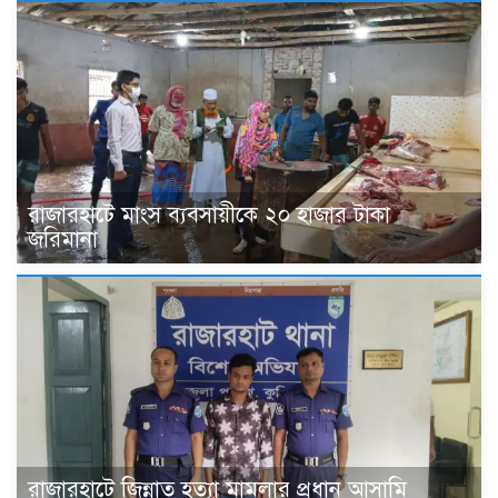
রাজারহাটে মাংস ব্যবসায়ীকে ২০ হাজার টাকা
জরিমানা
রাজারহাটে জিন্নাত হত্যা মামলার প্রধান আসামি