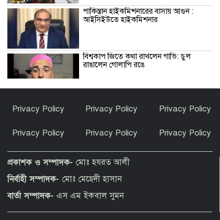
পাকিস্তান হাইকমিশনারের বাসায় আগুন :
আইসিইউতে হাইকমিশনার
বিশ্বকাপ জিতে কথা রাখলেন গাভি: চুল
রাঙালেন গোলাপি রঙে
সুন্দরগঞ্জে পুকুরে উদ্ধার নিখোঁজ বৃদ্ধের মরদেহ
Privacy Policy
Privacy Policy
Privacy Policy
Privacy Policy
Privacy Policy
Privacy Policy
কেন ইসলাম ধর্ম গ্রহণ করলেন ভারতীয় এই
অভিনেত্রী?
প্রকাশক ও সম্পাদক-
মোঃ হযরত আলী
নির্বাহী সম্পাদক-
মোঃ মেহেদী হাসান
পীরগাছায় বাংলাদেশ বুলেটিনের ৯ম বর্ষপূর্তি
বার্তা সম্পাদক-
এস এম ইকবাল সুমন
উদযাপন