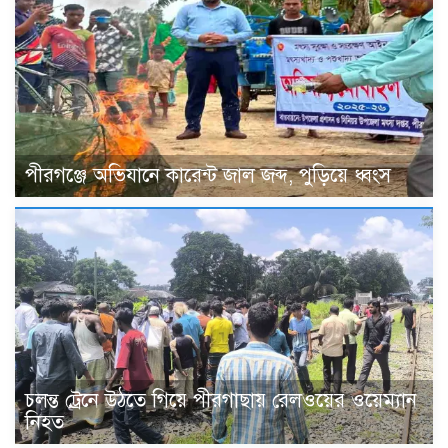
পীরগঞ্জে অভিযানে কারেন্ট জাল জব্দ, পুড়িয়ে ধ্বংস
চলন্ত ট্রেনে উঠতে গিয়ে পীরগাছায় রেলওয়ের ওয়েম্যান
নিহত