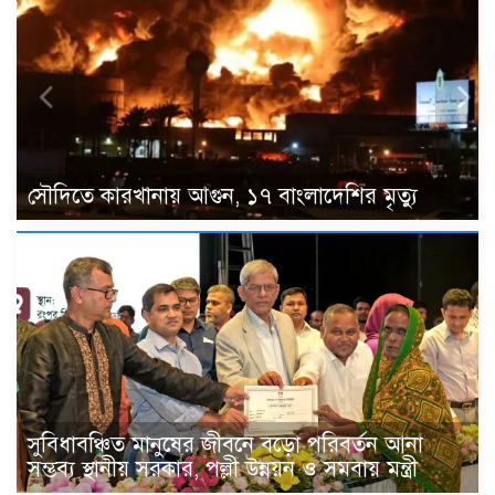
সৌদিতে কারখানায় আগুন, ১৭ বাংলাদেশির মৃত্যু
সুবিধাবঞ্চিত মানুষের জীবনে বড়ো পরিবর্তন আনা
সম্ভব্য স্থানীয় সরকার, পল্লী উন্নয়ন ও সমবায় মন্ত্রী