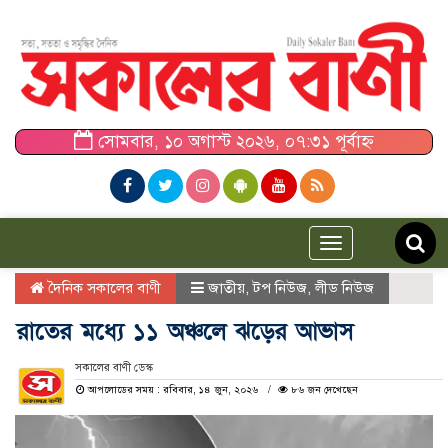
সোমবার, ১০ অগাস্ট ২০২৬, ০৭:৩১ পূর্বাহ্ন
Toggle
navigation
দৈনিক সকালের বাণী
জাতীয়
,
টপ নিউজ
,
লীড নিউজ
রাতের মধ্যে ১১ অঞ্চলে ঝড়ের আভাস
সকালের বাণী ডেস্ক
আপলোডের সময় : রবিবার, ১৪ জুন, ২০২৬
৮৬ জন দেখেছেন