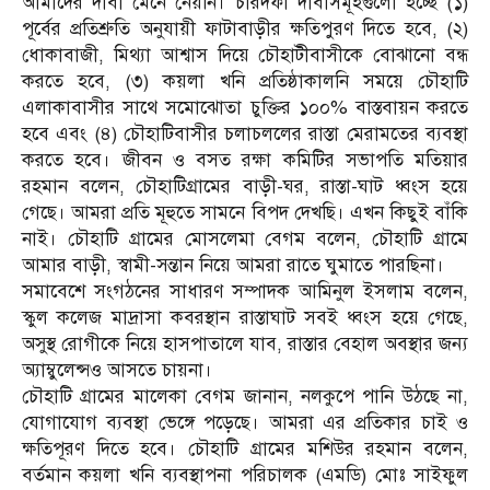
আমাদের দাবী মেনে নেয়নি। চারদফা দাবীসমূহগুলো হচ্ছে (১)
পূর্বের প্রতিশ্রুতি অনুযায়ী ফাটাবাড়ীর ক্ষতিপুরণ দিতে হবে, (২)
ধোকাবাজী, মিথ্যা আশ্বাস দিয়ে চৌহাটীবাসীকে বোঝানো বন্ধ
করতে হবে, (৩) কয়লা খনি প্রতিষ্ঠাকালনি সময়ে চৌহাটি
এলাকাবাসীর সাথে সমোঝোতা চুক্তির ১০০% বাস্তবায়ন করতে
হবে এবং (৪) চৌহাটিবাসীর চলাচললের রাস্তা মেরামতের ব্যবস্থা
করতে হবে। জীবন ও বসত রক্ষা কমিটির সভাপতি মতিয়ার
রহমান বলেন, চৌহাটিগ্রামের বাড়ী-ঘর, রাস্তা-ঘাট ধ্বংস হয়ে
গেছে। আমরা প্রতি মূহুতে সামনে বিপদ দেখছি। এখন কিছুই বাঁকি
নাই। চৌহাটি গ্রামের মোসলেমা বেগম বলেন, চৌহাটি গ্রামে
আমার বাড়ী, স্বামী-সন্তান নিয়ে আমরা রাতে ঘুমাতে পারছিনা।
সমাবেশে সংগঠনের সাধারণ সম্পাদক আমিনুল ইসলাম বলেন,
স্কুল কলেজ মাদ্রাসা কবরস্থান রাস্তাঘাট সবই ধ্বংস হয়ে গেছে,
অসুস্থ রোগীকে নিয়ে হাসপাতালে যাব, রাস্তার বেহাল অবস্থার জন্য
অ্যাম্বুলেন্সও আসতে চায়না।
চৌহাটি গ্রামের মালেকা বেগম জানান, নলকুপে পানি উঠছে না,
যোগাযোগ ব্যবস্থা ভেঙ্গে পড়েছে। আমরা এর প্রতিকার চাই ও
ক্ষতিপূরণ দিতে হবে। চৌহাটি গ্রামের মশিউর রহমান বলেন,
বর্তমান কয়লা খনি ব্যবস্থাপনা পরিচালক (এমডি) মোঃ সাইফুল