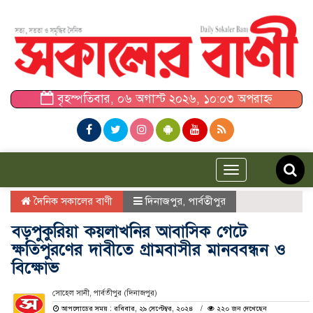
বৃহস্পতিবার, ০৬ অগাস্ট ২০২৬, ১০:০৩ অপরাহ্ন
Toggle
navigation
দৈনিক সকালের বাণী
দিনাজপুর
,
পার্বতীপুর
বড়পুকুরিয়া কয়লাখনির আবাসিক গেটে
ক্ষতিপুরণের দাবীতে গ্রামবাসীর মানববন্ধন ও
বিক্ষোভ
সোহেল সানী, পার্বতীপুর (দিনাজপুর)
আপলোডের সময় : রবিবার, ২৯ সেপ্টেম্বর, ২০২৪
২২০ জন দেখেছেন