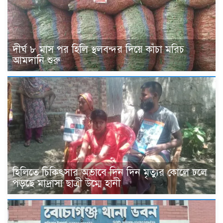
দীর্ঘ ৮ মাস পর হিলি স্থলবন্দর দিয়ে কাঁচা মরিচ
আমদানি শুরু
হিলিতে চিকিৎসার অভাবে দিন দিন মৃত্যুর কোলে ঢলে
পড়ছে মাদ্রাসা ছাত্রী উম্মে হানী