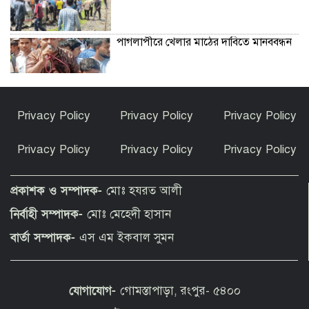
পাগলাপীরে খেলার মাঠের দাবিতে মানববন্ধন
ফুলবাড়ীতে গাঁজা সেবনের দায়ে ৩ যুবকের ৬
Privacy Policy
Privacy Policy
Privacy Policy
মাসের কারাদণ্ড
Privacy Policy
Privacy Policy
Privacy Policy
যে কারণে ইরানের সঙ্গে আলোচনায় বার বার
ব্যর্থ যুক্তরাষ্ট্র
প্রকাশক ও সম্পাদক-
মোঃ হযরত আলী
নির্বাহী সম্পাদক-
মোঃ মেহেদী হাসান
সচিবালয় ঘেরাও করতে গেল ১১ দলীয় ঐক্য,
বার্তা সম্পাদক-
এস এম ইকবাল সুমন
আটকে দিলো পুলিশ
যোগাযোগ-
গোমস্তাপাড়া, রংপুর- ৫৪০০
রাষ্ট্রপতি নির্বাচন ২০ আগস্ট