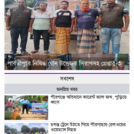
পার্বতীপুরে নিষিদ্ধ যৌন উত্তেজক সিরাপসহ গ্রেপ্তার-৩
সবশেষ
জনপ্রিয় খবর
পীরগঞ্জে অভিযানে কারেন্ট জাল জব্দ, পুড়িয়ে
ধ্বংস
চলন্ত ট্রেনে উঠতে গিয়ে পীরগাছায় রেলওয়ের
ওয়েম্যান নিহত