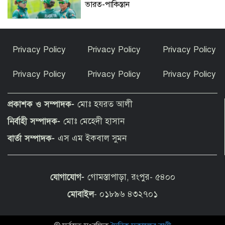
ভারত-পাকিস্তান
গাজায় ৩০০ দিনে ৩০০ শিশু নিহত, ফিলিস্তিনি
Privacy Policy
Privacy Policy
Privacy Policy
বেদুইনদের উচ্ছেদে অভিযান চলছে
Privacy Policy
Privacy Policy
Privacy Policy
সত্যিই কি হামজা চৌধুরী লেস্টার সিটি
ছাড়ছেন?
প্রকাশক ও সম্পাদক-
মোঃ হযরত আলী
নির্বাহী সম্পাদক-
মোঃ মেহেদী হাসান
রাণীশংকৈলে ইয়াবাসহ যুবক আটক
বার্তা সম্পাদক-
এস এম ইকবাল সুমন
যোগাযোগ-
গোমস্তাপাড়া, রংপুর- ৫৪০০
তারাগঞ্জে পানিতে ডুবে দুই শিশুর মৃত্যু
মোবাইল
- ০১৮৯৬ ৪৩২৭০১