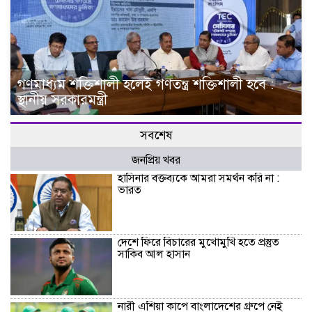
গণমাধ্যম শক্তিশালী হলেই গণতন্ত্র শক্তিশালী হবে :
স্থানীয় সরকারমন্ত্রী
সবশেষ
জনপ্রিয় খবর
হাসিনার বক্তব্যকে আমরা সমর্থন করি না :
ভারত
দেশে ফিরে বিচারের মুখোমুখি হতে প্রস্তুত
সাকিব আল হাসান
নারী এশিয়া কাপে বাংলাদেশের গ্রুপে নেই