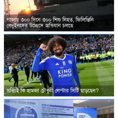
গাজায় ৩০০ দিনে ৩০০ শিশু নিহত, ফিলিস্তিনি
বেদুইনদের উচ্ছেদে অভিযান চলছে
সত্যিই কি হামজা চৌধুরী লেস্টার সিটি ছাড়ছেন?