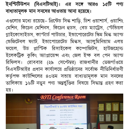
ইনস্টিটিউশন (বিএসটিআই)। এর সঙ্গে আরও ১৫টি পণ্য
বাধ্যতামূলক মান সনদের আওতায় আনা হয়েছে।
এগুলোর মধ্যে রয়েছে– প্রিন্টেড সিল্ক শাড়ি, ডিশ ওয়াশার্স, ওয়াশিং
মেশিন, কিচেন মেশিনস, কিচেন হুডস, বেড ম্যাট্রেস, স্টেভিয়ল
গ্লাইকোসাইডস, কাস্টার্ড পাউডার, ইভাপোরেটেড স্কিম মিল্ক অ্যান্ড
ভেজিটেবল ফ্যাট, ইভাপোরেটেড মিল্কস, অ্যালুমিনিয়াম এলয়
ফয়েল, উড প্লাস্টিক রিসাইকেল কম্পোজিটস, হাউজহোল্ড
ইলেকট্রিক কুকিং অ্যাপ্লায়েন্স এবং জেল ইন্ক বল পেন অ্যান্ড
রিফিলস। রোববার (২৯ সেপ্টেম্বর) রাজধানীর তেজগাঁওয়ে
বিএসটিআইর প্রধান কার্যালয়ে প্রতিষ্ঠানের সর্বোচ্চ নীতিনির্ধারণী
কর্তৃপক্ষ কাউন্সিলের ৪০তম সভায় বাধ্যতামূলক মান সনদের
তালিকায় ১৬টি নতুন পণ্য অন্তর্ভুক্তির বিষয়ে সিদ্ধান্ত গ্রহণ করা
হয়।