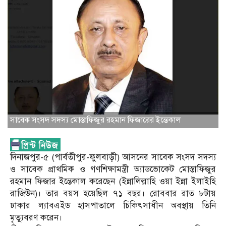
সাবেক সংসদ সদস্য মোস্তাফিজুর রহমান ফিজারের ইন্তেকাল
দিনাজপুর-৫ (পার্বতীপুর-ফুলবাড়ী) আসনের সাবেক সংসদ সদস্য
ও সাবেক প্রাথমিক ও গণশিক্ষামন্ত্রী অ্যাডভোকেট মোস্তাফিজুর
রহমান ফিজার ইন্তেকাল করেছেন (ইন্নালিল্লাহি ওয়া ইন্না ইলাইহি
রাজিউন)। তার বয়স হয়েছিল ৭১ বছর। রোববার রাত ৮টায়
ঢাকার ল্যাবএইড হাসপাতালে চিকিৎসাধীন অবস্থায় তিনি
মৃত্যুবরণ করেন।