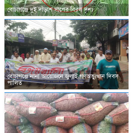
বোচাগঞ্জে দুই দাঁড়াশ সাপের বিরল দৃশ্য
বোচাগঞ্জে নানা আয়োজনে জুলাই গণঅভ্যুত্থান দিবস
পালিত