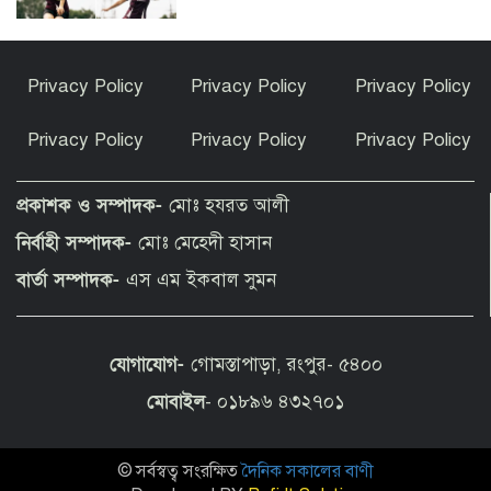
হাসিনার বক্তব্যকে আমরা সমর্থন করি না :
Privacy Policy
Privacy Policy
Privacy Policy
ভারত
Privacy Policy
Privacy Policy
Privacy Policy
দেশে ফিরে বিচারের মুখোমুখি হতে প্রস্তুত
সাকিব আল হাসান
প্রকাশক ও সম্পাদক-
মোঃ হযরত আলী
নির্বাহী সম্পাদক-
মোঃ মেহেদী হাসান
নারী এশিয়া কাপে বাংলাদেশের গ্রুপে নেই
বার্তা সম্পাদক-
এস এম ইকবাল সুমন
ভারত-পাকিস্তান
যোগাযোগ-
গোমস্তাপাড়া, রংপুর- ৫৪০০
গাজায় ৩০০ দিনে ৩০০ শিশু নিহত, ফিলিস্তিনি
বেদুইনদের উচ্ছেদে অভিযান চলছে
মোবাইল
- ০১৮৯৬ ৪৩২৭০১
© সর্বস্বত্ব সংরক্ষিত
দৈনিক সকালের বাণী
সত্যিই কি হামজা চৌধুরী লেস্টার সিটি