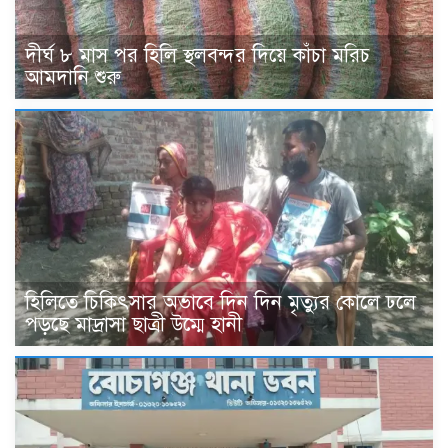
দীর্ঘ ৮ মাস পর হিলি স্থলবন্দর দিয়ে কাঁচা মরিচ
আমদানি শুরু
হিলিতে চিকিৎসার অভাবে দিন দিন মৃত্যুর কোলে ঢলে
পড়ছে মাদ্রাসা ছাত্রী উম্মে হানী