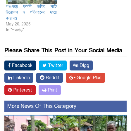
পঞ্চগড়ে ফসলি জমির মাটি
উত্তোলন ও পরিবহনের দায়ে
কারাদণ্ড
May 20, 2025
In "পঞ্চগড়"
Please Share This Post in Your Social Media
Facebook
Twitter
Digg
Linkedin
Reddit
Google Plus
Pinterest
Print
More News Of This Category