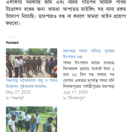
এলাকায় সরকারি জমি এবং নদের গতিপথ আটকে পাথর
উত্তোলন বন্ধের জন্য আমরা আপাতত মাইকিং সহ নানা রকম
উদ্যোগ নিয়েছি। তারপরেও বন্ধ না করলে আমরা আইন প্রয়োগ
করবো।
Related
মধ্যপাড়া পাথর খনিতে পুনরায়
উৎপাদন শুরু
পাথর উৎপাদন কাজে ব্যবহৃত
বিস্ফোরক দ্রব্যের সংকটে টানা ১
মাস ২২ দিন বন্ধ থাকার পর
পঞ্চগড়ে অবৈধভাবে বালু ও পাথর
দেশের একমাত্র ভূগর্ভস্থ পাথর খনি
উত্তোলন, দুইজনের কারাদণ্ড
দিনাজপুরের পার্বতীপুরের মধ্যপাড়া
May 27, 2025
কঠিন শিলা প্রকল্পের উৎপাদন শুরু
July 11, 2026
In "পঞ্চগড়"
হয়েছে। শনিবার সকাল থেকে তিন
In "দিনাজপুর"
শিফটে খনির ভূগর্ভে পুরোদমে
পাথর উত্তোলন কার্যক্রম শুরু
হয়েছে। খনিতে শ্রমিকদের
পদভারে মুখরিত হয়ে উঠেছে। গত
১৮…