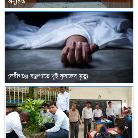
অনুষ্ঠিত
দেবীগঞ্জে বজ্রপাতে দুই কৃষকের মৃত্যু