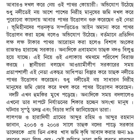
আবারও দখল করে নেয় ওই পাথর কোয়ারী। অভিযোগ উঠেছে
শুধু নদীতেই নয় আশে পাশের নিরীহ মানুষের জমি দখল করে
পুরোনো কায়দায় আবার পাথর উত্তোলন শুরু করেছেন ওই নেতা
। ভূমিহীনদের পত্তনকৃত সম্পত্তিতেও আইন অমান্য করে পাথর
উত্তোলন করা হচ্ছে বলেও অভিযোগ উঠেছে। বর্তমানে প্রতিদিন
লক্ষ লক্ষ টাকার পাথর আরোহন করা হলেও বিশাল অংকের
রাজস্বও হারাচ্ছে সরকার। অন্যদিকে প্রবাহমান ডাহুক নদও বিলুপ্ত
হয়ে যাচ্ছে। এই নিয়ে ওই এলাকায় থমথমে পরিবেশ বিরাজ
করছে । স্থানীয়রা বলছেন আওয়ামীলীগ সরকারের সময়
প্রতাপশালী এই নেতা একছত্র আধিপত্য বিস্তার করে ডাহুক নদীতে
পাথর উত্তোলন করেছেন। শুধু নদীতেই নয় সাধারন নিরীহ
মানুষের জমি জোর করে দখল করে পাথর উত্তোলন করেছেন।
নদটি এখন হুমকির মুখে পড়েছে। অন্যদিকে সময় বদলালেও
এখনো তার দাপটে নির্যাতনের শিকার হচ্ছেন অসংখ্য মানুষ ।
ঘটনার সুস্ঠু তদন্ত এবং বিচার দাবি জানিয়েছেন তারা।
লালগজ ও হারাদিঘী গ্রামের আব্দুর রহিম ও আব্দুর রহমান
জানান, ২০০৩ ও ২০০৪ সালে ডাহুক নদের পাড়ে সরকার
তাদেরকে প্রায় তিন একর খাস জমি কৃষি আবাদ করার জন্য ৯৯
বছরের জন্য লিজ দেয়। সেই জমিতে তারা কৃষি করতে পারছেন