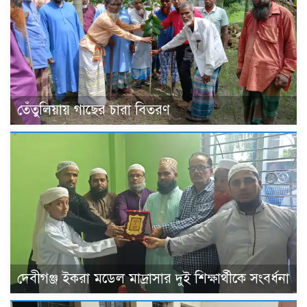
তেঁতুলিয়ায় গাছের চারা বিতরণ
দেবীগঞ্জ ইকরা মডেল মাদ্রাসার দুই শিক্ষার্থীকে সংবর্ধনা