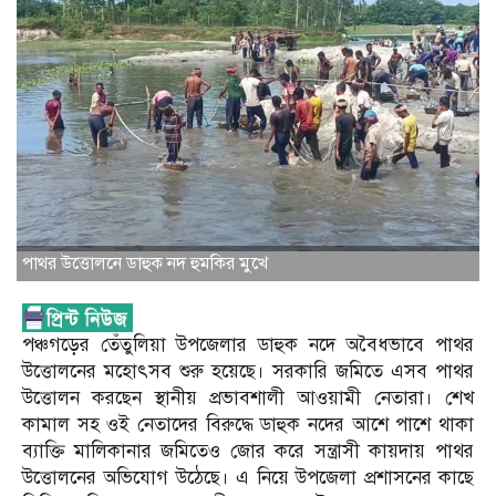
পাথর উত্তোলনে ডাহুক নদ হুমকির মুখে
পঞ্চগড়ের তেঁতুলিয়া উপজেলার ডাহুক নদে অবৈধভাবে পাথর
উত্তোলনের মহোৎসব শুরু হয়েছে। সরকারি জমিতে এসব পাথর
উত্তোলন করছেন স্থানীয় প্রভাবশালী আওয়ামী নেতারা। শেখ
কামাল সহ ওই নেতাদের বিরুদ্ধে ডাহুক নদের আশে পাশে থাকা
ব্যাক্তি মালিকানার জমিতেও জোর করে সন্ত্রাসী কায়দায় পাথর
উত্তোলনের অভিযোগ উঠেছে। এ নিয়ে উপজেলা প্রশাসনের কাছে