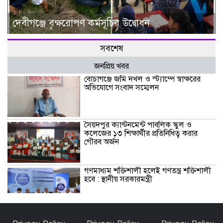
দেবীগঞ্জে বৃক্ষরোপণ কর্মসূচির উদ্বোধন
সবশেষ
জনপ্রিয় খবর
বোচাগঞ্জে জমি দখল ও স্ট্যাম্পে স্বাক্ষরের
অভিযোগে সংবাদ সম্মেলন
সৈয়দপুর ক্যান্টনমেন্ট পাবলিক স্কুল ও
কলেজের ১৩ শিক্ষার্থীর প্রতিনিধিত্ব করার
গৌরব অর্জন
গণমাধ্যম শক্তিশালী হলেই গণতন্ত্র শক্তিশালী
হবে : স্থানীয় সরকারমন্ত্রী
সাদুল্লাপুরে শিশুসহ দুই মরদেহ উদ্ধার