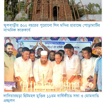
ফুলবাড়ীর ৩০০ বছরের পুরোনো শিব মন্দির হারাচ্ছে পোড়ামাটির
নান্দনিক কারুকার্য
দাসিয়ারছড়া ছিটমহল মুক্তির ১১তম বার্ষিকীতে সভা ও মোমবাতি
প্রজ্জ্বলন