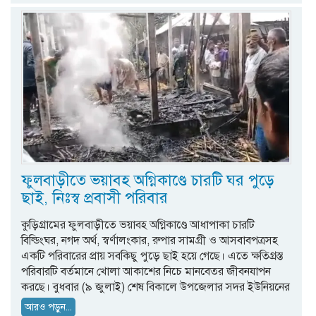
ফুলবাড়ীতে ভয়াবহ অগ্নিকাণ্ডে চারটি ঘর পুড়ে
ছাই, নিঃস্ব প্রবাসী পরিবার
কুড়িগ্রামের ফুলবাড়ীতে ভয়াবহ অগ্নিকাণ্ডে আধাপাকা চারটি
বিল্ডিংঘর, নগদ অর্থ, স্বর্ণালংকার, রুপার সামগ্রী ও আসবাবপত্রসহ
একটি পরিবারের প্রায় সবকিছু পুড়ে ছাই হয়ে গেছে। এতে ক্ষতিগ্রস্ত
পরিবারটি বর্তমানে খোলা আকাশের নিচে মানবেতর জীবনযাপন
করছে। বুধবার (৯ জুলাই) শেষ বিকালে উপজেলার সদর ইউনিয়নের
আরও পড়ুন...