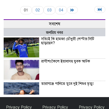
01
02
03
04
সবশেষ
জনপ্রিয় খবর
সত্যিই কি হামজা চৌধুরী লেস্টার সিটি
ছাড়ছেন?
রাণীশংকৈলে ইয়াবাসহ যুবক আটক
তারাগঞ্জে পানিতে ডুবে দুই শিশুর মৃত্যু
ইসলামী আন্দোলন বাংলাদেশ রংপুর জেলা
Privacy Policy
Privacy Policy
Privacy Policy