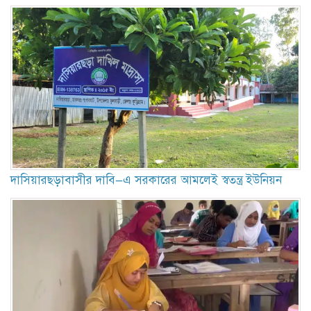
দাসিয়ারছড়াবাসীর দাবি—এ সরকারের আমলেই স্বতন্ত্র ইউনিয়ন