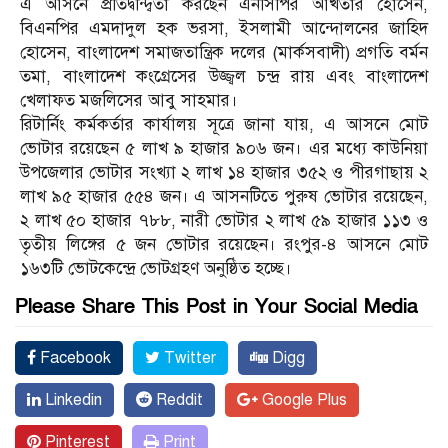
এ আসনে প্রতিদ্বন্দ্বিতা করছেন এনসিপির আখতার হোসেন,
বিএনপির এমদাদুল হক ভরসা, ইসলামী আন্দোলনের জাহিদ
হোসেন, বাংলাদেশ সমাজতান্ত্রিক দলের (মার্কসবাদী) প্রগতি বর্মন
তমা, বাংলাদেশ কংগ্রেসের উজ্জ্বল চন্দ্র রায় এবং বাংলাদেশ
খেলাফত মজলিসের আবু সাহমার।
রিটার্নিং কর্মকর্তার কার্যালয় সূত্রে জানা যায়, এ আসনে মোট
ভোটার রয়েছেন ৫ লাখ ৯ হাজার ৯০৬ জন। এর মধ্যে কাউনিয়া
উপজেলার ভোটার সংখ্যা ২ লাখ ১৪ হাজার ৩৫২ ও পীরগাছায় ২
লাখ ৯৫ হাজার ৫৫৪ জন। এ আসনটিতে পুরুষ ভোটার রয়েছেন,
২ লাখ ৫০ হাজার ৭৮৮, নারী ভোটার ২ লাখ ৫৯ হাজার ১১৩ ও
তৃতীয় লিঙ্গের ৫ জন ভোটার রয়েছেন। রংপুর-৪ আসনে মোট
১৬৩টি ভোটকেন্দ্রে ভোটগ্রহণ অনুষ্ঠিত হচ্ছে।
Please Share This Post in Your Social Media
Facebook
Twitter
Digg
Linkedin
Reddit
Google Plus
Pinterest
Print