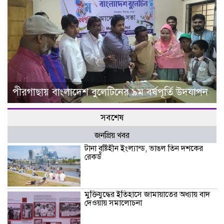
পীরগাছায় বাংলাদেশ বুলেটিনের ৯ম বর্ষপূর্তি উদযাপন
সবশেষ
জনপ্রিয় খবর
টানা বৃষ্টিহীন ইংল্যান্ড, ভাঙল তিন দশকের
রেকর্ড
মুক্তিযুদ্ধের ইতিহাসে জামায়াতের অধ্যায় বাদ
দেওয়ায় সমালোচনা