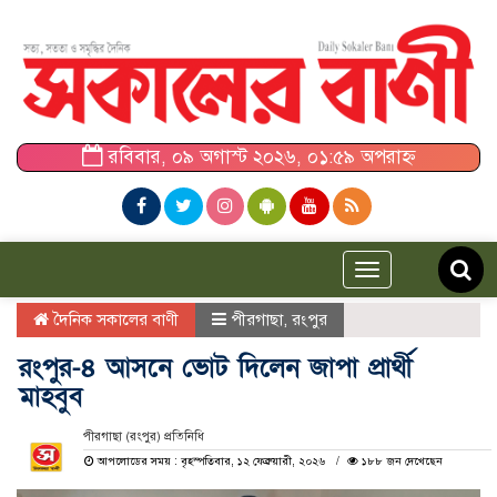
রবিবার, ০৯ অগাস্ট ২০২৬, ০১:৫৯ অপরাহ্ন
Toggle
navigation
দৈনিক সকালের বাণী
পীরগাছা
,
রংপুর
রংপুর-৪ আসনে ভোট দিলেন জাপা প্রার্থী
মাহবুব
পীরগাছা (রংপুর) প্রতিনিধি
আপলোডের সময় : বৃহস্পতিবার, ১২ ফেব্রুয়ারী, ২০২৬
১৮৮ জন দেখেছেন