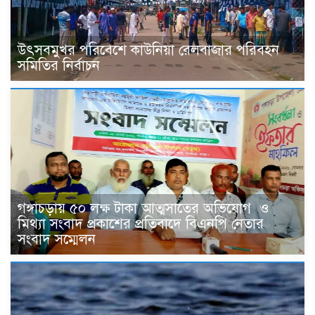
উৎসবমুখর পরিবেশে কাউনিয়া রেলবাজার পরিবহন
সমিতির নির্বাচন
গঙ্গাচড়ায় ৫০ লক্ষ টাকা আত্মসাতের অভিযোগ ও
মিথ্যা সংবাদ প্রকাশের প্রতিবাদে বিএনপি নেতার
সংবাদ সম্মেলন