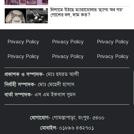
নিলামে উঠছে ম্যারাডোনার ‘হ্যান্ড অব গড’
গোলের বল, দাম কত?
রাষ্ট্রপতি নির্বাচনে অংশ নেবে জামায়াতে
Privacy Policy
Privacy Policy
Privacy Policy
ইসলামী
Privacy Policy
Privacy Policy
Privacy Policy
উপসাগরীয় দেশগুলোকে লেলিয়ে দিয়েছে
যুক্তরাষ্ট্র: ইরান
প্রকাশক ও সম্পাদক-
মোঃ হযরত আলী
নির্বাহী সম্পাদক-
মোঃ মেহেদী হাসান
হোর্হে কি শুধুই মেসির বাবা ছিলেন, নাকি
বার্তা সম্পাদক-
এস এম ইকবাল সুমন
আরও বেশি কিছু?
যোগাযোগ-
গোমস্তাপাড়া, রংপুর- ৫৪০০
হৃদয়ে সৈয়দপুর স্বেচ্ছাসেবী সামাজিক
সংগঠনের উদ্যোগে সেরা রক্তদাতাদের
মোবাইল
- ০১৮৯৬ ৪৩২৭০১
সম্মাননা প্রদান