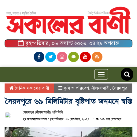
বৃহস্পতিবার, ০৬ অগাস্ট ২০২৬, ০৪:২৯ অপরাহ্ন
Toggle
navigation
দৈনিক সকালের বাণী
কৃষি ও পরিবেশ
,
নীলফামারী
,
সৈয়দপুর
সৈয়দপুরে ৬৯ মিলিমিটার বৃষ্টিপাত জনমনে স্বস্তি
সৈয়দপুর (নীলফামারী) প্রতিনিধি
আপলোডের সময় : বৃহস্পতিবার, ২৬ সেপ্টেম্বর, ২০২৪
৩৬৯ জন দেখেছেন