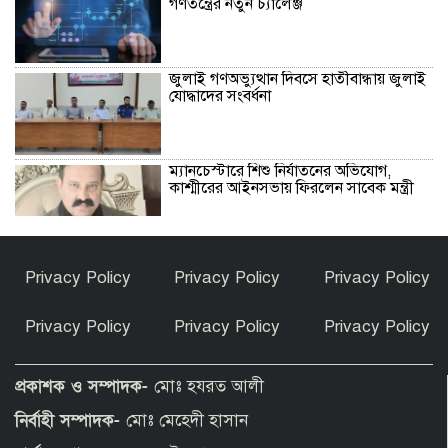
গণতন্ত্রের নতুন চ্যালেঞ্জ
জুলাই গণঅভ্যুত্থান দিবসে হাতীবান্ধায় জুলাই
যোদ্ধাদের সংবর্ধনা
ম্যানচেস্টারে শিশু নির্যাতনের অভিযোগ,
কাশ্মীরের আইনসভায় ফিরলেন সাবেক মন্ত্রী
ভূরুঙ্গামারীতে মাদক সেবনের দায়ে এক
Privacy Policy
Privacy Policy
Privacy Policy
ব্যাক্তি কে বিনাশ্রম কারাদন্ড
Privacy Policy
Privacy Policy
Privacy Policy
কফি, সংস্কৃতি ও বিনোদনের মেলবন্ধনে ক্যাফে
আমাজনের উদ্বোধন
প্রকাশক ও সম্পাদক-
মোঃ হযরত আলী
নির্বাহী সম্পাদক-
মোঃ মেহেদী হাসান
তুমি নগ্ন হয়েছিলে-সানিকে বাবা-মা