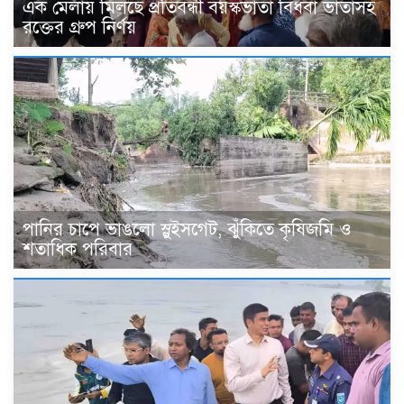
এক মেলায় মিলছে প্রতিবন্ধী বয়স্কভাতা বিধবা ভাতাসহ
রক্তের গ্রুপ নির্ণয়
পানির চাপে ভাঙলো স্লুইসগেট, ঝুঁকিতে কৃষিজমি ও
শতাধিক পরিবার