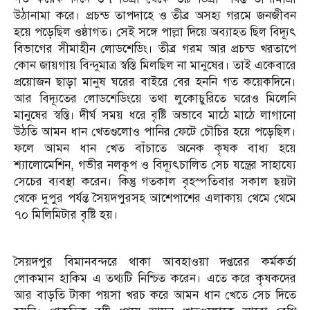
উঠানামা করে। প্রচন্ড তাপদাহে ও তীব্র অসহ্য গরমে জনজীবন
হয়ে পড়েছিল ওষ্ঠাগত। সেই সঙ্গে পাল্লা দিয়ে অব্যাহত ছিল বিদ্যূৎ
বিভাগের সীমাহীন লোডশেডিং। তীব্র গরম আর প্রচন্ড খরতাপে
কোন জায়গায় বিন্দুমাত্র স্বস্তি মিলছিল না মানুষের। তাই একেবারে
প্রয়োজন ছাড়া মানুষ ঘরের বাইরে বের হননি গত কয়েকদিনে।
আর বিদ্যূতের লোডশেডিংয়ে তথা লুকোচুরিতে ঘরেও মিলেনি
মানুষের স্বস্তি। দীর্ঘ সময় ধরে বৃষ্টি অভাবে মাঠে মাঠে লাগানো
উঠতি আমন ধান খেতগুলোও পানির ফেটে চৌচির হয়ে পড়েছিল।
ফলে আমন ধান খেত বাঁচাতে অনেক কৃষক বাধ্য হয়ে
শ্যালোমেশিন, গভীর নলকূপ ও বিদ্যূৎচালিত সেচ যন্ত্রের সাহায্যে
সেচের ব্যবস্থা করেন। কিন্তু গতকাল বৃহস্পতিবার সকাল ছয়টা
থেকে দুপুর পর্যন্ত সৈয়দপুরসহ আশেপাশের এলাকায় থেমে থেমে
৭০ মিলিমিটার বৃষ্টি হয়।
সৈয়দপুর বিমানবন্দরে থাকা আবহাওয়া দপ্তরের কর্মকর্তা
লোকমান হাকিম এ তথ্যটি নিশ্চিত করেন। এতে করে কৃষকদের
আর বাড়তি টাকা পয়সা খরচ করে আমন ধান খেতে সেচ দিতে