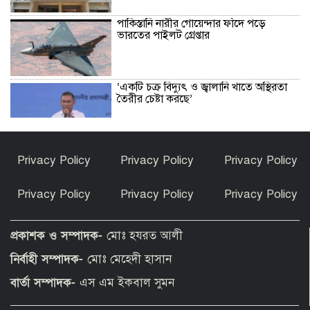
পাকিস্তানি নারীর গোয়েন্দার ফাঁদে পড়ে
ভারতের পাইলট গ্রেপ্তার
‘একটি চক্র বিদ্যুৎ ও জ্বালানি খাতে অস্থিরতা
তৈরীর চেষ্টা করছে’
উৎসবমুখর পরিবেশে কাউনিয়া রেলবাজার
Privacy Policy
Privacy Policy
Privacy Policy
পরিবহন সমিতির নির্বাচন
Privacy Policy
Privacy Policy
Privacy Policy
অ্যামেচার ফাইটারদের দাপটে উত্তাল জুলকান
ইনডোর অ্যারেনা
প্রকাশক ও সম্পাদক-
মোঃ হযরত আলী
নির্বাহী সম্পাদক-
মোঃ মেহেদী হাসান
গঙ্গাচড়ায় ৫০ লক্ষ টাকা আত্মসাতের
বার্তা সম্পাদক-
এস এম ইকবাল সুমন
অভিযোগ ও মিথ্যা সংবাদ প্রকাশের প্রতিবাদে
বিএনপি নেতার সংবাদ সম্মেলন