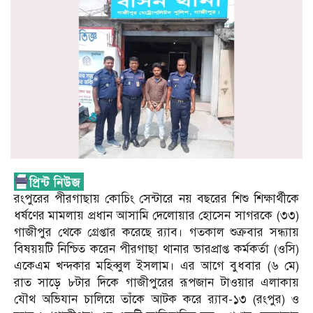
রংপুরের পীরগাছায় কোচিং সেন্টারে নয় বছরের শিশু শিক্ষার্থীকে
ধর্ষণের মামলায় প্রধান আসামি দেলোয়ার হোসেন সাগরকে (৩৩)
গাজীপুর থেকে গ্রেপ্তার করেছে র‌্যাব। গতকাল শুক্রবার সন্ধ্যায়
বিষয়য়টি নিশ্চিত করেন পীরগাছা থানার ভারপ্রাপ্ত কর্মকর্তা (ওসি)
একেএম খন্দকার মহিব্বুল ইসলাম। এর আগে বুধবার (৬ মে)
রাত সাড়ে ৮টার দিকে গাজীপুরের রূপজান টাওয়ার এলাকায়
যৌথ অভিযান চালিয়ে তাঁকে আটক করে র‌্যাব-১৩ (রংপুর) ও