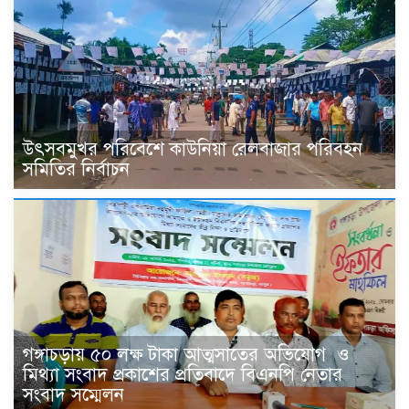
উৎসবমুখর পরিবেশে কাউনিয়া রেলবাজার পরিবহন
সমিতির নির্বাচন
গঙ্গাচড়ায় ৫০ লক্ষ টাকা আত্মসাতের অভিযোগ ও
মিথ্যা সংবাদ প্রকাশের প্রতিবাদে বিএনপি নেতার
সংবাদ সম্মেলন