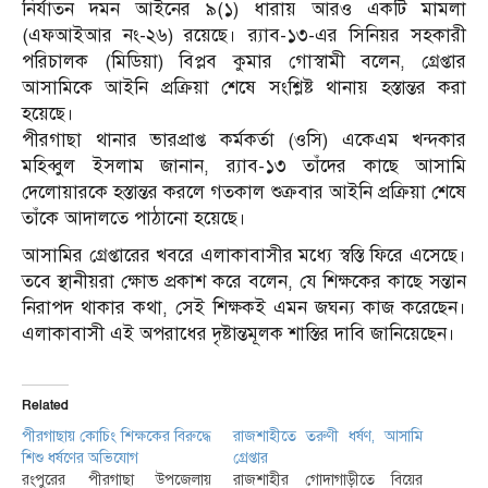
নির্যাতন দমন আইনের ৯(১) ধারায় আরও একটি মামলা
(এফআইআর নং-২৬) রয়েছে। র‌্যাব-১৩-এর সিনিয়র সহকারী
পরিচালক (মিডিয়া) বিপ্লব কুমার গোস্বামী বলেন, গ্রেপ্তার
আসামিকে আইনি প্রক্রিয়া শেষে সংশ্লিষ্ট থানায় হস্তান্তর করা
হয়েছে।
পীরগাছা থানার ভারপ্রাপ্ত কর্মকর্তা (ওসি) একেএম খন্দকার
মহিব্বুল ইসলাম জানান, র‌্যাব-১৩ তাঁদের কাছে আসামি
দেলোয়ারকে হস্তান্তর করলে গতকাল শুক্রবার আইনি প্রক্রিয়া শেষে
তাঁকে আদালতে পাঠানো হয়েছে।
আসামির গ্রেপ্তারের খবরে এলাকাবাসীর মধ্যে স্বস্তি ফিরে এসেছে।
তবে স্থানীয়রা ক্ষোভ প্রকাশ করে বলেন, যে শিক্ষকের কাছে সন্তান
নিরাপদ থাকার কথা, সেই শিক্ষকই এমন জঘন্য কাজ করেছেন।
এলাকাবাসী এই অপরাধের দৃষ্টান্তমূলক শাস্তির দাবি জানিয়েছেন।
Related
পীরগাছায় কোচিং শিক্ষকের বিরুদ্ধে
রাজশাহীতে তরুণী ধর্ষণ, আসামি
শিশু ধর্ষণের অভিযোগ
গ্রেপ্তার
রংপুরের পীরগাছা উপজেলায়
রাজশাহীর গোদাগাড়ীতে বিয়ের