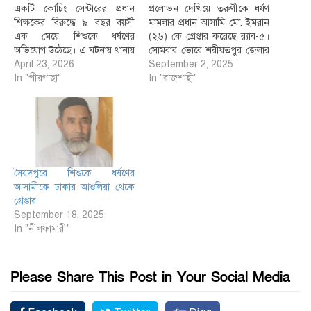
একটি কোচিং সেন্টারের প্রধান
প্রলোভন দেখিয়ে তরুণীকে ধর্ষণ
শিক্ষকের বিরুদ্ধে ৯ বছর বয়সী
মামলার প্রধান আসামি মো. ইমরান
এক মেয়ে শিশুকে ধর্ষণের
(২৬) কে গ্রেপ্তার করেছে র‌্যাব-৫।
অভিযোগ উঠেছে। এ ঘটনায় থানায়
সোমবার ভোরে শরীয়তপুর জেলার
মামলা হয়েছে। বৃহস্পতিবার
April 23, 2026
পালং থানা এলাকা থেকে তাকে
September 2, 2025
বিকেলে মামলার বিষয়টি নিশ্চিত
In "পীরগাছা"
গ্রেপ্তার করা হয়। র‌্যাব-৫ এর
In "রাজশাহী"
করেন পীরগাছা থানার ওসি
পাঠানো এক সংবাদ বিজ্ঞপ্তিতে
একেএম খন্দকার মহিব্বুল ইসলাম।
জানানো হয়, দেশের আইনশৃঙ্খলা
এর আগে বুধবার রাতে মামলাটি
রক্ষায় র‌্যাব নিয়মিত অপরাধ দমনে
দায়ের করা হয়। অভিযুক্ত শিক্ষক
অভিযান পরিচালনা করছে। এরই
দেলোয়ার হোসেন সাগর (৩৩)…
অংশ হিসেবে…
সৈয়দপুরে শিশুকে ধর্ষণের
আসামীকে ঢাকার আশুলিয়া থেকে
গ্রেপ্তার
September 18, 2025
In "নীলফামারী"
Please Share This Post in Your Social Media