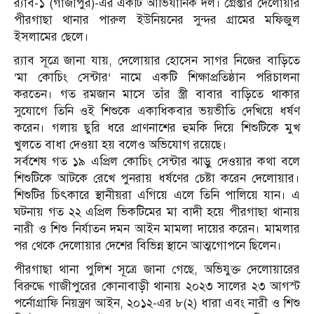
র‌্যাব-১ (গাজীপুর)-এর একটি আভিযানিক দল। গ্রেপ্তার দেলোয়ার
পীরগাছা থানার পারুল ইউনিয়নের সুন্দর গ্রামের মফিজুল
ইসলামের ছেলে।
র‌্যাব সূত্রে জানা যায়, দেলোয়ার হোসেন সাগর নিজের বাড়িতে
‘মা কোচিং সেন্টার’ নামে একটি শিক্ষাপ্রতিষ্ঠান পরিচালনা
করতেন। গত রমজান মাসে তাঁর স্ত্রী বাবার বাড়িতে থাকার
সুযোগে তিনি ওই শিশুকে একাধিকবার ভয়ভীতি দেখিয়ে ধর্ষণ
করেন। গলায় ছুরি ধরে প্রাণনাশের হুমকি দিয়ে শিশুটিকে মুখ
খুলতে বাধা দেওয়া হয় বলেও অভিযোগ রয়েছে।
সর্বশেষ গত ১৯ এপ্রিল কোচিং সেন্টার ঝাড়ু দেওয়ার কথা বলে
শিশুটিকে আটকে রেখে পুনরায় ধর্ষণের চেষ্টা করেন দেলোয়ার।
শিশুটির চিৎকারে স্থানীয়রা এগিয়ে এলে তিনি পালিয়ে যান। এ
ঘটনায় গত ২২ এপ্রিল ভিকটিমের মা বাদী হয়ে পীরগাছা থানায়
নারী ও শিশু নির্যাতন দমন আইন মামলা দায়ের করেন। মামলার
পর থেকে দেলোয়ার দেশের বিভিন্ন স্থানে আত্মগোপনে ছিলেন।
পীরগাছা থানা পুলিশ সূত্রে জানা গেছে, অভিযুক্ত দেলোয়ারের
বিরুদ্ধে গাজীপুরের কোনাবাড়ী থানায় ২০২৩ সালের ২৩ আগস্ট
পর্নোগ্রাফি নিয়ন্ত্রণ আইন, ২০১২-এর ৮(২) ধারা এবং নারী ও শিশু