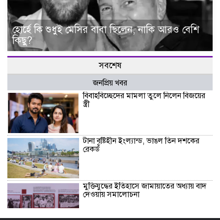
হোর্হে কি শুধুই মেসির বাবা ছিলেন, নাকি আরও বেশি
কিছু?
সবশেষ
জনপ্রিয় খবর
বিবাহবিচ্ছেদের মামলা তুলে নিলেন বিজয়ের
স্ত্রী
টানা বৃষ্টিহীন ইংল্যান্ড, ভাঙল তিন দশকের
রেকর্ড
মুক্তিযুদ্ধের ইতিহাসে জামায়াতের অধ্যায় বাদ
দেওয়ায় সমালোচনা