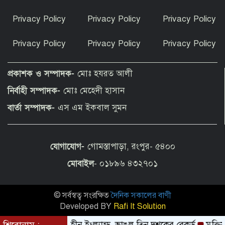
নিলামে উঠছে ম্যারাডোনার ‘হ্যান্ড অব গড’
Privacy Policy
Privacy Policy
Privacy Policy
গোলের বল, দাম কত?
Privacy Policy
Privacy Policy
Privacy Policy
রাষ্ট্রপতি নির্বাচনে অংশ নেবে জামায়াতে
ইসলামী
প্রকাশক ও সম্পাদক-
মোঃ হযরত আলী
নির্বাহী সম্পাদক-
মোঃ মেহেদী হাসান
উপসাগরীয় দেশগুলোকে লেলিয়ে দিয়েছে
বার্তা সম্পাদক-
এস এম ইকবাল সুমন
যুক্তরাষ্ট্র: ইরান
যোগাযোগ-
গোমস্তাপাড়া, রংপুর- ৫৪০০
হোর্হে কি শুধুই মেসির বাবা ছিলেন, নাকি
আরও বেশি কিছু?
মোবাইল
- ০১৮৯৬ ৪৩২৭০১
© সর্বস্বত্ব সংরক্ষিত
দৈনিক সকালের বাণী
হৃদয়ে সৈয়দপুর স্বেচ্ছাসেবী সামাজিক
সংগঠনের উদ্যোগে সেরা রক্তদাতাদের
Developed BY
Rafi It Solution
সম্মাননা প্রদান
্ত্রী
টানা বৃষ্টিহীন ইংল্যান্ড, ভাঙল তিন দশকের রেকর্ড
মুক্তিযুদ