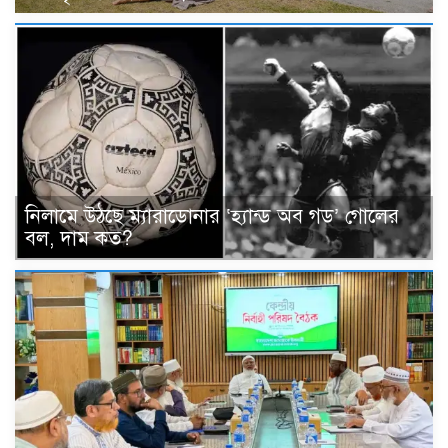
নিলামে উঠছে ম্যারাডোনার ‘হ্যান্ড অব গড’ গোলের
বল, দাম কত?