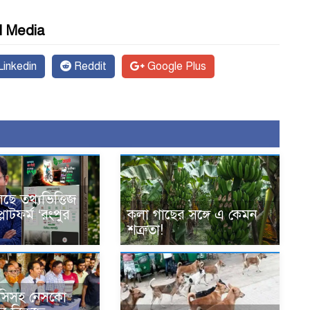
l Media
inkedin
Reddit
Google Plus
ছে তথ্যভিত্তিজ
লাটফর্ম ‘রংপুর
কলা গাছের সঙ্গে এ কেমন
শত্রুতা!
িসিসহ নেসকো