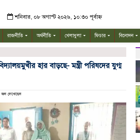
শনিবার, ০৮ অগাস্ট ২০২৬, ১০:৩০ পূর্বাহ্ন
রাজনীতি
অর্থনীতি
খেলাধুলা
ফিচার
বিনোদন
িদ্যালয়মুখীর হার বাড়ছে- মন্ত্রী পরিষদের যুগ্ম
 জন দেখেছেন