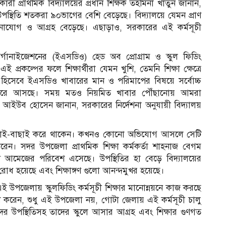
রী প্রাথমিক বিদ্যালয়ের প্রধান শিক্ষক তহমিনা খাতুন জানান,
 উপস্থিতি শতকরা ৯০ভাগের বেশি বেড়েছে। বিদ্যালয়ে যেমন প্রাণ
য় মনোযোগ ও আগ্রহ বেড়েছে। এছাড়াও, সরকারের এই কর্মসূচী
র্গানাইজেশনের (ইএসডিও) হেড অব প্রোগ্রাম ও স্কুল ফিডিং
প্রকল্পের ফলে শিক্ষার্থীরা যেমন খুশি, তেমনি শিক্ষা ক্ষেত্রে
 হিসেবে ইএসডিও খাবারের মান ও পরিমাপের বিষয়ে সর্বোচ্চ
না করে আসছে। সময় মতও নিয়মিত খাবার পৌঁছানোয় আমরা
্ডিনেটর আইউব হোসেন জানান, সরকারের নির্দেশনা অনুযায়ী বিদ্যালয়
ারা যাচাই-বাছাই করে থাকেন। কখনও কোনো অভিযোগ আসলে সেটি
েন। সদর উপজেলা প্রাথমিক শিক্ষা কর্মকর্তা শাহনাজ বেগম
্ন আমেজের পরিবেশ এসেছে। উপস্থিতির হা বেড়ে বিদ্যালয়ের
োধ হয়েছে এবং শিক্ষাঙ্গণ গুলো আনন্দমুখর হয়েছে।
এই উপজেলায় স্কুলফিডিং কর্মসূচী শিক্ষার মানোন্নয়নে কাজ করছে
করেন, শুধু এই উপজেলা নয়, গোটা জেলায় এই কর্মসূচী চালু
ীদের উপস্থিতিসহ তাদের স্কুলে আসার আগ্রহ এবং শিক্ষার গুণগত