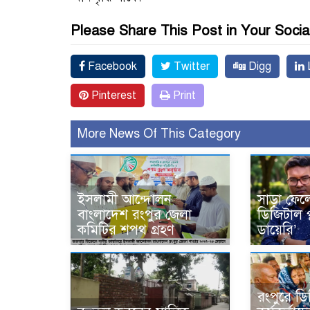
Please Share This Post in Your Socia
Facebook
Twitter
Digg
L
Pinterest
Print
More News Of This Category
ইসলামী আন্দোলন
সাড়া ফেলে
বাংলাদেশ রংপুর জেলা
ডিজিটাল প্
কমিটির শপথ গ্রহণ
ডায়েরি’
রংপুরে ড