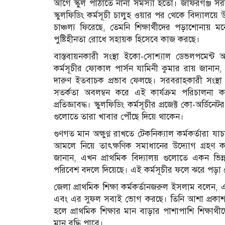
আগে স্কুল পাঠাতে নানা সমস্যা হতো। জাফরগঞ্জ সরকা
স্কুলফিডিং কর্মসূচী চালুহ ওয়ার পর থেকে বিদ্যালয়ে
চাঞ্চল্য ফিরেছে, তেমনি শিক্ষার্থীদের পড়াশোনা
পুষ্টিহীনতা রোধে সহায়ক হিসেবে কাজ করছে।
বাস্তবায়নকারী সংস্থা ইকো-সোশ্যাল ডেভলপমেন্ট অ
কর্মসূচীর ফোকাল পার্সন যামিনী কুমার রায় জানান, এই 
দারুণ ইতবাচক প্রভাব ফেলছে। সরবরাহকারী সংস্থা
সতর্কতা অবলম্বন করে এই কার্যক্রম পরিচাল
প্রতিজ্ঞাবদ্ধ। স্কুলফিডিং কর্মসূচীর প্রজেক্ট কো-অর
গুলোতে তারা খাবার পৌঁছে দিয়ে থাকেন।
গুণগত মান অক্ষুণ্ণ রাখতে টেকনিক্যাল কর্মকর্ত
আমলে নিয়ে তাৎক্ষণিক সমাধানের উদ্যোগ গ্রহণ কর
জানান, এখন প্রাথমিক বিদ্যালয় গুলোতে একন ভিন
পরিবেশ বদলে দিয়েছে। এই কর্মসূচীর ফলে ঝরে পড়া র
জেলা প্রাথমিক শিক্ষা কর্মকর্তানজরুল ইসলাম বলেন, 
এবং এর সুফল সবাই ভোগ করছে। তিনি আশা প্রকাশ 
হলে প্রাথমিক শিক্ষার মান বাড়ার পাশাপাশি শিক্ষাথ
মান বৃদ্ধি পাবে।