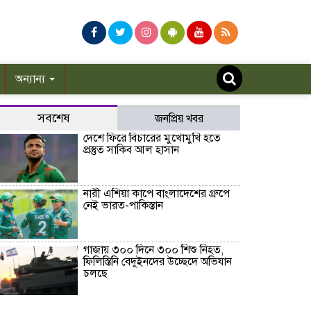
অন্যান্য
সবশেষ
জনপ্রিয় খবর
দেশে ফিরে বিচারের মুখোমুখি হতে
প্রস্তুত সাকিব আল হাসান
নারী এশিয়া কাপে বাংলাদেশের গ্রুপে
নেই ভারত-পাকিস্তান
গাজায় ৩০০ দিনে ৩০০ শিশু নিহত,
ফিলিস্তিনি বেদুইনদের উচ্ছেদে অভিযান
চলছে
সত্যিই কি হামজা চৌধুরী লেস্টার সিটি