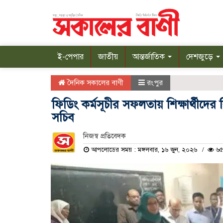
ই-পেপার
জাতীয়
আন্তর্জাতিক
দেশজুড়ে
দৈনিক সকালের বাণী
রংপুর
ফিডিং কর্মসূচীর সফলতায় শিক্ষার্থীদের ব
সচিব
নিজস্ব প্রতিবেদক
আপলোডের সময় : মঙ্গলবার, ১৬ জুন, ২০২৬
৬৫