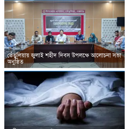
তেঁতুলিয়ায় জুলাই শহীদ দিবস উপলক্ষে আলোচনা সভা
অনুষ্ঠিত