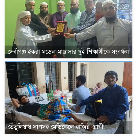
দেবীগঞ্জ ইকরা মডেল মাদ্রাসার দুই শিক্ষার্থীকে সংবর্ধনা
তেঁতুলিয়ায় সাপসহ মেডিকেলে হাজির রোগী