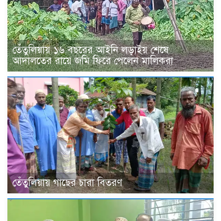
তেঁতুলিয়ায় ১৬ বছরের আইনি লড়াইয় শেষে
আদালতের রায়ে জমি ফিরে পেলেন মালিকরা
তেঁতুলিয়ায় গাছের চারা বিতরণ