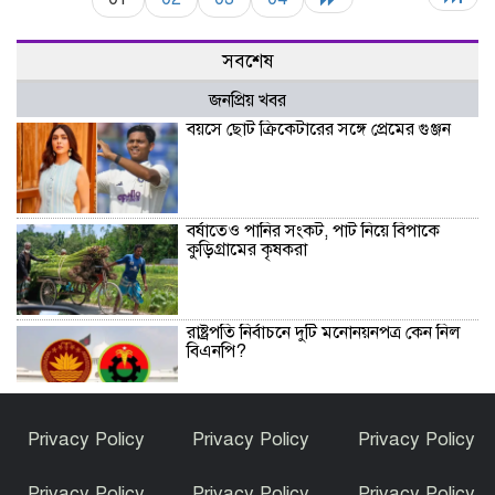
সবশেষ
জনপ্রিয় খবর
বয়সে ছোট ক্রিকেটারের সঙ্গে প্রেমের গুঞ্জন
বর্ষাতেও পানির সংকট, পাট নিয়ে বিপাকে
কুড়িগ্রামের কৃষকরা
রাষ্ট্রপতি নির্বাচনে দুটি মনোনয়নপত্র কেন নিল
বিএনপি?
সৌদিতে কারখানায় আগুন, ১৭ বাংলাদেশির
Privacy Policy
Privacy Policy
Privacy Policy
মৃত্যু
Privacy Policy
Privacy Policy
Privacy Policy