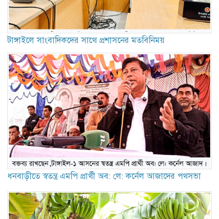
টাঙ্গাইলে সাংবাদিকদের সাথে প্রশাসনের মতবিনিময়
ধনবাড়ীতে স্বতন্ত্র এমপি প্রার্থী অব: লে: কর্নেল আজাদের পথসভা